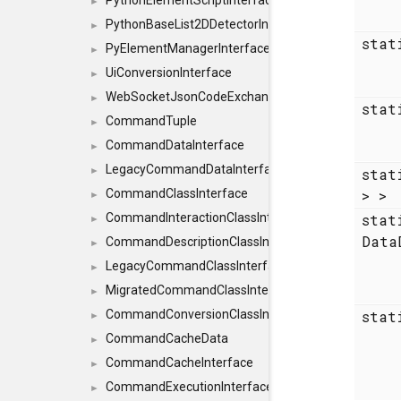
PythonElementScriptInterface
►
PythonBaseList2DDetectorInterface
►
sta
PyElementManagerInterface
►
UiConversionInterface
►
WebSocketJsonCodeExchangerInterface
►
sta
CommandTuple
►
CommandDataInterface
►
LegacyCommandDataInterface
sta
►
> >
CommandClassInterface
►
sta
CommandInteractionClassInterface
►
Data
CommandDescriptionClassInterface
►
LegacyCommandClassInterface
►
MigratedCommandClassInterface
►
sta
CommandConversionClassInterface
►
CommandCacheData
►
CommandCacheInterface
►
CommandExecutionInterface
►