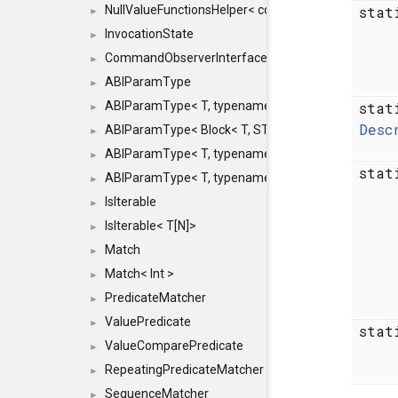
sta
NullValueFunctionsHelper< const Result< COMMAN
►
InvocationState
►
CommandObserverInterface
►
ABIParamType
►
sta
ABIParamType< T, typename std::enable_if< STD_
►
Desc
ABIParamType< Block< T, STRIDED, MOVE > >
►
ABIParamType< T, typename std::enable_if< STD_I
►
sta
ABIParamType< T, typename std::enable_if< STD_I
►
IsIterable
►
IsIterable< T[N]>
►
Match
►
Match< Int >
►
PredicateMatcher
►
ValuePredicate
►
sta
ValueComparePredicate
►
RepeatingPredicateMatcher
►
SequenceMatcher
►