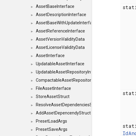
sta
AssetBaseInterface
►
AssetDescriptionInterface
►
AssetBaseWithUpdateInterface
►
AssetReferenceInterface
►
AssetVersionValidityData
►
AssetLicenseValidityData
►
AssetInterface
►
UpdatableAssetInterface
►
UpdatableAssetRepositoryInterface
►
CompactableAssetRepositoryInterface
►
FileAssetInterface
►
sta
StoreAssetStruct
►
ResolveAssetDependenciesStruct
►
AddAssetDepencendyStruct
►
PresetLoadArgs
►
sta
PresetSaveArgs
►
IdAn