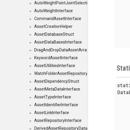
AutoWeightPointJointSelections
►
AutoWeightInterface
►
CommandAssetInterface
►
AssetCreationHelper
►
AssetDatabaseStruct
►
AssetDataBasesInterface
►
DragAndDropDataAssetArray
►
KeywordAssetInterface
►
AssetUtilitiesInterface
Stat
►
WatchFolderAssetRepositoryInterface
►
AssetDependencyStruct
►
sta
AssetMetaDataInterface
►
Data
AssetTypeInterface
►
AssetIdentifierInterface
►
AssetLinkInterface
►
AssetRepositoryInterface
►
DerivedAssetRepositoryDataInterface
►