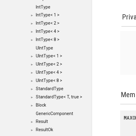
IntType
IntType< 1 >
Priv
►
IntType< 2 >
►
IntType< 4 >
►
IntType< 8 >
►
UIntType
UIntType< 1 >
►
UIntType< 2 >
►
UIntType< 4 >
►
UIntType< 8 >
►
StandardType
►
Memb
StandardType< T, true >
►
Block
►
GenericComponent
MAXO
Result
►
ResultOk
►