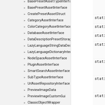
BasePresetAssetTypeInterface
►
BasePresetAssetInterface
►
CreatePresetAssetStruct
►
sta
CategoryAssetInterface
►
sta
ColorCategoryAssetInterface
►
DatabaseAssetInterface
►
sta
DataDescriptionPresetStorageInterface
►
sta
LazyLanguageStringDataDescriptionDefinitionInterf
►
LazyLanguageDictionaryInterface
►
NodeSpaceAssetInterface
►
sta
PluginAssetInterface
►
SmartSearchAssetInterface
►
SubTypeAssetInterface
sta
►
UrlAssetRepositoryInterface
►
PreviewImageData
►
sta
PreviewImageCustomGui
►
ClassicObjectWrapper
►