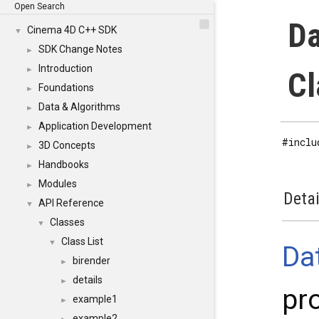
Open Search
Da
Cinema 4D C++ SDK
▼
SDK Change Notes
►
Introduction
►
Cl
Foundations
►
Data & Algorithms
►
Application Development
►
#inclu
3D Concepts
►
Handbooks
►
Modules
►
Detai
API Reference
▼
Classes
▼
Class List
▼
Da
birender
►
details
►
pr
example1
►
example2