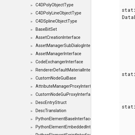
C4DPolyObjectType
►
sta
C4DPolyLineObjectType
►
Data
C4DSplineObjectType
►
BaseBitSet
►
AssetCreationInterface
►
AssetManagerSubDialogInterface
►
AssetManagerInterface
►
CodeExchangerInterface
►
RendererDefaultMaterialInterface
►
sta
CustomNodeGuiBase
►
AttributeManagerProxyInterface
►
CustomNodeGuiProxyInterface
►
DescEntryStruct
►
sta
DescTranslation
►
PythonElementBaseInterface
►
PythonElementEmbeddedInterface
►