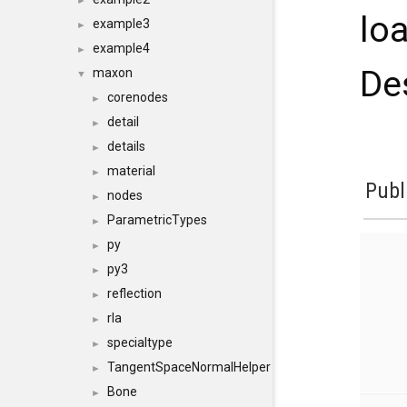
►
loa
example3
►
example4
►
De
maxon
▼
corenodes
►
detail
►
details
►
material
►
Publ
nodes
►
ParametricTypes
►
py
►
py3
►
reflection
►
rla
►
specialtype
►
TangentSpaceNormalHelper
►
Bone
►