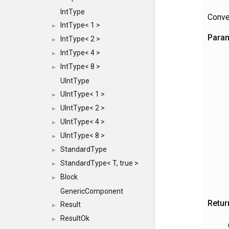
IntType
Conve
IntType< 1 >
►
Para
IntType< 2 >
►
IntType< 4 >
►
IntType< 8 >
►
UIntType
UIntType< 1 >
►
UIntType< 2 >
►
UIntType< 4 >
►
UIntType< 8 >
►
StandardType
►
StandardType< T, true >
►
Block
►
GenericComponent
Retur
Result
►
ResultOk
►