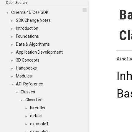
Open Search
Ba
Cinema 4D C++ SDK
▼
SDK Change Notes
►
Introduction
►
Cl
Foundations
►
Data & Algorithms
►
Application Development
►
#inclu
3D Concepts
►
Handbooks
►
In
Modules
►
API Reference
▼
Ba
Classes
▼
Class List
▼
birender
►
details
►
example1
►
example2