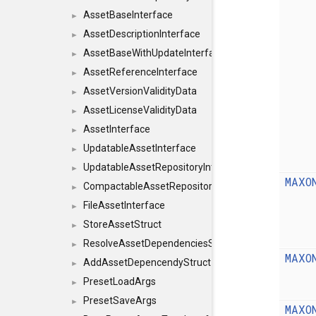
AssetBaseInterface
►
AssetDescriptionInterface
►
AssetBaseWithUpdateInterface
►
AssetReferenceInterface
►
AssetVersionValidityData
►
AssetLicenseValidityData
►
AssetInterface
►
UpdatableAssetInterface
►
UpdatableAssetRepositoryInterface
►
MAXO
CompactableAssetRepositoryInterface
►
FileAssetInterface
►
StoreAssetStruct
►
ResolveAssetDependenciesStruct
►
MAXO
AddAssetDepencendyStruct
►
PresetLoadArgs
►
PresetSaveArgs
►
MAXO