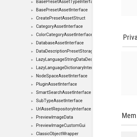
BasePresetAssetTypeInterface
►
BasePresetAssetInterface
►
CreatePresetAssetStruct
►
CategoryAssetInterface
►
ColorCategoryAssetInterface
Priv
►
DatabaseAssetInterface
►
DataDescriptionPresetStorageInterface
►
LazyLanguageStringDataDescriptionDefinitionInterf
►
LazyLanguageDictionaryInterface
►
NodeSpaceAssetInterface
►
PluginAssetInterface
►
SmartSearchAssetInterface
►
SubTypeAssetInterface
►
UrlAssetRepositoryInterface
►
Memb
PreviewImageData
►
PreviewImageCustomGui
►
ClassicObjectWrapper
►