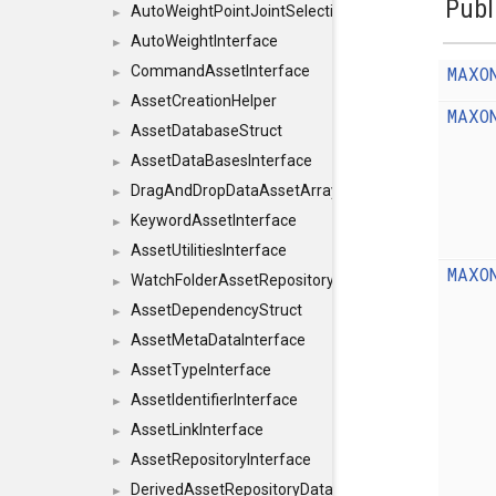
Publ
AutoWeightPointJointSelections
►
AutoWeightInterface
►
MAXO
CommandAssetInterface
►
AssetCreationHelper
►
MAXO
AssetDatabaseStruct
►
AssetDataBasesInterface
►
DragAndDropDataAssetArray
►
KeywordAssetInterface
►
AssetUtilitiesInterface
►
MAXO
WatchFolderAssetRepositoryInterface
►
AssetDependencyStruct
►
AssetMetaDataInterface
►
AssetTypeInterface
►
AssetIdentifierInterface
►
AssetLinkInterface
►
AssetRepositoryInterface
►
DerivedAssetRepositoryDataInterface
►