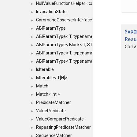
NullValueFunctionsHelper< const Result< COMMAN
►
InvocationState
►
CommandObserverInterface
►
ABIParamType
►
MAXO
ABIParamType< T, typename std::enable_if< STD_
►
Resu
ABIParamType< Block< T, STRIDED, MOVE > >
Conv
►
ABIParamType< T, typename std::enable_if< STD_I
►
ABIParamType< T, typename std::enable_if< STD_I
►
IsIterable
►
IsIterable< T[N]>
►
Match
►
Match< Int >
►
PredicateMatcher
►
ValuePredicate
►
ValueComparePredicate
►
RepeatingPredicateMatcher
►
SequenceMatcher
►