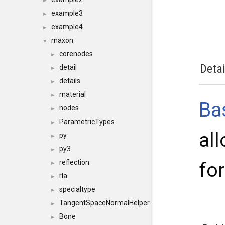
►
example3
►
example4
►
maxon
▼
corenodes
►
Detai
detail
►
details
►
material
►
Ba
nodes
►
ParametricTypes
►
al
py
►
py3
►
reflection
fo
►
rla
►
specialtype
►
TangentSpaceNormalHelper
►
Bone
►