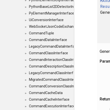
MAXO
PythonElementScriptInterface
►
Resu
PythonBaseList2DDetectorInterface
►
Gen
PyElementManagerInterface
►
UiConversionInterface
►
WebSocketJsonCodeExchangerInterface
►
CommandTuple
►
CommandDataInterface
►
LegacyCommandDataInterface
►
Gener
CommandClassInterface
►
CommandInteractionClassInterface
►
Para
CommandDescriptionClassInterface
►
LegacyCommandClassInterface
►
MigratedCommandClassInterface
►
CommandConversionClassInterface
►
CommandCacheData
►
Retur
CommandCacheInterface
►
CommandExecutionInterface
►