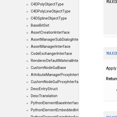
MAXO
C4DPolyObjectType
►
C4DPolyLineObjectType
►
C4DSplineObjectType
►
BaseBitSet
►
AssetCreationInterface
►
AssetManagerSubDialogInterface
►
AssetManagerInterface
►
MAXO
CodeExchangerInterface
►
RendererDefaultMaterialInterface
►
CustomNodeGuiBase
Apply
►
AttributeManagerProxyInterface
►
Retur
CustomNodeGuiProxyInterface
►
DescEntryStruct
►
DescTranslation
►
PythonElementBaseInterface
►
PythonElementEmbeddedInterface
►