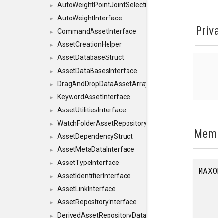
AutoWeightPointJointSelections
►
AutoWeightInterface
►
Priv
CommandAssetInterface
►
AssetCreationHelper
►
AssetDatabaseStruct
►
AssetDataBasesInterface
►
DragAndDropDataAssetArray
►
KeywordAssetInterface
►
AssetUtilitiesInterface
►
WatchFolderAssetRepositoryInterface
►
Memb
AssetDependencyStruct
►
AssetMetaDataInterface
►
AssetTypeInterface
►
MAXO
AssetIdentifierInterface
►
AssetLinkInterface
►
AssetRepositoryInterface
►
DerivedAssetRepositoryDataInterface
►