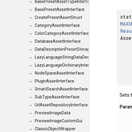
BasePresetAssetTypeInterface
►
BasePresetAssetInterface
►
stat
CreatePresetAssetStruct
►
MAXO
CategoryAssetInterface
►
Resu
ColorCategoryAssetInterface
►
Asse
DatabaseAssetInterface
►
DataDescriptionPresetStorageInterface
►
LazyLanguageStringDataDescriptionDefinitionInterf
►
LazyLanguageDictionaryInterface
►
NodeSpaceAssetInterface
►
PluginAssetInterface
►
SmartSearchAssetInterface
►
Sets 
SubTypeAssetInterface
►
UrlAssetRepositoryInterface
►
Para
PreviewImageData
►
PreviewImageCustomGui
►
ClassicObjectWrapper
►