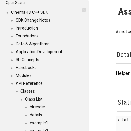
Open Search
Ass
Cinema 4D C++ SDK
▼
SDK Change Notes
►
Introduction
►
#inclu
Foundations
►
Data & Algorithms
►
Application Development
►
Detai
3D Concepts
►
Handbooks
►
Helper 
Modules
►
API Reference
▼
Classes
▼
Class List
▼
Stat
birender
►
details
►
sta
example1
►
example2