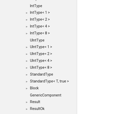
IntType
IntType< 1 >
►
IntType< 2 >
►
IntType< 4 >
►
IntType< 8 >
►
UIntType
UIntType< 1 >
►
UIntType< 2 >
►
UIntType< 4 >
►
UIntType< 8 >
►
StandardType
►
StandardType< T, true >
►
Block
►
GenericComponent
Result
►
ResultOk
►