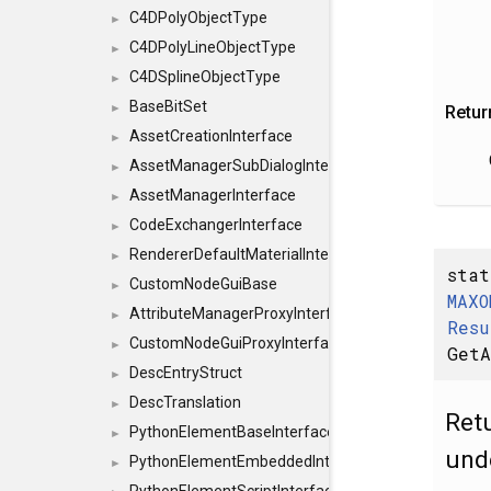
C4DPolyObjectType
►
C4DPolyLineObjectType
►
C4DSplineObjectType
►
BaseBitSet
►
Retur
AssetCreationInterface
►
AssetManagerSubDialogInterface
►
AssetManagerInterface
►
CodeExchangerInterface
►
RendererDefaultMaterialInterface
►
stat
CustomNodeGuiBase
►
MAXO
AttributeManagerProxyInterface
►
Resu
CustomNodeGuiProxyInterface
►
GetA
DescEntryStruct
►
DescTranslation
►
Retu
PythonElementBaseInterface
►
und
PythonElementEmbeddedInterface
►