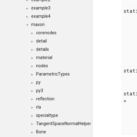
►
example3
►
sta
example4
►
maxon
▼
corenodes
►
detail
►
details
►
material
►
nodes
►
sta
ParametricTypes
►
py
►
py3
►
sta
reflection
►
>
rla
►
specialtype
►
TangentSpaceNormalHelper
►
Bone
►