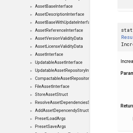
AssetBaseInterface
►
AssetDescriptionInterface
►
AssetBaseWithUpdateInterface
►
sta
AssetReferenceInterface
►
Resu
AssetVersionValidityData
►
Incr
AssetLicenseValidityData
►
AssetInterface
►
Incre
UpdatableAssetInterface
►
UpdatableAssetRepositoryInterface
►
Para
CompactableAssetRepositoryInterface
►
FileAssetInterface
►
StoreAssetStruct
►
ResolveAssetDependenciesStruct
►
Retur
AddAssetDepencendyStruct
►
PresetLoadArgs
►
PresetSaveArgs
►