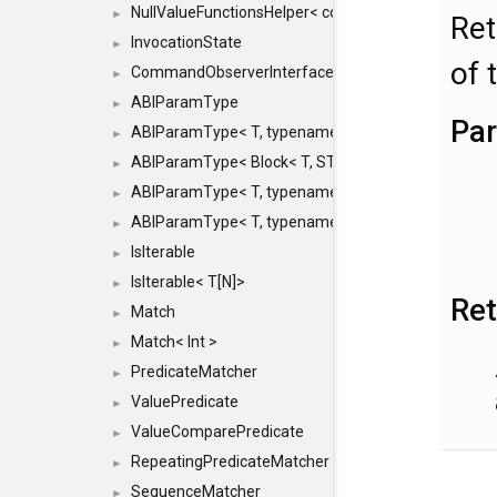
NullValueFunctionsHelper< const Result< COMMAN
►
Re
InvocationState
►
of 
CommandObserverInterface
►
ABIParamType
►
Pa
ABIParamType< T, typename std::enable_if< STD_
►
ABIParamType< Block< T, STRIDED, MOVE > >
►
ABIParamType< T, typename std::enable_if< STD_I
►
ABIParamType< T, typename std::enable_if< STD_I
►
IsIterable
►
IsIterable< T[N]>
►
Re
Match
►
Match< Int >
►
PredicateMatcher
►
ValuePredicate
►
ValueComparePredicate
►
RepeatingPredicateMatcher
►
SequenceMatcher
►