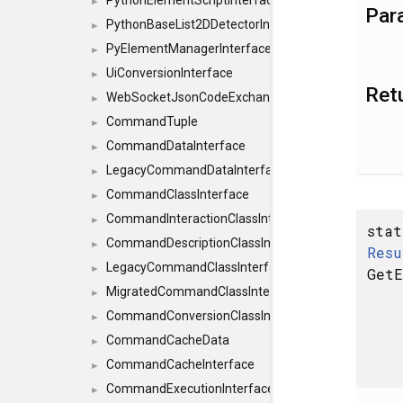
PythonElementScriptInterface
►
Par
PythonBaseList2DDetectorInterface
►
PyElementManagerInterface
►
UiConversionInterface
►
Ret
WebSocketJsonCodeExchangerInterface
►
CommandTuple
►
CommandDataInterface
►
LegacyCommandDataInterface
►
CommandClassInterface
►
CommandInteractionClassInterface
►
sta
CommandDescriptionClassInterface
►
Resu
LegacyCommandClassInterface
►
GetE
MigratedCommandClassInterface
►
CommandConversionClassInterface
►
CommandCacheData
►
CommandCacheInterface
►
CommandExecutionInterface
►