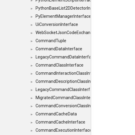
PythonElementScriptInterface
►
PythonBaseList2DDetectorInterface
►
PyElementManagerInterface
►
UiConversionInterface
►
WebSocketJsonCodeExchangerInterface
►
CommandTuple
►
CommandDataInterface
►
LegacyCommandDataInterface
►
CommandClassInterface
►
CommandInteractionClassInterface
►
CommandDescriptionClassInterface
►
LegacyCommandClassInterface
►
MigratedCommandClassInterface
►
CommandConversionClassInterface
►
CommandCacheData
►
CommandCacheInterface
►
CommandExecutionInterface
►