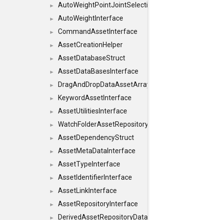
AutoWeightPointJointSelections
►
AutoWeightInterface
►
CommandAssetInterface
►
AssetCreationHelper
►
AssetDatabaseStruct
►
AssetDataBasesInterface
►
DragAndDropDataAssetArray
►
KeywordAssetInterface
►
AssetUtilitiesInterface
►
WatchFolderAssetRepositoryInterface
►
AssetDependencyStruct
►
AssetMetaDataInterface
►
AssetTypeInterface
►
AssetIdentifierInterface
►
AssetLinkInterface
►
AssetRepositoryInterface
►
DerivedAssetRepositoryDataInterface
►