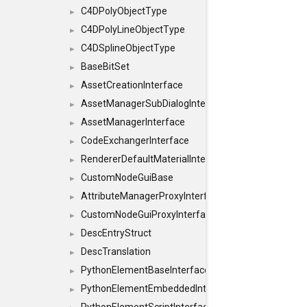
C4DPolyObjectType
►
C4DPolyLineObjectType
►
C4DSplineObjectType
►
BaseBitSet
►
AssetCreationInterface
►
AssetManagerSubDialogInterface
►
AssetManagerInterface
►
CodeExchangerInterface
►
RendererDefaultMaterialInterface
►
CustomNodeGuiBase
►
AttributeManagerProxyInterface
►
CustomNodeGuiProxyInterface
►
DescEntryStruct
►
DescTranslation
►
PythonElementBaseInterface
►
PythonElementEmbeddedInterface
►