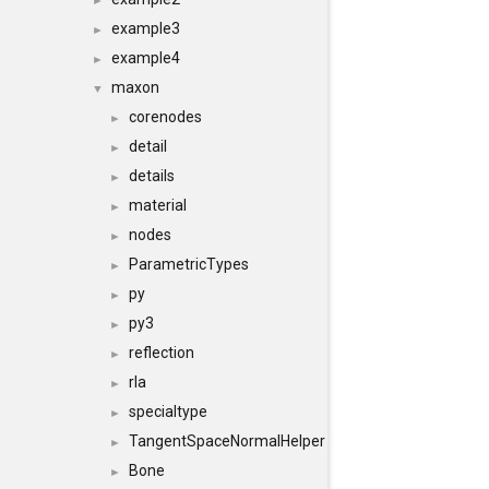
►
example3
►
example4
►
maxon
▼
corenodes
►
detail
►
details
►
material
►
nodes
►
ParametricTypes
►
py
►
py3
►
reflection
►
rla
►
specialtype
►
TangentSpaceNormalHelper
►
Bone
►