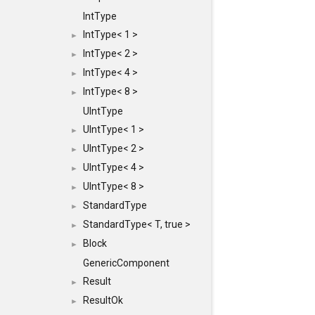
IntType
IntType< 1 >
►
IntType< 2 >
►
IntType< 4 >
►
IntType< 8 >
►
UIntType
UIntType< 1 >
►
UIntType< 2 >
►
UIntType< 4 >
►
UIntType< 8 >
►
StandardType
►
StandardType< T, true >
►
Block
►
GenericComponent
Result
►
ResultOk
►