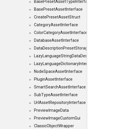
BasePresetAssetTypeInterface
►
BasePresetAssetInterface
►
CreatePresetAssetStruct
►
CategoryAssetInterface
►
ColorCategoryAssetInterface
►
DatabaseAssetInterface
►
DataDescriptionPresetStorageInterface
►
LazyLanguageStringDataDescriptionDefinitionInterf
►
LazyLanguageDictionaryInterface
►
NodeSpaceAssetInterface
►
PluginAssetInterface
►
SmartSearchAssetInterface
►
SubTypeAssetInterface
►
UrlAssetRepositoryInterface
►
PreviewImageData
►
PreviewImageCustomGui
►
ClassicObjectWrapper
►