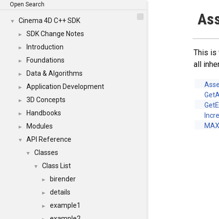
Open Search
Ass
Cinema 4D C++ SDK
▼
SDK Change Notes
►
Introduction
►
This is
Foundations
►
all inh
Data & Algorithms
►
Ass
Application Development
►
GetA
3D Concepts
►
Get
Handbooks
►
Incr
MAX
Modules
►
API Reference
▼
Classes
▼
Class List
▼
birender
►
details
►
example1
►
example2