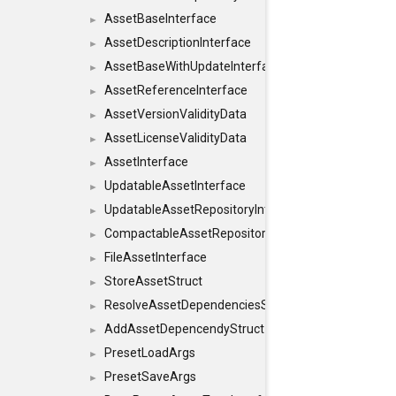
AssetBaseInterface
►
AssetDescriptionInterface
►
AssetBaseWithUpdateInterface
►
AssetReferenceInterface
►
AssetVersionValidityData
►
AssetLicenseValidityData
►
AssetInterface
►
UpdatableAssetInterface
►
UpdatableAssetRepositoryInterface
►
CompactableAssetRepositoryInterface
►
FileAssetInterface
►
StoreAssetStruct
►
ResolveAssetDependenciesStruct
►
AddAssetDepencendyStruct
►
PresetLoadArgs
►
PresetSaveArgs
►