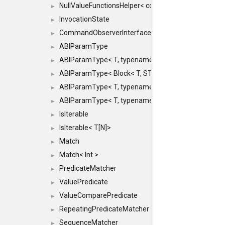
NullValueFunctionsHelper< const Result< COMMAN
►
InvocationState
►
CommandObserverInterface
►
ABIParamType
►
ABIParamType< T, typename std::enable_if< STD_
►
ABIParamType< Block< T, STRIDED, MOVE > >
►
ABIParamType< T, typename std::enable_if< STD_I
►
ABIParamType< T, typename std::enable_if< STD_I
►
IsIterable
►
IsIterable< T[N]>
►
Match
►
Match< Int >
►
PredicateMatcher
►
ValuePredicate
►
ValueComparePredicate
►
RepeatingPredicateMatcher
►
SequenceMatcher
►