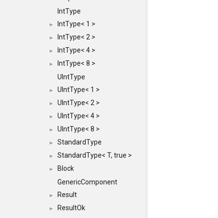
IntType
IntType< 1 >
►
IntType< 2 >
►
IntType< 4 >
►
IntType< 8 >
►
UIntType
UIntType< 1 >
►
UIntType< 2 >
►
UIntType< 4 >
►
UIntType< 8 >
►
StandardType
►
StandardType< T, true >
►
Block
►
GenericComponent
Result
►
ResultOk
►