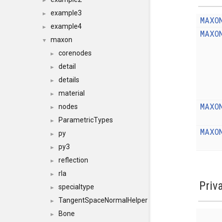
►
example3
►
MAXO
example4
►
MAXO
maxon
▼
corenodes
►
detail
►
details
►
material
►
MAXO
nodes
►
ParametricTypes
►
MAXO
py
►
py3
►
reflection
►
rla
►
Priv
specialtype
►
TangentSpaceNormalHelper
►
Bone
►