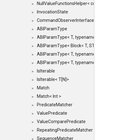
NullValueFunctionsHelper< const Result< COMMAN
►
InvocationState
►
CommandObserverInterface
►
ABIParamType
►
ABIParamType< T, typename std::enable_if< STD_
►
ABIParamType< Block< T, STRIDED, MOVE > >
►
ABIParamType< T, typename std::enable_if< STD_I
►
ABIParamType< T, typename std::enable_if< STD_I
►
IsIterable
►
IsIterable< T[N]>
►
Match
►
Match< Int >
►
PredicateMatcher
►
ValuePredicate
►
ValueComparePredicate
►
RepeatingPredicateMatcher
►
SequenceMatcher
►