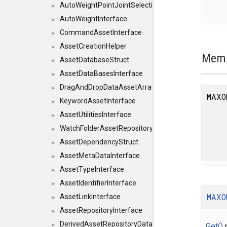
AutoWeightPointJointSelections
►
AutoWeightInterface
►
CommandAssetInterface
►
AssetCreationHelper
►
Memb
AssetDatabaseStruct
►
AssetDataBasesInterface
►
DragAndDropDataAssetArray
►
MAXO
KeywordAssetInterface
►
AssetUtilitiesInterface
►
WatchFolderAssetRepositoryInterface
►
AssetDependencyStruct
►
AssetMetaDataInterface
►
AssetTypeInterface
►
AssetIdentifierInterface
►
MAXO
AssetLinkInterface
►
AssetRepositoryInterface
►
DerivedAssetRepositoryDataInterface
Get()
r
►