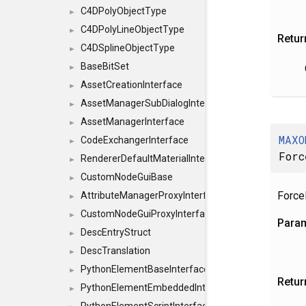
C4DPolyObjectType
►
C4DPolyLineObjectType
►
Retur
C4DSplineObjectType
►
BaseBitSet
►
AssetCreationInterface
►
AssetManagerSubDialogInterface
►
AssetManagerInterface
►
MAXO
CodeExchangerInterface
►
Forc
RendererDefaultMaterialInterface
►
CustomNodeGuiBase
►
ForceH
AttributeManagerProxyInterface
►
CustomNodeGuiProxyInterface
►
Para
DescEntryStruct
►
DescTranslation
►
PythonElementBaseInterface
►
Retur
PythonElementEmbeddedInterface
►