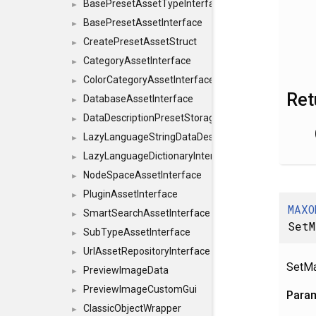
BasePresetAssetTypeInterface
►
BasePresetAssetInterface
►
CreatePresetAssetStruct
►
CategoryAssetInterface
►
ColorCategoryAssetInterface
►
Ret
DatabaseAssetInterface
►
DataDescriptionPresetStorageInterface
►
LazyLanguageStringDataDescriptionDefinitionInterf
►
LazyLanguageDictionaryInterface
►
NodeSpaceAssetInterface
►
PluginAssetInterface
►
MAXO
SmartSearchAssetInterface
►
SetM
SubTypeAssetInterface
►
UrlAssetRepositoryInterface
►
SetMas
PreviewImageData
►
PreviewImageCustomGui
►
Para
ClassicObjectWrapper
►