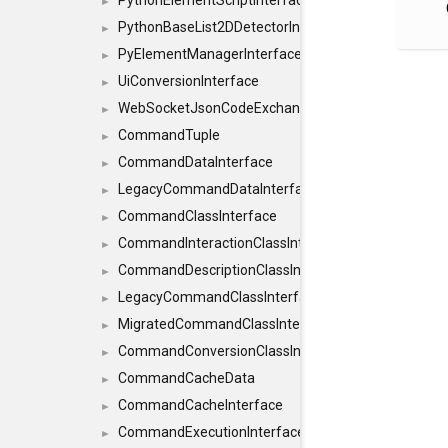
PythonElementScriptInterface
►
PythonBaseList2DDetectorInterface
►
PyElementManagerInterface
►
UiConversionInterface
►
WebSocketJsonCodeExchangerInterface
►
CommandTuple
►
CommandDataInterface
►
LegacyCommandDataInterface
►
CommandClassInterface
►
CommandInteractionClassInterface
►
CommandDescriptionClassInterface
►
LegacyCommandClassInterface
►
MigratedCommandClassInterface
►
CommandConversionClassInterface
►
CommandCacheData
►
CommandCacheInterface
►
CommandExecutionInterface
►