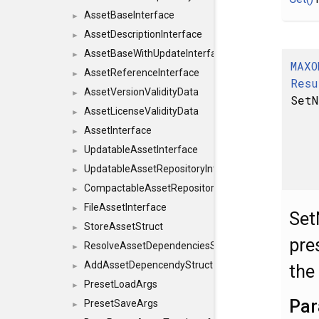
AssetBaseInterface
►
AssetDescriptionInterface
►
AssetBaseWithUpdateInterface
►
MAXO
AssetReferenceInterface
►
Resu
AssetVersionValidityData
►
SetN
AssetLicenseValidityData
►
AssetInterface
►
UpdatableAssetInterface
►
UpdatableAssetRepositoryInterface
►
CompactableAssetRepositoryInterface
►
FileAssetInterface
►
Set
StoreAssetStruct
►
pre
ResolveAssetDependenciesStruct
►
AddAssetDepencendyStruct
the
►
PresetLoadArgs
►
Par
PresetSaveArgs
►