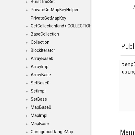
BurstTrieSet
►
PrivateGetMapKeyHelper
►
PrivateGetMapKey
GetCollectionKind< COLLECTION, typename SFINAEHelper
►
BaseCollection
►
Collection
►
Publ
BlockIterator
►
ArrayBase0
►
temp
ArrayImpl
►
usi
ArrayBase
►
SetBase0
►
SetImpl
►
SetBase
►
MapBase0
►
MapImpl
►
MapBase
►
Memb
ContiguousRangeMap
►