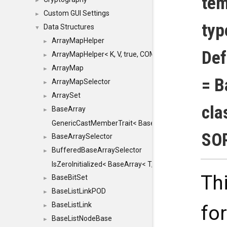
tem
►
Custom GUI Settings
►
ty
Data Structures
▼
ArrayMapHelper
►
Def
ArrayMapHelper< K, V, true, COMPARE, ARRAY >
►
ArrayMap
►
= B
ArrayMapSelector
►
ArraySet
►
cla
BaseArray
►
GenericCastMemberTrait< BaseArray< TO >, BaseArra
SO
BaseArraySelector
►
BufferedBaseArraySelector
►
IsZeroInitialized< BaseArray< T, MINCHUNKSIZE, ME
Th
BaseBitSet
►
BaseListLinkPOD
►
BaseListLink
fo
►
BaseListNodeBase
►