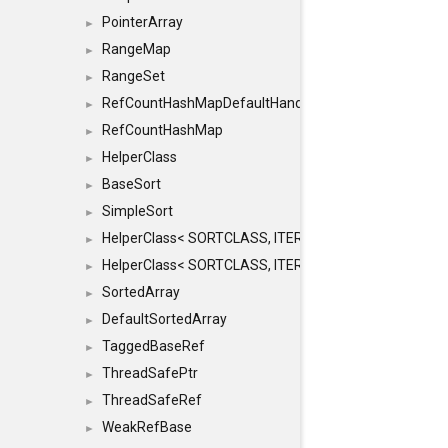
PointerArray
►
RangeMap
►
RangeSet
►
RefCountHashMapDefaultHandler
►
RefCountHashMap
►
HelperClass
►
BaseSort
►
SimpleSort
►
HelperClass< SORTCLASS, ITERATOR, CONTENT, BAS
►
HelperClass< SORTCLASS, ITERATOR, CONTENT, B
►
SortedArray
►
DefaultSortedArray
►
TaggedBaseRef
►
ThreadSafePtr
►
ThreadSafeRef
►
WeakRefBase
►