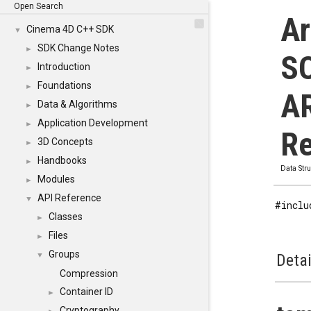
Open Search
Ar
Cinema 4D C++ SDK
▼
SDK Change Notes
►
S
Introduction
►
Foundations
►
AR
Data & Algorithms
►
Application Development
►
Re
3D Concepts
►
Handbooks
►
Data Str
Modules
►
API Reference
▼
#inclu
Classes
►
Files
►
Groups
▼
Detai
Compression
Container ID
►
Cryptography