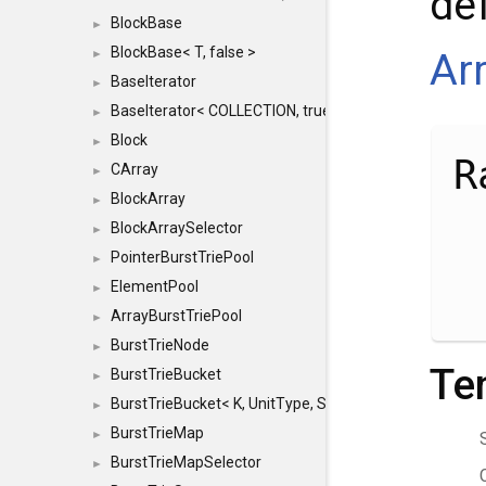
def
BlockBase
►
BlockBase< T, false >
Ar
►
BaseIterator
►
BaseIterator< COLLECTION, true >
►
Block
►
R
CArray
►
BlockArray
►
BlockArraySelector
►
PointerBurstTriePool
►
ElementPool
►
ArrayBurstTriePool
►
BurstTrieNode
►
Te
BurstTrieBucket
►
BurstTrieBucket< K, UnitType, SIZE >
►
BurstTrieMap
►
BurstTrieMapSelector
►