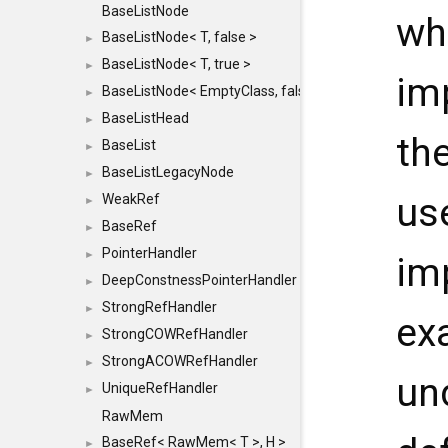
BaseListNode
wh
BaseListNode< T, false >
►
BaseListNode< T, true >
►
imp
BaseListNode< EmptyClass, false >
►
BaseListHead
►
th
BaseList
►
BaseListLegacyNode
►
us
WeakRef
►
BaseRef
►
PointerHandler
►
im
DeepConstnessPointerHandler
►
StrongRefHandler
►
ex
StrongCOWRefHandler
►
StrongACOWRefHandler
►
un
UniqueRefHandler
►
RawMem
BaseRef< RawMem< T >, H >
►