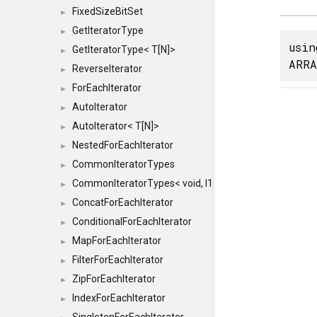
FixedSizeBitSet
►
GetIteratorType
►
usi
GetIteratorType< T[N]>
►
ARRA
ReverseIterator
►
ForEachIterator
►
AutoIterator
►
AutoIterator< T[N]>
►
NestedForEachIterator
►
CommonIteratorTypes
►
CommonIteratorTypes< void, I1, I2 >
►
ConcatForEachIterator
►
ConditionalForEachIterator
►
MapForEachIterator
►
FilterForEachIterator
►
ZipForEachIterator
►
IndexForEachIterator
►