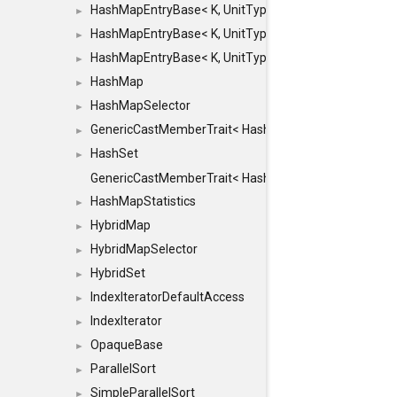
HashMapEntryBase< K, UnitType, ENTRY_HANDLER
►
HashMapEntryBase< K, UnitType, ENTRY_HANDLER
►
HashMapEntryBase< K, UnitType, ENTRY_HANDLER,
►
HashMap
►
HashMapSelector
►
GenericCastMemberTrait< HashMap< K_TO, V_TO >, 
►
HashSet
►
GenericCastMemberTrait< HashSet< TO >, HashSet< F
HashMapStatistics
►
HybridMap
►
HybridMapSelector
►
HybridSet
►
IndexIteratorDefaultAccess
►
IndexIterator
►
OpaqueBase
►
ParallelSort
►
SimpleParallelSort
►