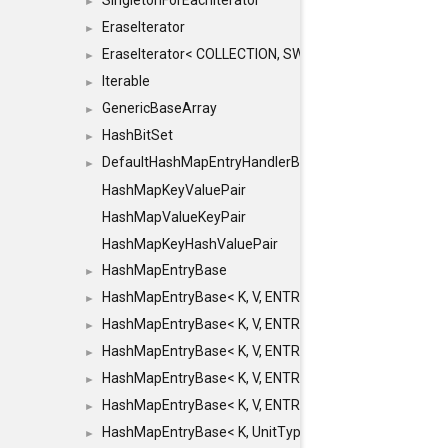
SingletonForEachIterator
►
EraseIterator
►
EraseIterator< COLLECTION, SWAP_ERASE, false >
►
Iterable
►
GenericBaseArray
►
HashBitSet
►
DefaultHashMapEntryHandlerBase
►
HashMapKeyValuePair
HashMapValueKeyPair
HashMapKeyHashValuePair
HashMapEntryBase
►
HashMapEntryBase< K, V, ENTRY_HANDLER, HASHM
►
HashMapEntryBase< K, V, ENTRY_HANDLER, HASHM
►
HashMapEntryBase< K, V, ENTRY_HANDLER, HASHMA
►
HashMapEntryBase< K, V, ENTRY_HANDLER, HASHM
►
HashMapEntryBase< K, V, ENTRY_HANDLER, HASHM
►
HashMapEntryBase< K, UnitType, ENTRY_HANDLER
►