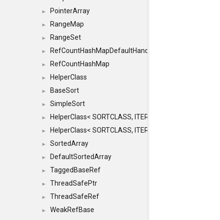
PointerArray
►
RangeMap
►
RangeSet
►
RefCountHashMapDefaultHandler
►
RefCountHashMap
►
HelperClass
►
BaseSort
►
SimpleSort
►
HelperClass< SORTCLASS, ITERATOR, CONTENT, BAS
►
HelperClass< SORTCLASS, ITERATOR, CONTENT, B
►
SortedArray
►
DefaultSortedArray
►
TaggedBaseRef
►
ThreadSafePtr
►
ThreadSafeRef
►
WeakRefBase
►