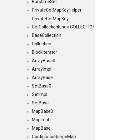
BurstTrieSet
►
PrivateGetMapKeyHelper
►
PrivateGetMapKey
GetCollectionKind< COLLECTION, typename SFINAEHelper
►
BaseCollection
►
Collection
►
BlockIterator
►
ArrayBase0
►
ArrayImpl
►
ArrayBase
►
SetBase0
►
SetImpl
►
SetBase
►
MapBase0
►
MapImpl
►
MapBase
►
ContiguousRangeMap
►