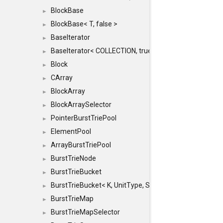
BlockBase
►
BlockBase< T, false >
►
BaseIterator
►
BaseIterator< COLLECTION, true >
►
Block
►
CArray
►
BlockArray
►
BlockArraySelector
►
PointerBurstTriePool
►
ElementPool
►
ArrayBurstTriePool
►
BurstTrieNode
►
BurstTrieBucket
►
BurstTrieBucket< K, UnitType, SIZE >
►
BurstTrieMap
►
BurstTrieMapSelector
►