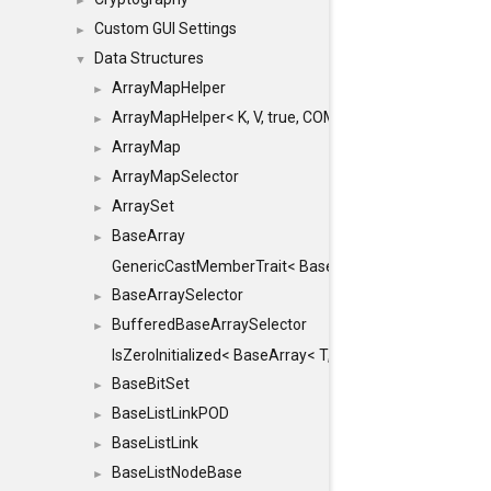
►
Custom GUI Settings
►
Data Structures
▼
ArrayMapHelper
►
ArrayMapHelper< K, V, true, COMPARE, ARRAY >
►
ArrayMap
►
ArrayMapSelector
►
ArraySet
►
BaseArray
►
GenericCastMemberTrait< BaseArray< TO >, BaseArra
BaseArraySelector
►
BufferedBaseArraySelector
►
IsZeroInitialized< BaseArray< T, MINCHUNKSIZE, ME
BaseBitSet
►
BaseListLinkPOD
►
BaseListLink
►
BaseListNodeBase
►