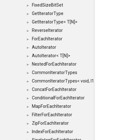
FixedSizeBitSet
►
GetIteratorType
►
GetIteratorType< T[N]>
►
ReverseIterator
►
ForEachIterator
►
AutoIterator
►
AutoIterator< T[N]>
►
NestedForEachIterator
►
CommonIteratorTypes
►
CommonIteratorTypes< void, I1, I2 >
►
ConcatForEachIterator
►
ConditionalForEachIterator
►
MapForEachIterator
►
FilterForEachIterator
►
ZipForEachIterator
►
IndexForEachIterator
►