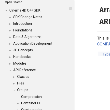
Open Search
Ar
Cinema 4D C++ SDK
▼
SDK Change Notes
►
AR
Introduction
►
Foundations
►
Data & Algorithms
►
This is
Application Development
COMPA
►
3D Concepts
►
Typ
Handbooks
►
Modules
►
API Reference
▼
Classes
►
Files
►
Groups
▼
Compression
Container ID
►
Cryptography