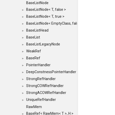
BaseListNode
BaseListNode< T, false >
►
BaseListNode< T, true >
►
BaseListNode< EmptyClass, false >
►
BaseListHead
►
BaseList
►
BaseListLegacyNode
►
WeakRef
►
BaseRef
►
PointerHandler
►
DeepConstnessPointerHandler
►
StrongRefHandler
►
StrongCOWRefHandler
►
StrongACOWRefHandler
►
UniqueRefHandler
►
RawMem
BaseRef< RawMem< T >, H >
►