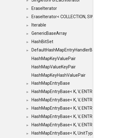
SingletonForEachIterator
►
EraseIterator
►
EraseIterator< COLLECTION, SWAP_ERASE, false >
►
Iterable
►
GenericBaseArray
►
HashBitSet
►
DefaultHashMapEntryHandlerBase
►
HashMapKeyValuePair
HashMapValueKeyPair
HashMapKeyHashValuePair
HashMapEntryBase
►
HashMapEntryBase< K, V, ENTRY_HANDLER, HASHM
►
HashMapEntryBase< K, V, ENTRY_HANDLER, HASHM
►
HashMapEntryBase< K, V, ENTRY_HANDLER, HASHMA
►
HashMapEntryBase< K, V, ENTRY_HANDLER, HASHM
►
HashMapEntryBase< K, V, ENTRY_HANDLER, HASHM
►
HashMapEntryBase< K, UnitType, ENTRY_HANDLER
►