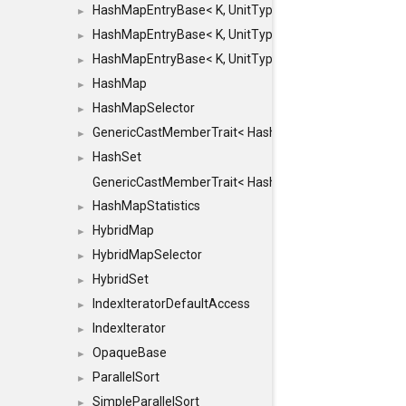
HashMapEntryBase< K, UnitType, ENTRY_HANDLER
►
HashMapEntryBase< K, UnitType, ENTRY_HANDLER
►
HashMapEntryBase< K, UnitType, ENTRY_HANDLER,
►
HashMap
►
HashMapSelector
►
GenericCastMemberTrait< HashMap< K_TO, V_TO >, 
►
HashSet
►
GenericCastMemberTrait< HashSet< TO >, HashSet< F
HashMapStatistics
►
HybridMap
►
HybridMapSelector
►
HybridSet
►
IndexIteratorDefaultAccess
►
IndexIterator
►
OpaqueBase
►
ParallelSort
►
SimpleParallelSort
►