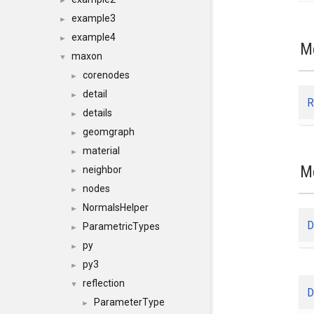
►
example3
►
example4
►
M
maxon
▼
corenodes
►
detail
►
R
details
►
geomgraph
►
material
►
M
neighbor
►
nodes
►
NormalsHelper
►
D
ParametricTypes
►
py
►
py3
►
reflection
▼
D
ParameterType
►