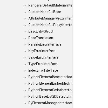
RendererDefaultMaterialInterface
►
CustomNodeGuiBase
►
AttributeManagerProxyInterface
►
CustomNodeGuiProxyInterface
►
DescEntryStruct
►
DescTranslation
►
ParsingErrorInterface
►
KeyErrorInterface
►
ValueErrorInterface
►
TypeErrorInterface
►
IndexErrorInterface
►
PythonElementBaseInterface
►
PythonElementEmbeddedInterface
►
PythonElementScriptInterface
►
PythonBaseList2DDetectorInterface
►
PyElementManagerInterface
►