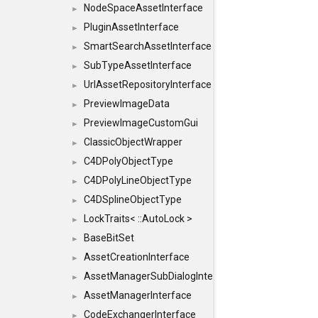
NodeSpaceAssetInterface
►
PluginAssetInterface
►
SmartSearchAssetInterface
►
SubTypeAssetInterface
►
UrlAssetRepositoryInterface
►
PreviewImageData
►
PreviewImageCustomGui
►
ClassicObjectWrapper
►
C4DPolyObjectType
►
C4DPolyLineObjectType
►
C4DSplineObjectType
►
LockTraits< ::AutoLock >
►
BaseBitSet
►
AssetCreationInterface
►
AssetManagerSubDialogInterface
►
AssetManagerInterface
►
CodeExchangerInterface
►