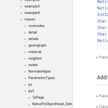
►
Nati
example3
►
Nati
example4
►
Int3
maxon
▼
Char
corenodes
►
Char
detail
►
Char
details
►
Nati
geomgraph
►
material
►
Public
neighbor
►
nodes
►
NormalsHelper
►
Addi
ParametricTypes
►
py
►
py3
▼
Publi
TpFlags
►
NativePyObjectHead_Debug
►
Publi