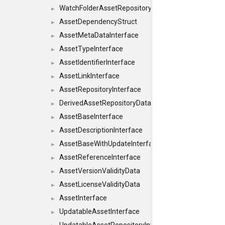
WatchFolderAssetRepositoryInterface
►
AssetDependencyStruct
►
AssetMetaDataInterface
►
AssetTypeInterface
►
AssetIdentifierInterface
►
AssetLinkInterface
►
AssetRepositoryInterface
►
DerivedAssetRepositoryDataInterface
►
AssetBaseInterface
►
AssetDescriptionInterface
►
AssetBaseWithUpdateInterface
►
AssetReferenceInterface
►
AssetVersionValidityData
►
AssetLicenseValidityData
►
AssetInterface
►
UpdatableAssetInterface
►