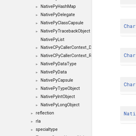
NativePyHashMap
►
NativePyDelegate
►
NativePyClassCapsule
►
Char
NativePyTracebackObject
►
NativePyList
NativeCPyCallerContext_Debug
►
Char
NativeCPyCallerContext_Release
►
NativePyDataType
►
NativePyData
►
NativePyCapsule
►
Char
NativePyTypeObject
►
NativePyIntObject
►
NativePyLongObject
►
Nati
reflection
►
rla
►
specialtype
►