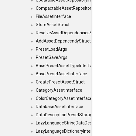
UpdatableAssetRepositoryInterface
►
CompactableAssetRepositoryInterface
►
FileAssetInterface
►
StoreAssetStruct
►
ResolveAssetDependenciesStruct
►
AddAssetDepencendyStruct
►
PresetLoadArgs
►
PresetSaveArgs
►
BasePresetAssetTypeInterface
►
BasePresetAssetInterface
►
CreatePresetAssetStruct
►
CategoryAssetInterface
►
ColorCategoryAssetInterface
►
DatabaseAssetInterface
►
DataDescriptionPresetStorageInterface
►
LazyLanguageStringDataDescriptionDefinitionInterf
►
LazyLanguageDictionaryInterface
►