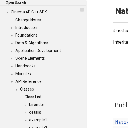
Open Search
Nat
Cinema 4D C++ SDK
▼
Change Notes
Introduction
►
#inclu
Foundations
►
Inherit
Data & Algorithms
►
Application Development
►
Scene Elements
►
Handbooks
►
Modules
►
API Reference
▼
Classes
▼
Class List
▼
Publ
birender
►
details
►
example1
►
Nati
example2