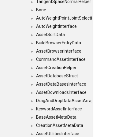
TangentSpaceNormalHelper
►
Bone
►
AutoWeightPointJointSelections
►
AutoWeightInterface
►
AssetSortData
►
BuildBrowserEntryData
►
AssetBrowserInterface
►
CommandAssetInterface
►
AssetCreationHelper
►
AssetDatabaseStruct
►
AssetDataBasesInterface
►
AssetDownloadsInterface
►
DragAndDropDataAssetArray
►
KeywordAssetInterface
►
BaseAssetMetaData
►
CreationAssetMetaData
►
AssetUtilitiesInterface
►