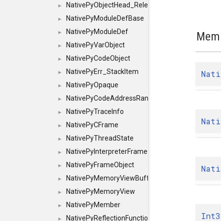
NativePyObjectHead_Release
►
NativePyModuleDefBase
►
NativePyModuleDef
►
Memb
NativePyVarObject
►
NativePyCodeObject
►
NativePyErr_StackItem
Nati
►
NativePyOpaque
►
NativePyCodeAddressRange
►
NativePyTraceInfo
►
Nati
NativePyCFrame
►
NativePyThreadState
►
NativePyInterpreterFrame
►
NativePyFrameObject
►
Nati
NativePyMemoryViewBuffer
►
NativePyMemoryView
►
NativePyMember
►
Int3
NativePyReflectionFunction
►