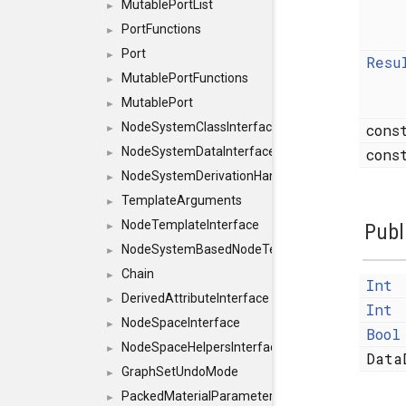
MutablePortList
►
PortFunctions
►
Port
►
Resu
MutablePortFunctions
►
MutablePort
►
NodeSystemClassInterface
cons
►
NodeSystemDataInterface
con
►
NodeSystemDerivationHandlerInterface
►
TemplateArguments
►
NodeTemplateInterface
Publ
►
NodeSystemBasedNodeTemplateInterface
►
Chain
►
Int
DerivedAttributeInterface
►
Int
NodeSpaceInterface
►
Bool
NodeSpaceHelpersInterface
►
Data
GraphSetUndoMode
►
PackedMaterialParameter
►