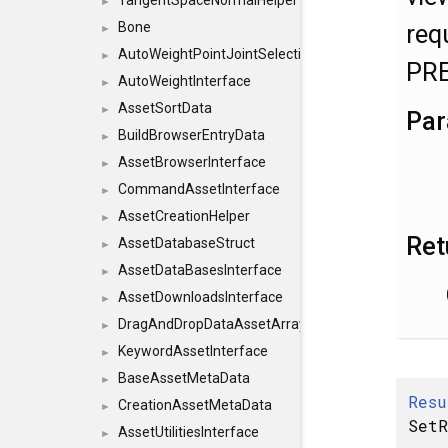
TangentSpaceNormalHelper
►
req
Bone
►
AutoWeightPointJointSelections
►
PR
AutoWeightInterface
►
AssetSortData
►
Par
BuildBrowserEntryData
►
AssetBrowserInterface
►
CommandAssetInterface
►
AssetCreationHelper
►
Ret
AssetDatabaseStruct
►
AssetDataBasesInterface
►
AssetDownloadsInterface
►
DragAndDropDataAssetArray
►
KeywordAssetInterface
►
BaseAssetMetaData
►
Resu
CreationAssetMetaData
►
SetR
AssetUtilitiesInterface
►