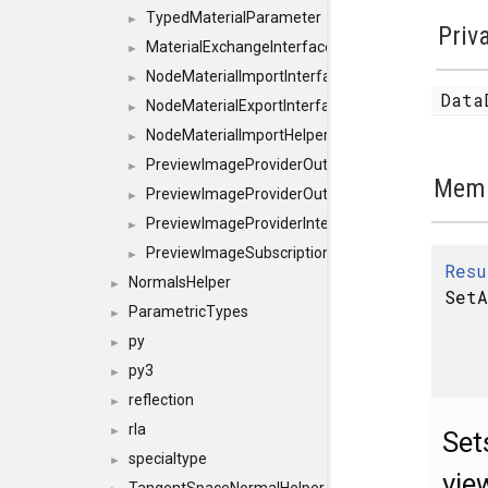
TypedMaterialParameter
►
Priv
MaterialExchangeInterface
►
NodeMaterialImportInterface
►
Data
NodeMaterialExportInterface
►
NodeMaterialImportHelperInterface
►
PreviewImageProviderOutputImage
►
Memb
PreviewImageProviderOutput
►
PreviewImageProviderInterface
►
PreviewImageSubscriptionInterface
►
Resu
NormalsHelper
►
SetA
ParametricTypes
►
py
►
py3
►
reflection
►
rla
►
Set
specialtype
►
vie