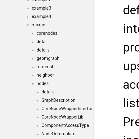
►
def
example3
►
example4
►
int
maxon
▼
corenodes
►
detail
►
pr
details
►
geomgraph
►
up
material
►
neighbor
►
ac
nodes
▼
details
►
li
GraphDescription
►
CoreNodeWrapperInterface
►
CoreNodeWrapperLib
Pr
►
ComponentAccessType
►
NodeOrTemplate
►