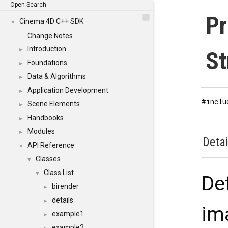
Open Search
Pr
Cinema 4D C++ SDK
▼
Change Notes
Introduction
►
St
Foundations
►
Data & Algorithms
►
Application Development
►
#inclu
Scene Elements
►
Handbooks
►
Modules
►
Detai
API Reference
▼
Classes
▼
Class List
▼
De
birender
►
details
►
ima
example1
►
example2