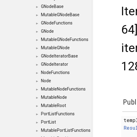
GNodeBase
Ite
►
MutableGNodeBase
►
GNodeFunctions
►
64]
GNode
►
MutableGNodeFunctions
►
ite
MutableGNode
►
GNodeIteratorBase
►
128
GNodeIterator
►
NodeFunctions
►
Node
►
MutableNodeFunctions
►
MutableNode
►
Publ
MutableRoot
►
PortListFunctions
►
temp
PortList
►
Resu
MutablePortListFunctions
►