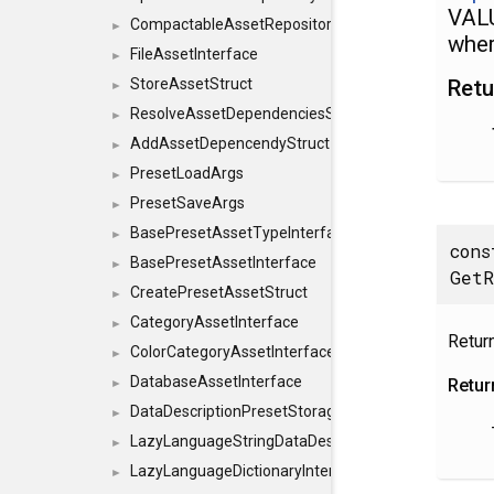
VAL
CompactableAssetRepositoryInterface
►
wher
FileAssetInterface
►
Retu
StoreAssetStruct
►
ResolveAssetDependenciesStruct
►
AddAssetDepencendyStruct
►
PresetLoadArgs
►
PresetSaveArgs
►
BasePresetAssetTypeInterface
►
con
BasePresetAssetInterface
►
GetR
CreatePresetAssetStruct
►
CategoryAssetInterface
►
Retur
ColorCategoryAssetInterface
►
DatabaseAssetInterface
Retur
►
DataDescriptionPresetStorageInterface
►
LazyLanguageStringDataDescriptionDefinitionInterf
►
LazyLanguageDictionaryInterface
►