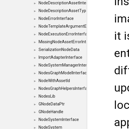
in
NodeDescriptionAssetInterface
►
NodeDescriptionAssetTypeInterface
►
im
NodeErrorInterface
►
NodeTemplateArgumentErrorInterface
►
it 
NodeExecutionErrorInterface
►
MissingNodeAssetErrorInterface
►
ent
SerializationNodeData
►
ImportAdapterInterface
►
NodeSystemManagerInterface
►
di
NodesGraphModelInterface
►
NodeWithAssetId
►
upd
NodesGraphHelpersInterface
►
NodesLib
►
lo
GNodeDataPtr
►
GNodeHandle
►
ap
NodeSystemInterface
►
NodeSystem
►