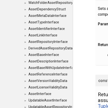
WatchFolderAssetRepositoryInterface
►
Sets a
AssetDependencyStruct
►
compo
AssetMetaDataInterface
►
AssetTypeInterface
►
Para
AssetIdentifierInterface
►
AssetLinkInterface
►
AssetRepositoryInterface
►
Retur
DerivedAssetRepositoryDataInterface
►
AssetBaseInterface
►
AssetDescriptionInterface
►
AssetBaseWithUpdateInterface
►
AssetReferenceInterface
►
cons
AssetVersionValidityData
►
AssetLicenseValidityData
►
Retu
AssetInterface
►
assu
UpdatableAssetInterface
►
Tupl
UpdatableAssetRepositoryInterface
►