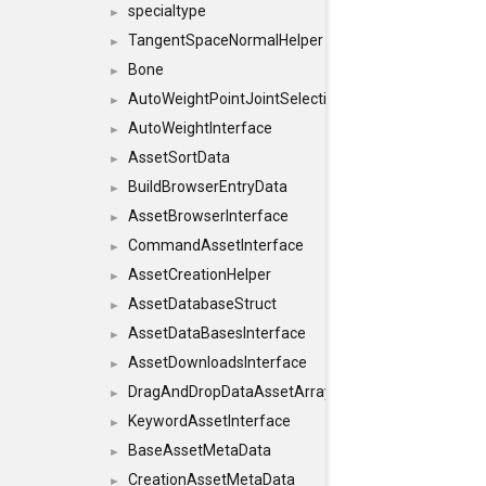
specialtype
►
TangentSpaceNormalHelper
►
Bone
►
AutoWeightPointJointSelections
►
AutoWeightInterface
►
AssetSortData
►
BuildBrowserEntryData
►
AssetBrowserInterface
►
CommandAssetInterface
►
AssetCreationHelper
►
AssetDatabaseStruct
►
AssetDataBasesInterface
►
AssetDownloadsInterface
►
DragAndDropDataAssetArray
►
KeywordAssetInterface
►
BaseAssetMetaData
►
CreationAssetMetaData
►