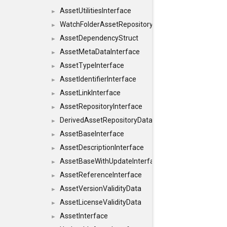
AssetUtilitiesInterface
►
WatchFolderAssetRepositoryInterface
►
AssetDependencyStruct
►
AssetMetaDataInterface
►
AssetTypeInterface
►
AssetIdentifierInterface
►
AssetLinkInterface
►
AssetRepositoryInterface
►
DerivedAssetRepositoryDataInterface
►
AssetBaseInterface
►
AssetDescriptionInterface
►
AssetBaseWithUpdateInterface
►
AssetReferenceInterface
►
AssetVersionValidityData
►
AssetLicenseValidityData
►
AssetInterface
►