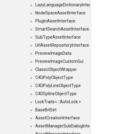
LazyLanguageDictionaryInterface
►
NodeSpaceAssetInterface
►
PluginAssetInterface
►
SmartSearchAssetInterface
►
SubTypeAssetInterface
►
UrlAssetRepositoryInterface
►
PreviewImageData
►
PreviewImageCustomGui
►
ClassicObjectWrapper
►
C4DPolyObjectType
►
C4DPolyLineObjectType
►
C4DSplineObjectType
►
LockTraits< ::AutoLock >
►
BaseBitSet
►
AssetCreationInterface
►
AssetManagerSubDialogInterface
►