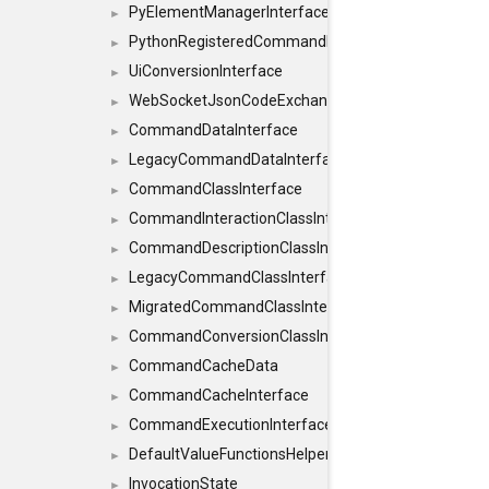
PyElementManagerInterface
►
PythonRegisteredCommandIdsInterface
►
UiConversionInterface
►
WebSocketJsonCodeExchangerInterface
►
CommandDataInterface
►
LegacyCommandDataInterface
►
CommandClassInterface
►
CommandInteractionClassInterface
►
CommandDescriptionClassInterface
►
LegacyCommandClassInterface
►
MigratedCommandClassInterface
►
CommandConversionClassInterface
►
CommandCacheData
►
CommandCacheInterface
►
CommandExecutionInterface
►
DefaultValueFunctionsHelper< const Result< C
►
InvocationState
►