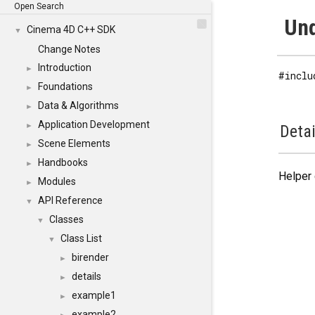
Open Search
Und
Cinema 4D C++ SDK
▼
Change Notes
Introduction
►
#inclu
Foundations
►
Data & Algorithms
►
Application Development
►
Detai
Scene Elements
►
Handbooks
►
Helper 
Modules
►
API Reference
▼
Classes
▼
Class List
▼
birender
►
details
►
example1
►
example2