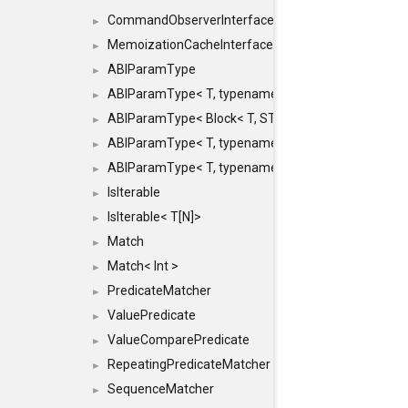
CommandObserverInterface
►
MemoizationCacheInterface
►
ABIParamType
►
ABIParamType< T, typename std::enable_if< STD_
►
ABIParamType< Block< T, STRIDED, MOVE > >
►
ABIParamType< T, typename std::enable_if< STD_I
►
ABIParamType< T, typename std::enable_if< STD_I
►
IsIterable
►
IsIterable< T[N]>
►
Match
►
Match< Int >
►
PredicateMatcher
►
ValuePredicate
►
ValueComparePredicate
►
RepeatingPredicateMatcher
►
SequenceMatcher
►