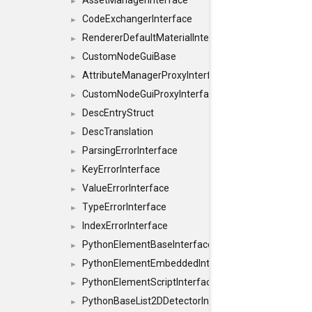
AssetManagerInterface
►
CodeExchangerInterface
►
RendererDefaultMaterialInterface
►
CustomNodeGuiBase
►
AttributeManagerProxyInterface
►
CustomNodeGuiProxyInterface
►
DescEntryStruct
►
DescTranslation
►
ParsingErrorInterface
►
KeyErrorInterface
►
ValueErrorInterface
►
TypeErrorInterface
►
IndexErrorInterface
►
PythonElementBaseInterface
►
PythonElementEmbeddedInterface
►
PythonElementScriptInterface
►
PythonBaseList2DDetectorInterface
►