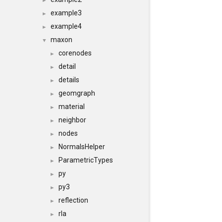
►
example3
►
example4
►
maxon
▼
corenodes
►
detail
►
details
►
geomgraph
►
material
►
neighbor
►
nodes
►
NormalsHelper
►
ParametricTypes
►
py
►
py3
►
reflection
►
rla
►