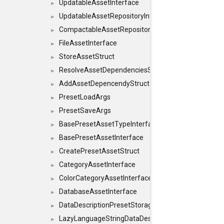
UpdatableAssetInterface
►
UpdatableAssetRepositoryInterface
►
CompactableAssetRepositoryInterface
►
FileAssetInterface
►
StoreAssetStruct
►
ResolveAssetDependenciesStruct
►
AddAssetDepencendyStruct
►
PresetLoadArgs
►
PresetSaveArgs
►
BasePresetAssetTypeInterface
►
BasePresetAssetInterface
►
CreatePresetAssetStruct
►
CategoryAssetInterface
►
ColorCategoryAssetInterface
►
DatabaseAssetInterface
►
DataDescriptionPresetStorageInterface
►
LazyLanguageStringDataDescriptionDefinitionInterf
►