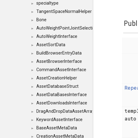
specialtype
►
TangentSpaceNormalHelper
►
Bone
►
Publ
AutoWeightPointJointSelections
►
AutoWeightInterface
►
AssetSortData
►
BuildBrowserEntryData
►
AssetBrowserInterface
►
CommandAssetInterface
►
AssetCreationHelper
►
AssetDatabaseStruct
Repe
►
AssetDataBasesInterface
►
AssetDownloadsInterface
►
temp
DragAndDropDataAssetArray
►
aut
KeywordAssetInterface
►
BaseAssetMetaData
►
CreationAssetMetaData
►