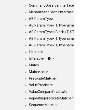
CommandObserverInterface
►
MemoizationCacheInterface
►
ABIParamType
►
ABIParamType< T, typename std::enable_if< STD_
►
ABIParamType< Block< T, STRIDED, MOVE > >
►
ABIParamType< T, typename std::enable_if< STD_I
►
ABIParamType< T, typename std::enable_if< STD_I
►
IsIterable
►
IsIterable< T[N]>
►
Match
►
Match< Int >
►
PredicateMatcher
►
ValuePredicate
►
ValueComparePredicate
►
RepeatingPredicateMatcher
►
SequenceMatcher
►