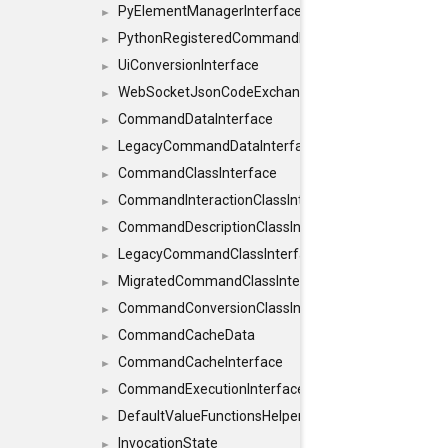
PyElementManagerInterface
►
PythonRegisteredCommandIdsInterface
►
UiConversionInterface
►
WebSocketJsonCodeExchangerInterface
►
CommandDataInterface
►
LegacyCommandDataInterface
►
CommandClassInterface
►
CommandInteractionClassInterface
►
CommandDescriptionClassInterface
►
LegacyCommandClassInterface
►
MigratedCommandClassInterface
►
CommandConversionClassInterface
►
CommandCacheData
►
CommandCacheInterface
►
CommandExecutionInterface
►
DefaultValueFunctionsHelper< const Result< C
►
InvocationState
►