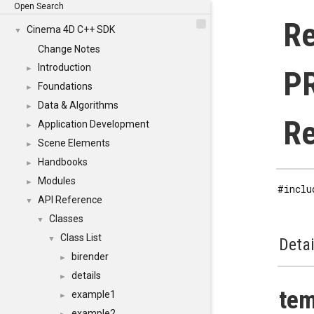
Open Search
Re
Cinema 4D C++ SDK
▼
Change Notes
Introduction
►
PR
Foundations
►
Data & Algorithms
►
Re
Application Development
►
Scene Elements
►
Handbooks
►
Modules
►
#inclu
API Reference
▼
Classes
▼
Class List
▼
Detai
birender
►
details
►
te
example1
►
example2