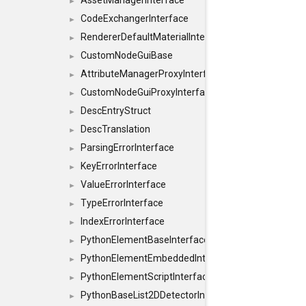
AssetManagerInterface
►
CodeExchangerInterface
►
RendererDefaultMaterialInterface
►
CustomNodeGuiBase
►
AttributeManagerProxyInterface
►
CustomNodeGuiProxyInterface
►
DescEntryStruct
►
DescTranslation
►
ParsingErrorInterface
►
KeyErrorInterface
►
ValueErrorInterface
►
TypeErrorInterface
►
IndexErrorInterface
►
PythonElementBaseInterface
►
PythonElementEmbeddedInterface
►
PythonElementScriptInterface
►
PythonBaseList2DDetectorInterface
►