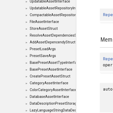
UpdatableAssetInterface
►
UpdatableAssetRepositoryInterface
►
Repe
CompactableAssetRepositoryInterface
►
FileAssetInterface
►
StoreAssetStruct
►
ResolveAssetDependenciesStruct
►
Memb
AddAssetDepencendyStruct
►
PresetLoadArgs
►
PresetSaveArgs
►
Repe
BasePresetAssetTypeInterface
►
oper
BasePresetAssetInterface
►
CreatePresetAssetStruct
►
CategoryAssetInterface
►
auto
ColorCategoryAssetInterface
►
DatabaseAssetInterface
►
DataDescriptionPresetStorageInterface
►
LazyLanguageStringDataDescriptionDefinitionInterf
►