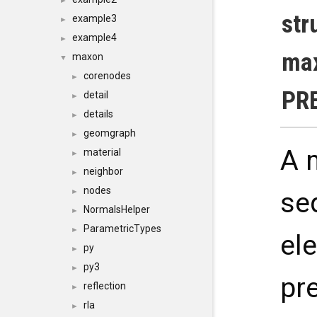
►
str
example3
►
example4
►
max
maxon
▼
corenodes
►
PR
detail
►
details
►
geomgraph
►
A m
material
►
neighbor
►
nodes
►
se
NormalsHelper
►
ParametricTypes
►
el
py
►
py3
►
pr
reflection
►
rla
►