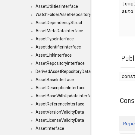
temp
AssetUtilitiesInterface
►
aut
WatchFolderAssetRepositoryInterface
►
AssetDependencyStruct
►
AssetMetaDataInterface
►
AssetTypeInterface
►
AssetIdentifierInterface
►
AssetLinkInterface
►
Publ
AssetRepositoryInterface
►
DerivedAssetRepositoryDataInterface
►
cons
AssetBaseInterface
►
AssetDescriptionInterface
►
AssetBaseWithUpdateInterface
►
Cons
AssetReferenceInterface
►
AssetVersionValidityData
►
AssetLicenseValidityData
►
Repe
AssetInterface
►