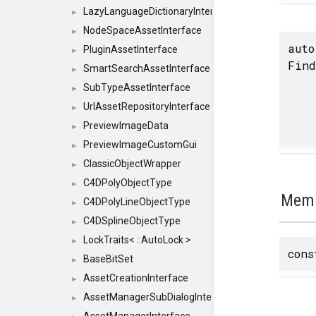
LazyLanguageDictionaryInterface
►
NodeSpaceAssetInterface
►
auto
PluginAssetInterface
►
Find
SmartSearchAssetInterface
►
SubTypeAssetInterface
►
UrlAssetRepositoryInterface
►
PreviewImageData
►
PreviewImageCustomGui
►
ClassicObjectWrapper
►
C4DPolyObjectType
►
Memb
C4DPolyLineObjectType
►
C4DSplineObjectType
►
LockTraits< ::AutoLock >
►
cons
BaseBitSet
►
AssetCreationInterface
►
AssetManagerSubDialogInterface
►