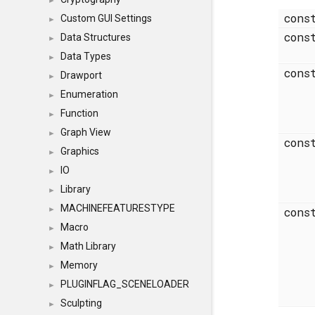
►
cons
Custom GUI Settings
►
cons
Data Structures
►
Data Types
►
cons
Drawport
►
Enumeration
►
Function
►
Graph View
►
cons
Graphics
►
IO
►
Library
►
MACHINEFEATURESTYPE
►
cons
Macro
►
Math Library
►
Memory
►
PLUGINFLAG_SCENELOADER
►
Sculpting
►