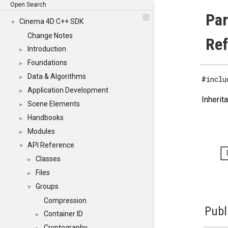
Open Search
Par
Cinema 4D C++ SDK
▼
Change Notes
Re
Introduction
►
Foundations
►
Data & Algorithms
►
#inclu
Application Development
►
Inherit
Scene Elements
►
Handbooks
►
Modules
►
API Reference
▼
Classes
►
Files
►
Groups
▼
Compression
Publ
Container ID
►
Cryptography