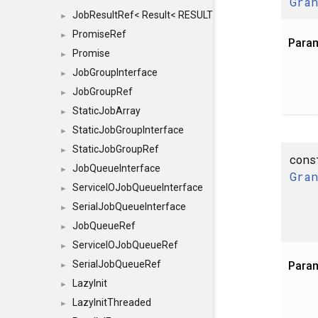
Gra
JobResultRef< Result< RESULTVALUETYPE > >
►
PromiseRef
►
Para
Promise
►
JobGroupInterface
►
JobGroupRef
►
StaticJobArray
►
StaticJobGroupInterface
►
StaticJobGroupRef
►
cons
JobQueueInterface
►
Gra
ServiceIOJobQueueInterface
►
SerialJobQueueInterface
►
JobQueueRef
►
ServiceIOJobQueueRef
►
SerialJobQueueRef
Para
►
LazyInit
►
LazyInitThreaded
►