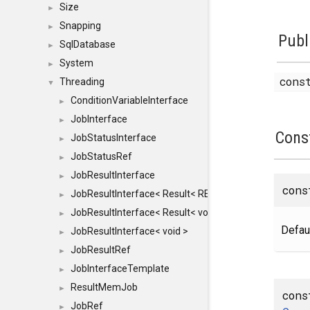
Size
►
Snapping
►
Publ
SqlDatabase
►
System
►
con
Threading
▼
ConditionVariableInterface
►
JobInterface
►
Cons
JobStatusInterface
►
JobStatusRef
►
JobResultInterface
►
con
JobResultInterface< Result< RESULTVALUETYPE > >
►
JobResultInterface< Result< void > >
►
Defaul
JobResultInterface< void >
►
JobResultRef
►
JobInterfaceTemplate
►
ResultMemJob
►
cons
JobRef
►