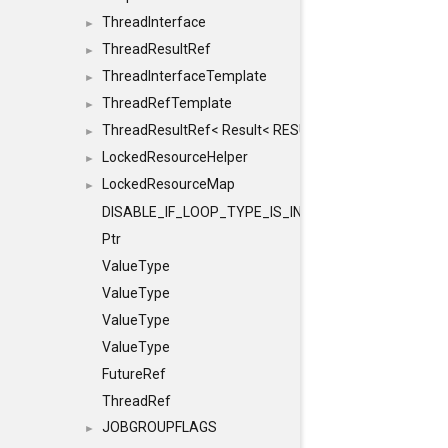
ThreadInterface
►
ThreadResultRef
►
ThreadInterfaceTemplate
►
ThreadRefTemplate
►
ThreadResultRef< Result< RESULTVALUETYPE > >
►
LockedResourceHelper
►
LockedResourceMap
►
DISABLE_IF_LOOP_TYPE_IS_INT
Ptr
ValueType
ValueType
ValueType
ValueType
FutureRef
ThreadRef
JOBGROUPFLAGS
►