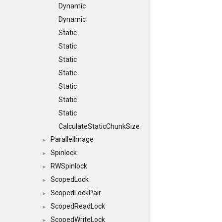
Dynamic
Dynamic
Static
Static
Static
Static
Static
Static
Static
CalculateStaticChunkSize
ParallelImage
►
Spinlock
►
RWSpinlock
►
ScopedLock
►
ScopedLockPair
►
ScopedReadLock
►
ScopedWriteLock
►