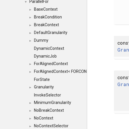
ParallelFor
▼
BaseContext
►
BreakCondition
►
BreakContext
►
DefaultGranularity
►
Dummy
►
cons
DynamicContext
Gra
DynamicJob
ForAlignedContext
►
ForAlignedContext< FORCONTEXT, INDEXTYPE, Du
►
cons
ForState
Gra
Granularity
►
InvokeSelector
MinimumGranularity
►
NoBreakContext
►
NoContext
►
NoContextSelector
►