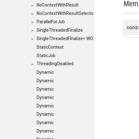
Memb
NoContextWithResult
►
NoContextWithResultSelector
►
ParallelForJob
►
con
SingleThreadedFinalize
►
SingleThreadedFinalize< WORKER, false >
►
StaticContext
StaticJob
ThreadingDisabled
►
Dynamic
Dynamic
Dynamic
Dynamic
Dynamic
Dynamic
Dynamic
Dynamic