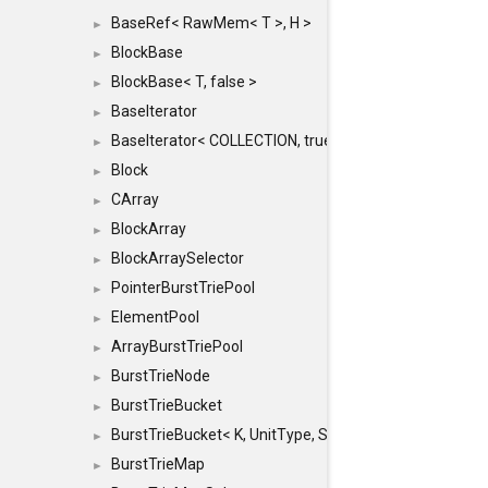
BaseRef< RawMem< T >, H >
►
BlockBase
►
BlockBase< T, false >
►
BaseIterator
►
BaseIterator< COLLECTION, true >
►
Block
►
CArray
►
BlockArray
►
BlockArraySelector
►
PointerBurstTriePool
►
ElementPool
►
ArrayBurstTriePool
►
BurstTrieNode
►
BurstTrieBucket
►
BurstTrieBucket< K, UnitType, SIZE >
►
BurstTrieMap
►