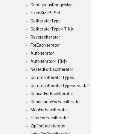
ContiguousRangeMap
►
FixedSizeBitSet
►
GetIteratorType
►
GetIteratorType< T[N]>
►
ReverseIterator
►
ForEachIterator
►
AutoIterator
►
AutoIterator< T[N]>
►
NestedForEachIterator
►
CommonIteratorTypes
►
CommonIteratorTypes< void, I1, I2 >
►
ConcatForEachIterator
►
ConditionalForEachIterator
►
MapForEachIterator
►
FilterForEachIterator
►
ZipForEachIterator
►