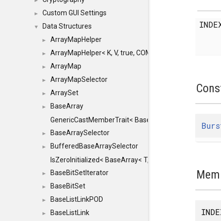
►
Custom GUI Settings
►
IND
Data Structures
▼
ArrayMapHelper
►
ArrayMapHelper< K, V, true, COMPARE, ARRAY >
►
ArrayMap
►
ArrayMapSelector
►
Cons
ArraySet
►
BaseArray
►
GenericCastMemberTrait< BaseArray< TO >, BaseArra
Burs
BaseArraySelector
►
BufferedBaseArraySelector
►
IsZeroInitialized< BaseArray< T, MINCHUNKSIZE, ME
Memb
BaseBitSetIterator
►
BaseBitSet
►
BaseListLinkPOD
►
INDE
BaseListLink
►