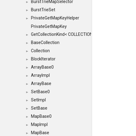
BurstTrieMapSelector
►
BurstTrieSet
►
PrivateGetMapKeyHelper
►
PrivateGetMapKey
GetCollectionKind< COLLECTION, typename SFINAEHelper
►
BaseCollection
►
Collection
►
BlockIterator
►
ArrayBase0
►
ArrayImpl
►
ArrayBase
►
SetBase0
►
SetImpl
►
SetBase
►
MapBase0
►
MapImpl
►
MapBase
►