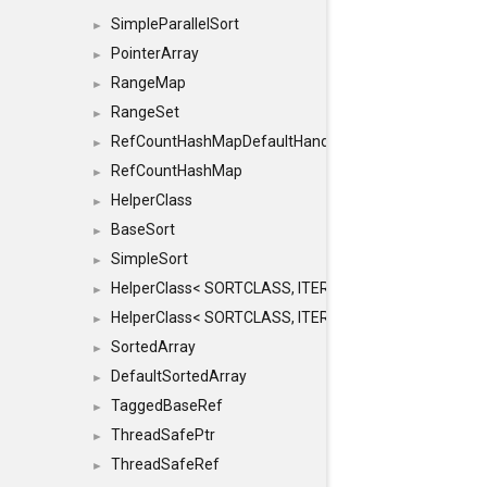
SimpleParallelSort
►
PointerArray
►
RangeMap
►
RangeSet
►
RefCountHashMapDefaultHandler
►
RefCountHashMap
►
HelperClass
►
BaseSort
►
SimpleSort
►
HelperClass< SORTCLASS, ITERATOR, CONTENT, BAS
►
HelperClass< SORTCLASS, ITERATOR, CONTENT, B
►
SortedArray
►
DefaultSortedArray
►
TaggedBaseRef
►
ThreadSafePtr
►
ThreadSafeRef
►