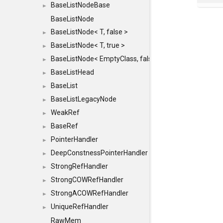
BaseListNodeBase
►
BaseListNode
BaseListNode< T, false >
►
BaseListNode< T, true >
►
BaseListNode< EmptyClass, false >
►
BaseListHead
►
BaseList
►
BaseListLegacyNode
►
WeakRef
►
BaseRef
►
PointerHandler
►
DeepConstnessPointerHandler
►
StrongRefHandler
►
StrongCOWRefHandler
►
StrongACOWRefHandler
►
UniqueRefHandler
►
RawMem