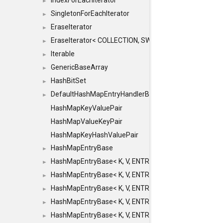
IndexForEachIterator
►
SingletonForEachIterator
►
EraseIterator
►
EraseIterator< COLLECTION, SWAP_ERASE, false >
►
Iterable
►
GenericBaseArray
►
HashBitSet
►
DefaultHashMapEntryHandlerBase
►
HashMapKeyValuePair
HashMapValueKeyPair
HashMapKeyHashValuePair
HashMapEntryBase
►
HashMapEntryBase< K, V, ENTRY_HANDLER, HASHM
►
HashMapEntryBase< K, V, ENTRY_HANDLER, HASHM
►
HashMapEntryBase< K, V, ENTRY_HANDLER, HASHMA
►
HashMapEntryBase< K, V, ENTRY_HANDLER, HASHM
►
HashMapEntryBase< K, V, ENTRY_HANDLER, HASHM
►