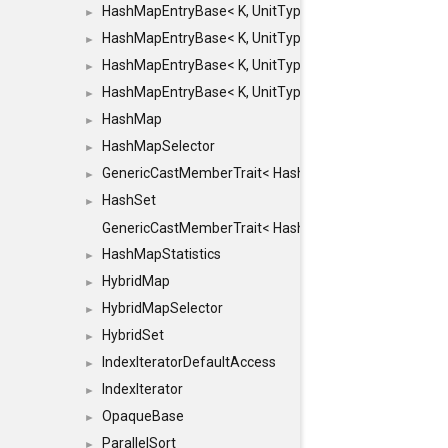
HashMapEntryBase< K, UnitType, ENTRY_HANDLER
►
HashMapEntryBase< K, UnitType, ENTRY_HANDLER
►
HashMapEntryBase< K, UnitType, ENTRY_HANDLER
►
HashMapEntryBase< K, UnitType, ENTRY_HANDLER,
►
HashMap
►
HashMapSelector
►
GenericCastMemberTrait< HashMap< K_TO, V_TO >, 
►
HashSet
►
GenericCastMemberTrait< HashSet< TO >, HashSet< F
HashMapStatistics
►
HybridMap
►
HybridMapSelector
►
HybridSet
►
IndexIteratorDefaultAccess
►
IndexIterator
►
OpaqueBase
►
ParallelSort
►