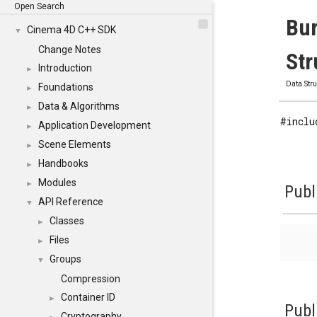
Open Search
Bur
Cinema 4D C++ SDK
▼
Change Notes
Str
Introduction
►
Data Str
Foundations
►
Data & Algorithms
►
#inclu
Application Development
►
Scene Elements
►
Handbooks
►
Modules
►
Publ
API Reference
▼
Classes
►
Files
►
Groups
▼
Compression
Container ID
►
Publ
Cryptography