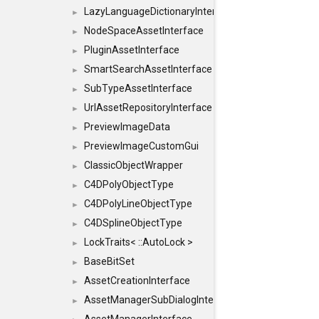
LazyLanguageDictionaryInterface
►
NodeSpaceAssetInterface
►
PluginAssetInterface
►
SmartSearchAssetInterface
►
SubTypeAssetInterface
►
UrlAssetRepositoryInterface
►
PreviewImageData
►
PreviewImageCustomGui
►
ClassicObjectWrapper
►
C4DPolyObjectType
►
C4DPolyLineObjectType
►
C4DSplineObjectType
►
LockTraits< ::AutoLock >
►
BaseBitSet
►
AssetCreationInterface
►
AssetManagerSubDialogInterface
►