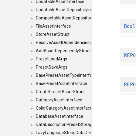
UpdatableAssetInterface
►
UpdatableAssetRepositoryInterface
►
CompactableAssetRepositoryInterface
►
Bool
FileAssetInterface
►
StoreAssetStruct
►
ResolveAssetDependenciesStruct
►
AddAssetDepencendyStruct
►
REPO
PresetLoadArgs
►
PresetSaveArgs
►
BasePresetAssetTypeInterface
►
REPO
BasePresetAssetInterface
►
CreatePresetAssetStruct
►
CategoryAssetInterface
►
ColorCategoryAssetInterface
►
DatabaseAssetInterface
►
DataDescriptionPresetStorageInterface
►
LazyLanguageStringDataDescriptionDefinitionInterf
►