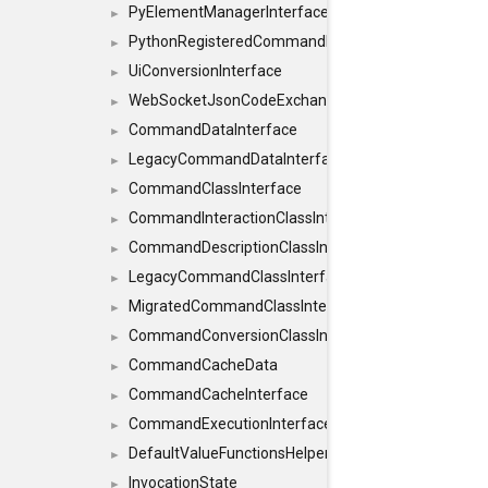
PyElementManagerInterface
►
PythonRegisteredCommandIdsInterface
►
UiConversionInterface
►
WebSocketJsonCodeExchangerInterface
►
CommandDataInterface
►
LegacyCommandDataInterface
►
CommandClassInterface
►
CommandInteractionClassInterface
►
CommandDescriptionClassInterface
►
LegacyCommandClassInterface
►
MigratedCommandClassInterface
►
CommandConversionClassInterface
►
CommandCacheData
►
CommandCacheInterface
►
CommandExecutionInterface
►
DefaultValueFunctionsHelper< const Result< C
►
InvocationState
►