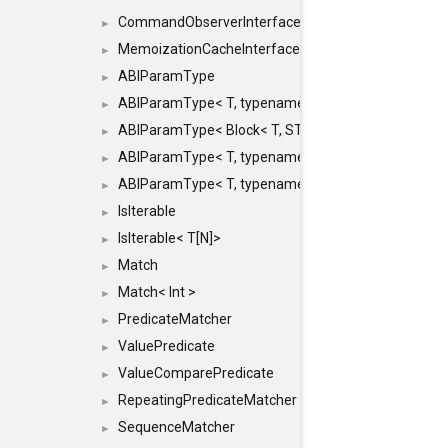
CommandObserverInterface
►
MemoizationCacheInterface
►
ABIParamType
►
ABIParamType< T, typename std::enable_if< STD_
►
ABIParamType< Block< T, STRIDED, MOVE > >
►
ABIParamType< T, typename std::enable_if< STD_I
►
ABIParamType< T, typename std::enable_if< STD_I
►
IsIterable
►
IsIterable< T[N]>
►
Match
►
Match< Int >
►
PredicateMatcher
►
ValuePredicate
►
ValueComparePredicate
►
RepeatingPredicateMatcher
►
SequenceMatcher
►