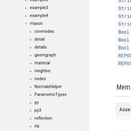
Stri
►
Stri
example3
►
Stri
example4
►
Stri
maxon
▼
Bool
corenodes
►
Bool
detail
►
Bool
details
►
REPO
geomgraph
►
REPO
material
►
neighbor
►
nodes
►
Memb
NormalsHelper
►
ParametricTypes
►
py
►
Asse
py3
►
reflection
►
rla
►