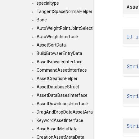
specialtype
►
Asse
TangentSpaceNormalHelper
►
Bone
►
AutoWeightPointJointSelections
►
Id
i
AutoWeightInterface
►
AssetSortData
►
BuildBrowserEntryData
►
AssetBrowserInterface
►
Str
CommandAssetInterface
►
AssetCreationHelper
►
AssetDatabaseStruct
►
Str
AssetDataBasesInterface
►
AssetDownloadsInterface
►
DragAndDropDataAssetArray
►
KeywordAssetInterface
►
Str
BaseAssetMetaData
►
CreationAssetMetaData
►