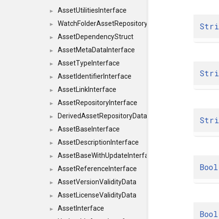
AssetUtilitiesInterface
►
WatchFolderAssetRepositoryInterface
Str
►
AssetDependencyStruct
►
AssetMetaDataInterface
►
AssetTypeInterface
►
Str
AssetIdentifierInterface
►
AssetLinkInterface
►
AssetRepositoryInterface
►
DerivedAssetRepositoryDataInterface
►
Str
AssetBaseInterface
►
AssetDescriptionInterface
►
AssetBaseWithUpdateInterface
►
Bool
AssetReferenceInterface
►
AssetVersionValidityData
►
AssetLicenseValidityData
►
AssetInterface
►
Bool