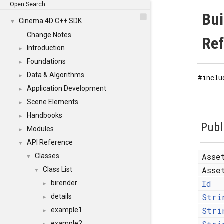
Open Search
Bui
Cinema 4D C++ SDK
▼
Change Notes
Re
Introduction
►
Foundations
►
Data & Algorithms
►
#inclu
Application Development
►
Scene Elements
►
Handbooks
►
Publ
Modules
►
API Reference
▼
Asse
Classes
▼
Asse
Class List
▼
Id
birender
►
Stri
details
►
Stri
example1
►
example2