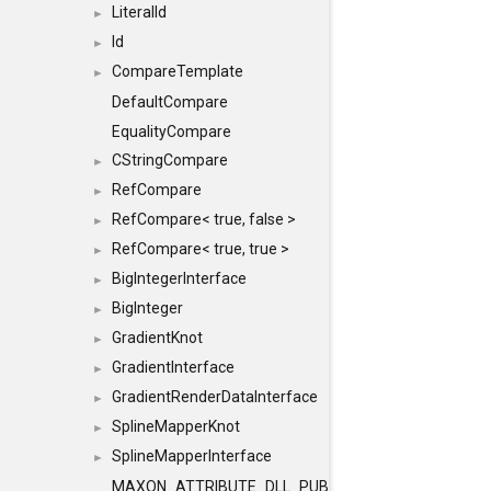
LiteralId
►
Id
►
CompareTemplate
►
DefaultCompare
EqualityCompare
CStringCompare
►
RefCompare
►
RefCompare< true, false >
►
RefCompare< true, true >
►
BigIntegerInterface
►
BigInteger
►
GradientKnot
►
GradientInterface
►
GradientRenderDataInterface
►
SplineMapperKnot
►
SplineMapperInterface
►
MAXON_ATTRIBUTE_DLL_PUBLIC