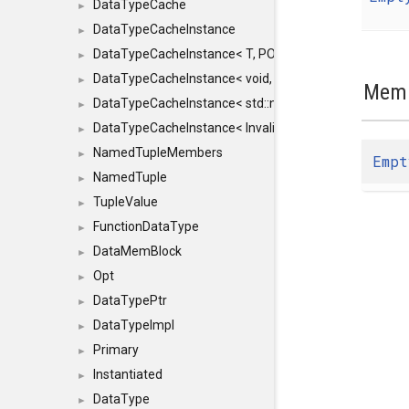
DataTypeCache
►
DataTypeCacheInstance
►
DataTypeCacheInstance< T, POLICY, true >
►
DataTypeCacheInstance< void, POLICY, true >
►
Memb
DataTypeCacheInstance< std::nullptr_t, POLICY, true >
►
DataTypeCacheInstance< InvalidType, POLICY, true >
►
NamedTupleMembers
►
Empt
NamedTuple
►
TupleValue
►
FunctionDataType
►
DataMemBlock
►
Opt
►
DataTypePtr
►
DataTypeImpl
►
Primary
►
Instantiated
►
DataType
►