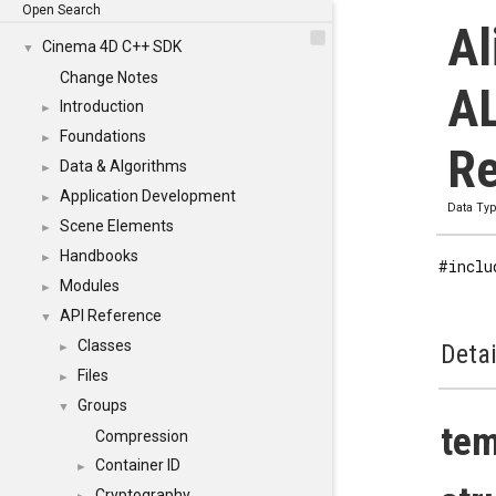
Open Search
Al
Cinema 4D C++ SDK
▼
Change Notes
AL
Introduction
►
Foundations
►
Re
Data & Algorithms
►
Application Development
►
Data Ty
Scene Elements
►
Handbooks
►
#inclu
Modules
►
API Reference
▼
Classes
Detai
►
Files
►
Groups
▼
tem
Compression
Container ID
►
Cryptography