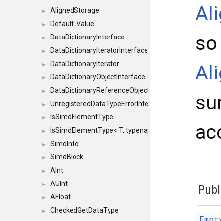
Al
AlignedStorage
►
DefaultLValue
►
so
DataDictionaryInterface
►
DataDictionaryIteratorInterface
►
DataDictionaryIterator
►
Al
DataDictionaryObjectInterface
►
DataDictionaryReferenceObjectInterface
►
su
UnregisteredDataTypeErrorInterface
►
IsSimdElementType
►
ac
IsSimdElementType< T, typename SFINAEHelper< void, 
►
SimdInfo
►
SimdBlock
►
AInt
►
AUInt
►
Publ
AFloat
►
CheckedGetDataType
►
Empt