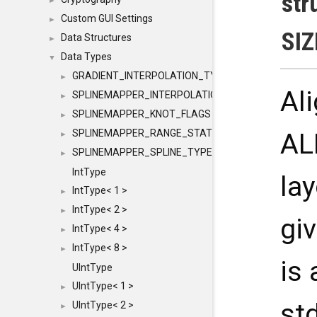
str
►
Custom GUI Settings
►
SIZ
Data Structures
►
Data Types
▼
GRADIENT_INTERPOLATION_TYPE
►
Al
SPLINEMAPPER_INTERPOLATION_TYPE
►
SPLINEMAPPER_KNOT_FLAGS
►
SPLINEMAPPER_RANGE_STATE
ALI
►
SPLINEMAPPER_SPLINE_TYPE
►
IntType
la
IntType< 1 >
►
IntType< 2 >
►
giv
IntType< 4 >
►
IntType< 8 >
►
is
UIntType
UIntType< 1 >
►
st
UIntType< 2 >
►