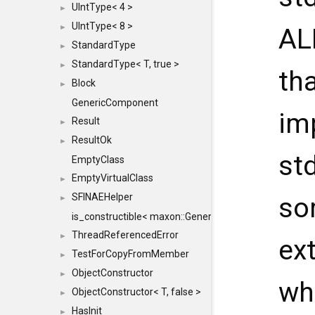
UIntType< 4 >
►
UIntType< 8 >
►
AL
StandardType
►
StandardType< T, true >
►
th
Block
►
GenericComponent
im
Result
►
ResultOk
►
st
EmptyClass
EmptyVirtualClass
►
SFINAEHelper
so
►
is_constructible< maxon::Generic, const maxon::Generi
ThreadReferencedError
►
ex
TestForCopyFromMember
►
ObjectConstructor
►
wh
ObjectConstructor< T, false >
►
HasInit
►