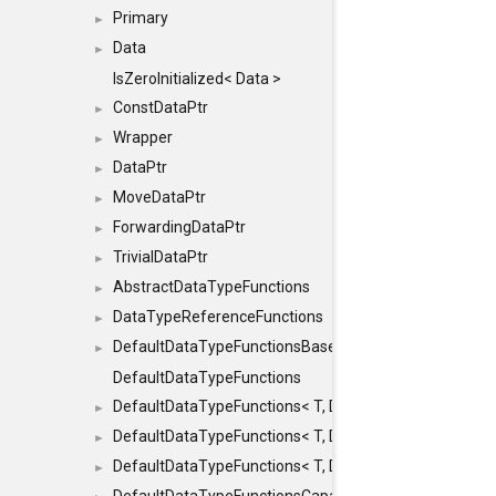
Primary
►
Data
►
IsZeroInitialized< Data >
ConstDataPtr
►
Wrapper
►
DataPtr
►
MoveDataPtr
►
ForwardingDataPtr
►
TrivialDataPtr
►
AbstractDataTypeFunctions
►
DataTypeReferenceFunctions
►
DefaultDataTypeFunctionsBase
►
DefaultDataTypeFunctions
DefaultDataTypeFunctions< T, DATATYPEMODE::SMA
►
DefaultDataTypeFunctions< T, DATATYPEMODE::SMAL
►
DefaultDataTypeFunctions< T, DATATYPEMODE::BIG >
►