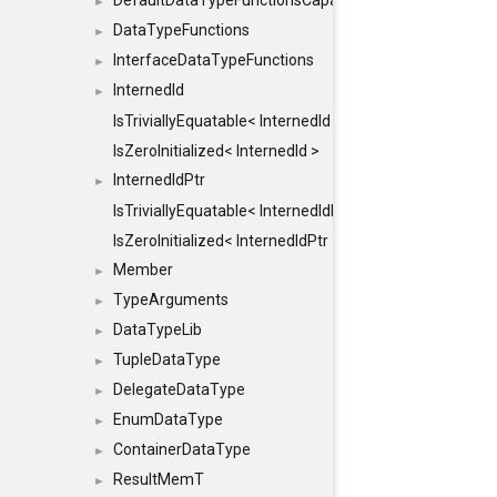
DefaultDataTypeFunctionsCapabilityFlags
►
DataTypeFunctions
►
InterfaceDataTypeFunctions
►
InternedId
►
IsTriviallyEquatable< InternedId >
IsZeroInitialized< InternedId >
InternedIdPtr
►
IsTriviallyEquatable< InternedIdPtr >
IsZeroInitialized< InternedIdPtr >
Member
►
TypeArguments
►
DataTypeLib
►
TupleDataType
►
DelegateDataType
►
EnumDataType
►
ContainerDataType
►
ResultMemT
►