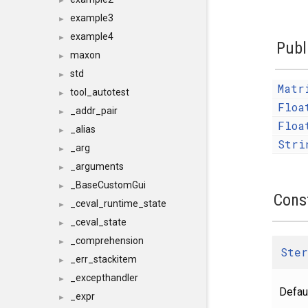
►
example3
►
example4
►
Publ
maxon
►
std
►
Matr
tool_autotest
►
Floa
_addr_pair
►
Floa
_alias
►
Stri
_arg
►
_arguments
►
_BaseCustomGui
►
Cons
_ceval_runtime_state
►
_ceval_state
►
_comprehension
►
Ster
_err_stackitem
►
_excepthandler
►
Defaul
_expr
►