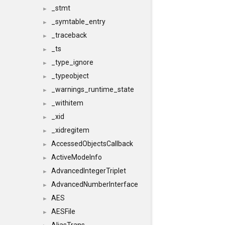
_stmt
►
_symtable_entry
►
_traceback
►
_ts
►
_type_ignore
►
_typeobject
►
_warnings_runtime_state
►
_withitem
►
_xid
►
_xidregitem
►
AccessedObjectsCallback
►
ActiveModeInfo
►
AdvancedIntegerTriplet
►
AdvancedNumberInterface
►
AES
►
AESFile
►