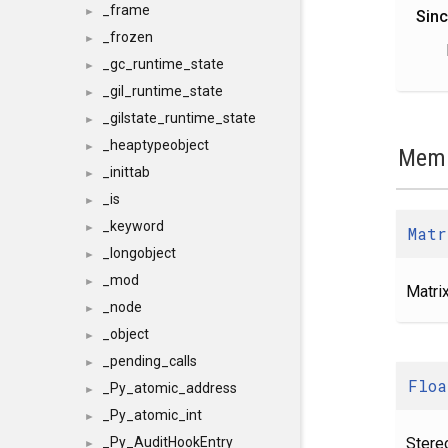
_frame
►
Sin
_frozen
►
_gc_runtime_state
►
_gil_runtime_state
►
_gilstate_runtime_state
►
_heaptypeobject
►
Memb
_inittab
►
_is
►
_keyword
►
Matr
_longobject
►
_mod
►
Matri
_node
►
_object
►
_pending_calls
►
Floa
_Py_atomic_address
►
_Py_atomic_int
►
Stere
_Py_AuditHookEntry
►