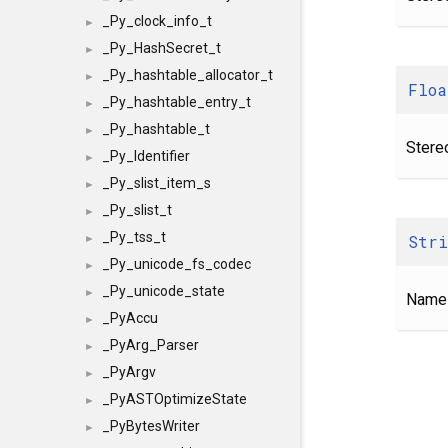
_Py_clock_info_t
►
_Py_HashSecret_t
►
_Py_hashtable_allocator_t
►
Floa
_Py_hashtable_entry_t
►
_Py_hashtable_t
►
Stere
_Py_Identifier
►
_Py_slist_item_s
►
_Py_slist_t
►
_Py_tss_t
Str
►
_Py_unicode_fs_codec
►
_Py_unicode_state
►
Name 
_PyAccu
►
_PyArg_Parser
►
_PyArgv
►
_PyASTOptimizeState
►
_PyBytesWriter
►