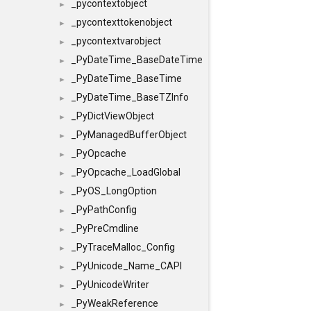
_pycontextobject
►
_pycontexttokenobject
►
_pycontextvarobject
►
_PyDateTime_BaseDateTime
►
_PyDateTime_BaseTime
►
_PyDateTime_BaseTZInfo
►
_PyDictViewObject
►
_PyManagedBufferObject
►
_PyOpcache
►
_PyOpcache_LoadGlobal
►
_PyOS_LongOption
►
_PyPathConfig
►
_PyPreCmdline
►
_PyTraceMalloc_Config
►
_PyUnicode_Name_CAPI
►
_PyUnicodeWriter
►
_PyWeakReference
►