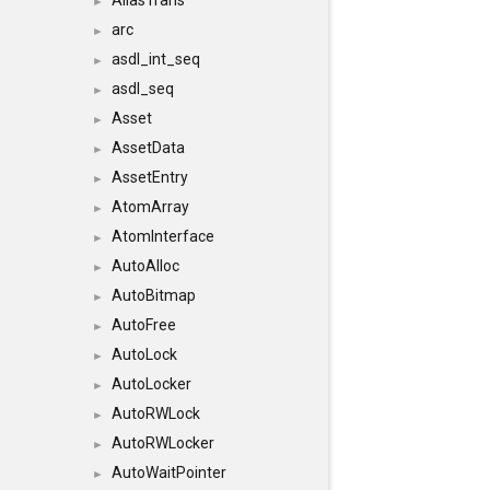
AliasTrans
►
arc
►
asdl_int_seq
►
asdl_seq
►
Asset
►
AssetData
►
AssetEntry
►
AtomArray
►
AtomInterface
►
AutoAlloc
►
AutoBitmap
►
AutoFree
►
AutoLock
►
AutoLocker
►
AutoRWLock
►
AutoRWLocker
►
AutoWaitPointer
►