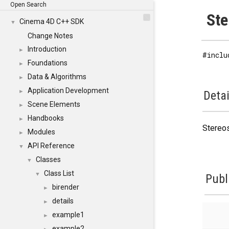
Open Search
Ste
Cinema 4D C++ SDK
▼
Change Notes
Introduction
►
#inclu
Foundations
►
Data & Algorithms
►
Application Development
►
Detai
Scene Elements
►
Handbooks
►
Stereos
Modules
►
API Reference
▼
Classes
▼
Class List
▼
Publ
birender
►
details
►
example1
►
example2