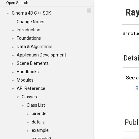
Open Search
Ray
Cinema 4D C++ SDK
▼
Change Notes
Introduction
►
#inclu
Foundations
►
Data & Algorithms
►
Application Development
►
Detai
Scene Elements
►
Handbooks
►
See a
Modules
►
R
API Reference
▼
Classes
▼
Class List
▼
birender
►
Publ
details
►
example1
►
example2