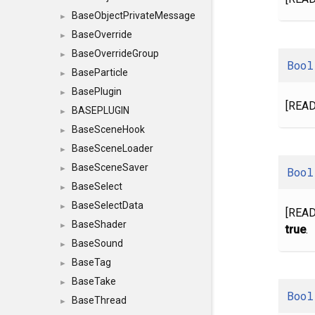
BaseObjectPrivateMessage
►
BaseOverride
►
BaseOverrideGroup
►
Bool
BaseParticle
►
BasePlugin
►
[READ
BASEPLUGIN
►
BaseSceneHook
►
BaseSceneLoader
►
BaseSceneSaver
►
Bool
BaseSelect
►
BaseSelectData
►
[READ
BaseShader
►
true
.
BaseSound
►
BaseTag
►
BaseTake
►
Bool
BaseThread
►