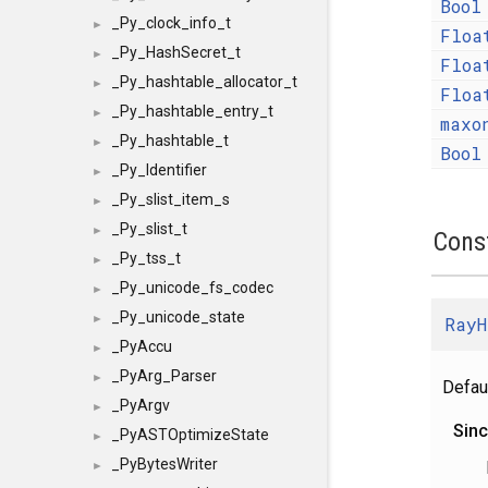
Bool
_Py_clock_info_t
►
Floa
_Py_HashSecret_t
►
Floa
_Py_hashtable_allocator_t
►
Floa
_Py_hashtable_entry_t
►
maxo
_Py_hashtable_t
►
Bool
_Py_Identifier
►
_Py_slist_item_s
►
_Py_slist_t
►
Cons
_Py_tss_t
►
_Py_unicode_fs_codec
►
_Py_unicode_state
►
RayH
_PyAccu
►
_PyArg_Parser
►
Defaul
_PyArgv
►
Sin
_PyASTOptimizeState
►
_PyBytesWriter
►