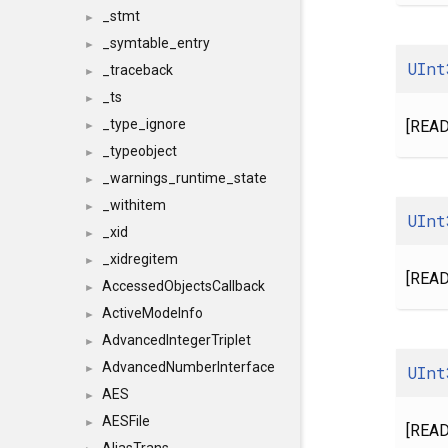
_stmt
►
_symtable_entry
►
UInt
_traceback
►
_ts
►
_type_ignore
[READ
►
_typeobject
►
_warnings_runtime_state
►
_withitem
►
UInt
_xid
►
_xidregitem
►
[READ
AccessedObjectsCallback
►
ActiveModeInfo
►
AdvancedIntegerTriplet
►
AdvancedNumberInterface
UInt
►
AES
►
AESFile
►
[READ