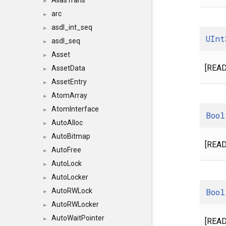
AliasTrans
►
arc
►
asdl_int_seq
►
UInt
asdl_seq
►
Asset
►
[READ
AssetData
►
AssetEntry
►
AtomArray
►
AtomInterface
►
Bool
AutoAlloc
►
AutoBitmap
►
[READ
AutoFree
►
AutoLock
►
AutoLocker
►
Bool
AutoRWLock
►
AutoRWLocker
►
AutoWaitPointer
►
[READ