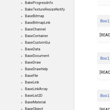
BakeProgressInfo
►
BakeTextureResizeNotify
►
BaseBitmap
►
Bool
BaseBitmapLink
►
BaseChannel
►
[READ
BaseContainer
►
BaseCustomGui
►
BaseData
►
BaseDocument
►
Bool
BaseDraw
►
BaseDrawHelp
►
[READ
BaseFile
►
BaseLink
►
BaseLinkArray
►
Bool
BaseList2D
►
BaseMaterial
►
BaseObject
[READ
►