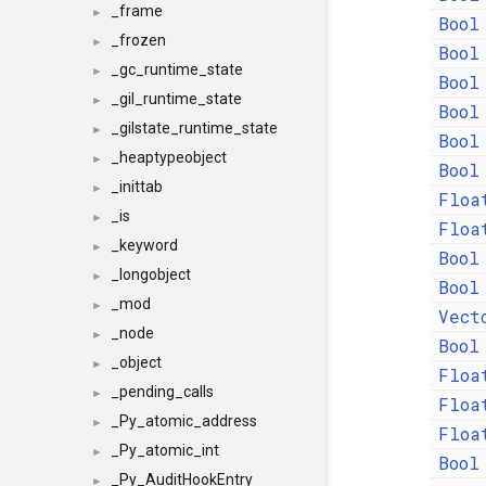
_frame
►
Bool
_frozen
►
Bool
_gc_runtime_state
►
Bool
_gil_runtime_state
►
Bool
_gilstate_runtime_state
►
Bool
_heaptypeobject
►
Bool
_inittab
►
Floa
_is
►
Floa
_keyword
►
Bool
_longobject
►
Bool
_mod
►
Vect
_node
►
Bool
_object
►
Floa
_pending_calls
►
Floa
_Py_atomic_address
►
Floa
_Py_atomic_int
►
Bool
_Py_AuditHookEntry
►