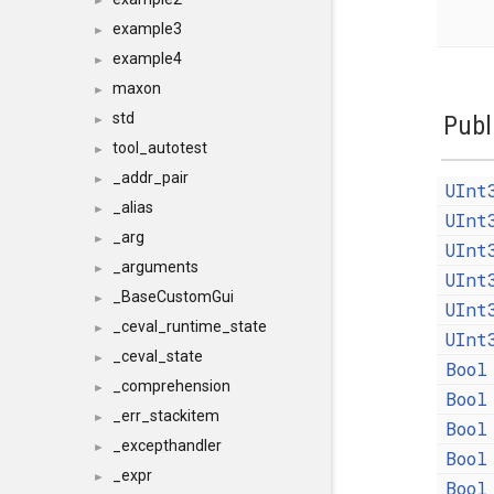
►
example3
►
example4
►
maxon
►
std
Publ
►
tool_autotest
►
_addr_pair
►
UInt
_alias
►
UInt
_arg
►
UInt
_arguments
►
UInt
_BaseCustomGui
►
UInt
_ceval_runtime_state
►
UInt
_ceval_state
►
Bool
_comprehension
►
Bool
_err_stackitem
►
Bool
_excepthandler
►
Bool
_expr
►
Bool