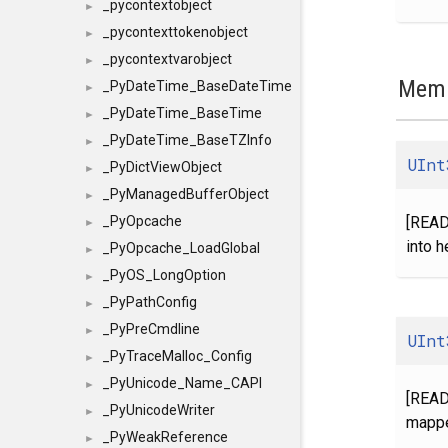
_pycontextobject
►
_pycontexttokenobject
►
_pycontextvarobject
►
Memb
_PyDateTime_BaseDateTime
►
_PyDateTime_BaseTime
►
_PyDateTime_BaseTZInfo
►
UInt
_PyDictViewObject
►
_PyManagedBufferObject
►
[READ
_PyOpcache
►
into 
_PyOpcache_LoadGlobal
►
_PyOS_LongOption
►
_PyPathConfig
►
_PyPreCmdline
►
UInt
_PyTraceMalloc_Config
►
_PyUnicode_Name_CAPI
►
[READ
_PyUnicodeWriter
►
mappe
_PyWeakReference
►