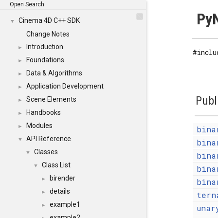
Open Search
Py
Cinema 4D C++ SDK
▼
Change Notes
Introduction
►
#inclu
Foundations
►
Data & Algorithms
►
Application Development
►
Publ
Scene Elements
►
Handbooks
►
Modules
►
bina
API Reference
▼
bina
Classes
▼
bina
Class List
▼
bina
birender
►
bina
details
►
tern
example1
►
unar
example2