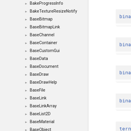
BakeProgressInfo
►
BakeTextureResizeNotify
►
bina
BaseBitmap
►
BaseBitmapLink
►
BaseChannel
►
BaseContainer
bina
►
BaseCustomGui
►
BaseData
►
BaseDocument
►
bina
BaseDraw
►
BaseDrawHelp
►
BaseFile
►
BaseLink
►
bina
BaseLinkArray
►
BaseList2D
►
BaseMaterial
►
tern
BaseObject
►