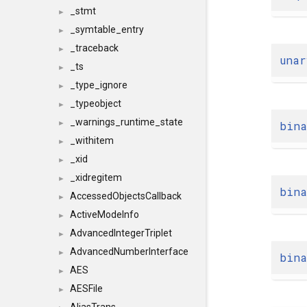
_stmt
►
_symtable_entry
►
_traceback
►
unar
_ts
►
_type_ignore
►
_typeobject
►
_warnings_runtime_state
bina
►
_withitem
►
_xid
►
_xidregitem
►
bina
AccessedObjectsCallback
►
ActiveModeInfo
►
AdvancedIntegerTriplet
►
AdvancedNumberInterface
►
bina
AES
►
AESFile
►