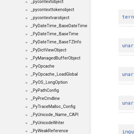
_pycontextobject
►
_pycontexttokenobject
►
tern
_pycontextvarobject
►
_PyDateTime_BaseDateTime
►
_PyDateTime_BaseTime
►
_PyDateTime_BaseTZInfo
►
unar
_PyDictViewObject
►
_PyManagedBufferObject
►
_PyOpcache
►
unar
_PyOpcache_LoadGlobal
►
_PyOS_LongOption
►
_PyPathConfig
►
_PyPreCmdline
►
unar
_PyTraceMalloc_Config
►
_PyUnicode_Name_CAPI
►
_PyUnicodeWriter
►
inqu
_PyWeakReference
►