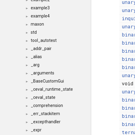
►
unar
example3
►
unar
example4
►
inqu
maxon
►
unar
std
►
bina
tool_autotest
►
bina
_addr_pair
►
bina
_alias
►
bina
_arg
►
bina
_arguments
►
unar
_BaseCustomGui
►
voi
_ceval_runtime_state
►
unar
_ceval_state
►
bina
_comprehension
►
bina
_err_stackitem
►
bina
_excepthandler
►
bina
_expr
►
tern