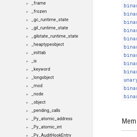
_frame
►
bina
_frozen
►
bina
_gc_runtime_state
►
bina
_gil_runtime_state
►
bina
_gilstate_runtime_state
►
bina
_heaptypeobject
►
bina
_inittab
►
bina
_is
►
bina
_keyword
►
bina
_longobject
►
unar
_mod
►
bina
_node
►
bina
_object
►
_pending_calls
►
_Py_atomic_address
Memb
►
_Py_atomic_int
►
_Py_AuditHookEntry
►