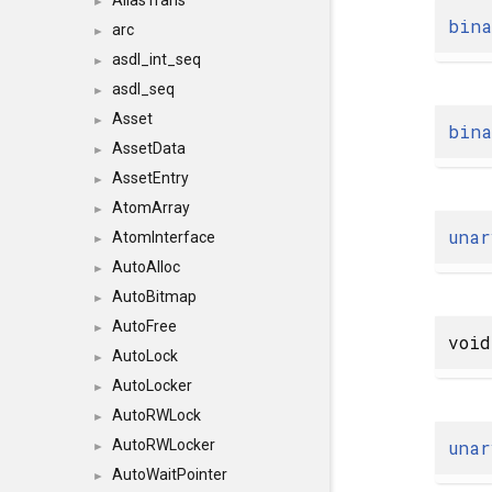
AliasTrans
►
bina
arc
►
asdl_int_seq
►
asdl_seq
►
Asset
►
bina
AssetData
►
AssetEntry
►
AtomArray
►
unar
AtomInterface
►
AutoAlloc
►
AutoBitmap
►
AutoFree
►
void
AutoLock
►
AutoLocker
►
AutoRWLock
►
unar
AutoRWLocker
►
AutoWaitPointer
►