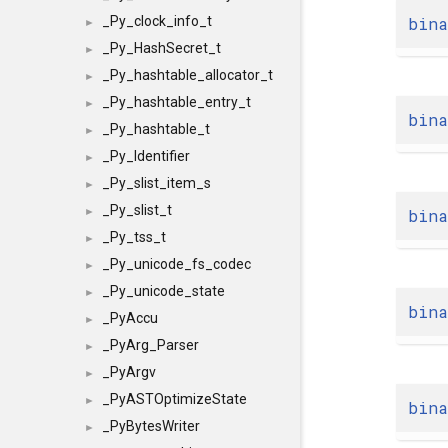
bina
_Py_clock_info_t
►
_Py_HashSecret_t
►
_Py_hashtable_allocator_t
►
_Py_hashtable_entry_t
►
bina
_Py_hashtable_t
►
_Py_Identifier
►
_Py_slist_item_s
►
_Py_slist_t
bina
►
_Py_tss_t
►
_Py_unicode_fs_codec
►
_Py_unicode_state
►
bina
_PyAccu
►
_PyArg_Parser
►
_PyArgv
►
_PyASTOptimizeState
►
bina
_PyBytesWriter
►