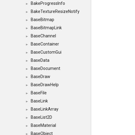
BakeProgressInfo
►
BakeTextureResizeNotify
►
BaseBitmap
►
BaseBitmapLink
►
BaseChannel
►
BaseContainer
►
BaseCustomGui
►
BaseData
►
BaseDocument
►
BaseDraw
►
BaseDrawHelp
►
BaseFile
►
BaseLink
►
BaseLinkArray
►
BaseList2D
►
BaseMaterial
►
BaseObject
►