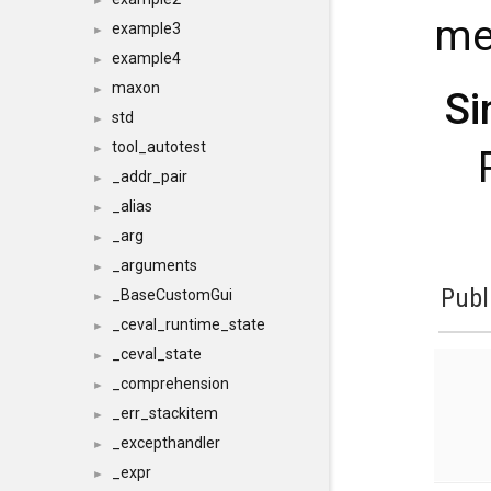
►
me
example3
►
example4
►
maxon
►
Si
std
►
tool_autotest
►
_addr_pair
►
_alias
►
_arg
►
_arguments
►
Publ
_BaseCustomGui
►
_ceval_runtime_state
►
_ceval_state
►
_comprehension
►
_err_stackitem
►
_excepthandler
►
_expr
►