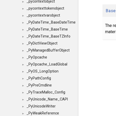
_pycontextobject
►
_pycontexttokenobject
►
Base
_pycontextvarobject
►
_PyDateTime_BaseDateTime
►
The r
_PyDateTime_BaseTime
►
mater
_PyDateTime_BaseTZInfo
►
_PyDictViewObject
►
_PyManagedBufferObject
►
_PyOpcache
►
_PyOpcache_LoadGlobal
►
_PyOS_LongOption
►
_PyPathConfig
►
_PyPreCmdline
►
_PyTraceMalloc_Config
►
_PyUnicode_Name_CAPI
►
_PyUnicodeWriter
►
_PyWeakReference
►