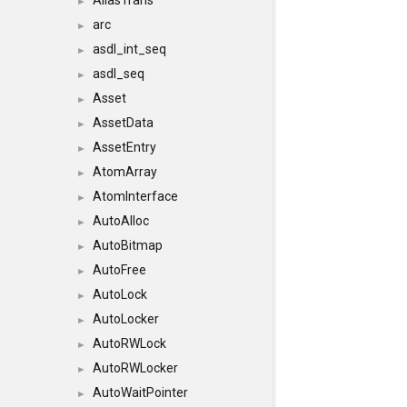
AliasTrans
►
arc
►
asdl_int_seq
►
asdl_seq
►
Asset
►
AssetData
►
AssetEntry
►
AtomArray
►
AtomInterface
►
AutoAlloc
►
AutoBitmap
►
AutoFree
►
AutoLock
►
AutoLocker
►
AutoRWLock
►
AutoRWLocker
►
AutoWaitPointer
►