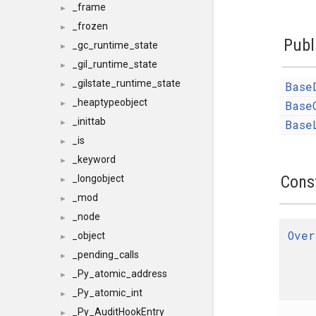
_frame
►
_frozen
►
Publ
_gc_runtime_state
►
_gil_runtime_state
►
_gilstate_runtime_state
Base
►
_heaptypeobject
Base
►
_inittab
Base
►
_is
►
_keyword
►
Cons
_longobject
►
_mod
►
_node
►
Over
_object
►
_pending_calls
►
_Py_atomic_address
►
_Py_atomic_int
►
_Py_AuditHookEntry
►