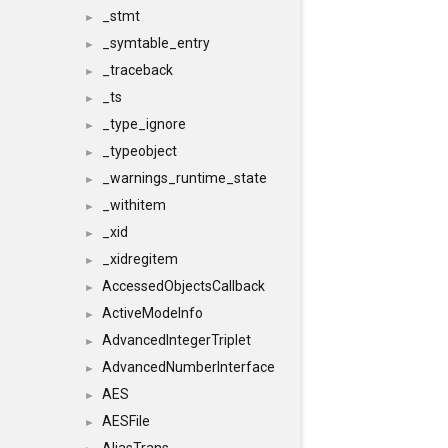
_stmt
►
_symtable_entry
►
_traceback
►
_ts
►
_type_ignore
►
_typeobject
►
_warnings_runtime_state
►
_withitem
►
_xid
►
_xidregitem
►
AccessedObjectsCallback
►
ActiveModeInfo
►
AdvancedIntegerTriplet
►
AdvancedNumberInterface
►
AES
►
AESFile
►