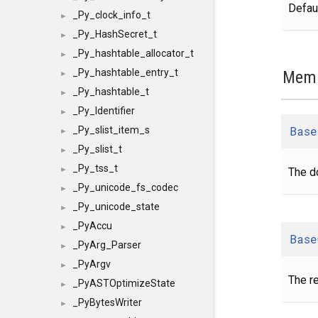
Defaul
_Py_clock_info_t
►
_Py_HashSecret_t
►
_Py_hashtable_allocator_t
►
_Py_hashtable_entry_t
Memb
►
_Py_hashtable_t
►
_Py_Identifier
►
Base
_Py_slist_item_s
►
_Py_slist_t
►
_Py_tss_t
►
The d
_Py_unicode_fs_codec
►
_Py_unicode_state
►
_PyAccu
►
Base
_PyArg_Parser
►
_PyArgv
►
The re
_PyASTOptimizeState
►
_PyBytesWriter
►