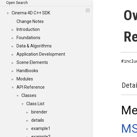
Open Search
Ov
Cinema 4D C++ SDK
▼
Change Notes
Introduction
►
Re
Foundations
►
Data & Algorithms
►
Application Development
►
#inclu
Scene Elements
►
Handbooks
►
Modules
►
Detai
API Reference
▼
Classes
▼
Class List
▼
Me
birender
►
details
►
MS
example1
►
example2