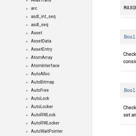
AliasTrans
►
MAXO
arc
►
asdl_int_seq
►
asdl_seq
►
Asset
►
Bool
AssetData
►
AssetEntry
►
Check
AtomArray
►
consi
AtomInterface
►
AutoAlloc
►
AutoBitmap
►
Bool
AutoFree
►
AutoLock
►
AutoLocker
Check
►
set a
AutoRWLock
►
AutoRWLocker
►
AutoWaitPointer
►