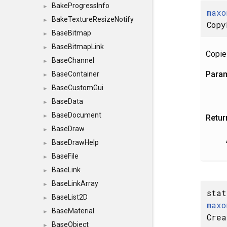
BakeProgressInfo
►
maxo
BakeTextureResizeNotify
►
Copy
BaseBitmap
►
BaseBitmapLink
►
Copie
BaseChannel
►
Para
BaseContainer
►
BaseCustomGui
►
BaseData
►
BaseDocument
►
Retur
BaseDraw
►
BaseDrawHelp
►
BaseFile
►
BaseLink
►
BaseLinkArray
►
stat
BaseList2D
►
maxo
BaseMaterial
►
Crea
BaseObject
►