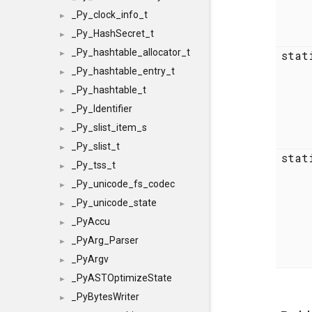
_Py_clock_info_t
►
_Py_HashSecret_t
►
_Py_hashtable_allocator_t
sta
►
_Py_hashtable_entry_t
►
_Py_hashtable_t
►
_Py_Identifier
►
_Py_slist_item_s
►
_Py_slist_t
►
sta
_Py_tss_t
►
_Py_unicode_fs_codec
►
_Py_unicode_state
►
_PyAccu
►
_PyArg_Parser
►
_PyArgv
►
_PyASTOptimizeState
►
_PyBytesWriter
►