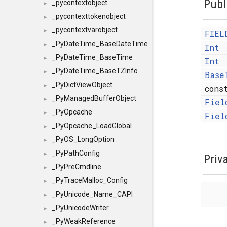
Publ
_pycontextobject
►
_pycontexttokenobject
►
_pycontextvarobject
►
FIEL
_PyDateTime_BaseDateTime
►
Int
_PyDateTime_BaseTime
►
Int
_PyDateTime_BaseTZInfo
►
Base
_PyDictViewObject
►
con
_PyManagedBufferObject
►
Fiel
_PyOpcache
►
Fiel
_PyOpcache_LoadGlobal
►
_PyOS_LongOption
►
_PyPathConfig
►
Priv
_PyPreCmdline
►
_PyTraceMalloc_Config
►
_PyUnicode_Name_CAPI
►
_PyUnicodeWriter
►
_PyWeakReference
►