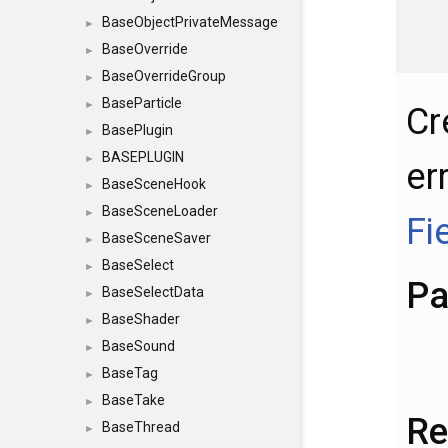
BaseObjectPrivateMessage
►
BaseOverride
►
BaseOverrideGroup
►
BaseParticle
►
Cr
BasePlugin
►
BASEPLUGIN
►
er
BaseSceneHook
►
BaseSceneLoader
►
Fi
BaseSceneSaver
►
BaseSelect
►
Pa
BaseSelectData
►
BaseShader
►
BaseSound
►
BaseTag
►
BaseTake
►
Re
BaseThread
►