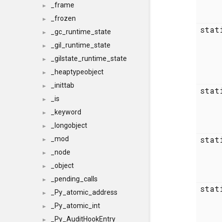
_frame
►
_frozen
►
sta
_gc_runtime_state
►
_gil_runtime_state
►
_gilstate_runtime_state
►
_heaptypeobject
►
_inittab
►
sta
_is
►
_keyword
►
_longobject
►
sta
_mod
►
_node
►
_object
►
_pending_calls
►
sta
_Py_atomic_address
►
_Py_atomic_int
►
_Py_AuditHookEntry
►