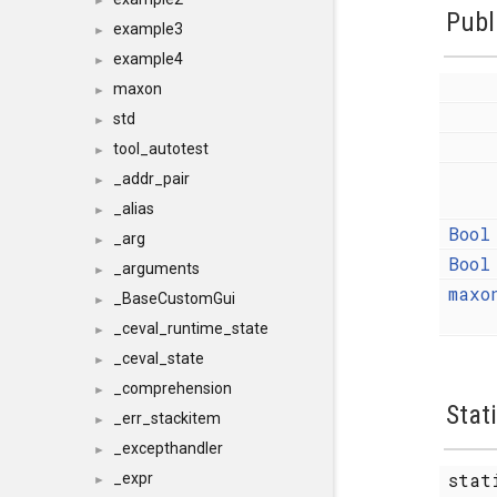
►
Publ
example3
►
example4
►
maxon
►
std
►
tool_autotest
►
_addr_pair
►
_alias
►
Bool
_arg
►
Bool
_arguments
►
maxo
_BaseCustomGui
►
_ceval_runtime_state
►
_ceval_state
►
_comprehension
►
Stat
_err_stackitem
►
_excepthandler
►
sta
_expr
►