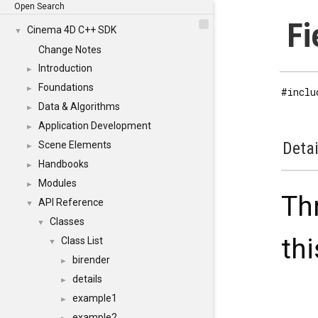
Open Search
Fi
Cinema 4D C++ SDK
▼
Change Notes
Introduction
►
Foundations
►
#inclu
Data & Algorithms
►
Application Development
►
Detai
Scene Elements
►
Handbooks
►
Modules
►
Th
API Reference
▼
Classes
▼
thi
Class List
▼
birender
►
details
►
example1
►
example2