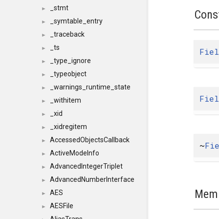
_stmt
►
Cons
_symtable_entry
►
_traceback
►
_ts
►
Fiel
_type_ignore
►
_typeobject
►
_warnings_runtime_state
►
Fiel
_withitem
►
_xid
►
_xidregitem
►
AccessedObjectsCallback
►
~
Fi
ActiveModeInfo
►
AdvancedIntegerTriplet
►
AdvancedNumberInterface
►
Memb
AES
►
AESFile
►