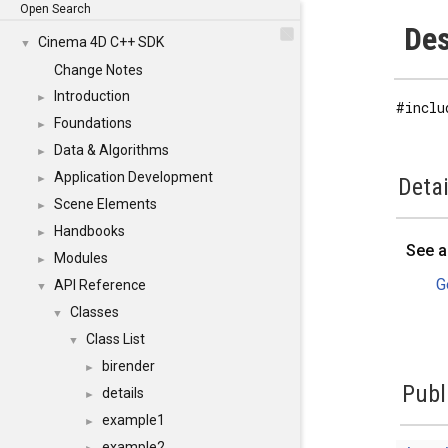
Open Search
Des
Cinema 4D C++ SDK
▼
Change Notes
Introduction
►
#inclu
Foundations
►
Data & Algorithms
►
Application Development
►
Detai
Scene Elements
►
Handbooks
►
See a
Modules
►
G
API Reference
▼
Classes
▼
Class List
▼
birender
►
Publ
details
►
example1
►
example2