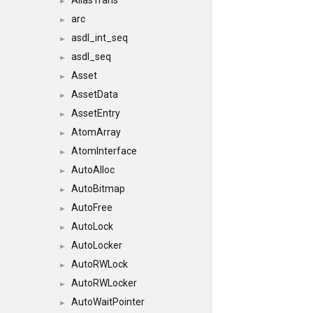
AliasTrans
►
arc
►
asdl_int_seq
►
asdl_seq
►
Asset
►
AssetData
►
AssetEntry
►
AtomArray
►
AtomInterface
►
AutoAlloc
►
AutoBitmap
►
AutoFree
►
AutoLock
►
AutoLocker
►
AutoRWLock
►
AutoRWLocker
►
AutoWaitPointer
►