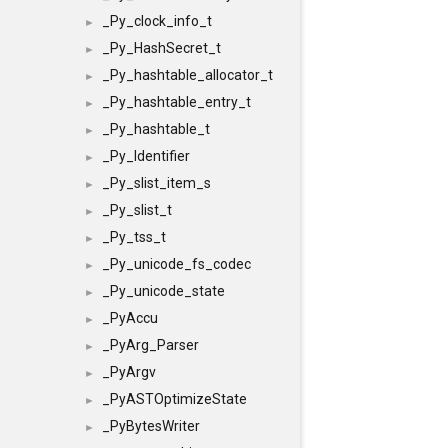
_Py_clock_info_t
►
_Py_HashSecret_t
►
_Py_hashtable_allocator_t
►
_Py_hashtable_entry_t
►
_Py_hashtable_t
►
_Py_Identifier
►
_Py_slist_item_s
►
_Py_slist_t
►
_Py_tss_t
►
_Py_unicode_fs_codec
►
_Py_unicode_state
►
_PyAccu
►
_PyArg_Parser
►
_PyArgv
►
_PyASTOptimizeState
►
_PyBytesWriter
►