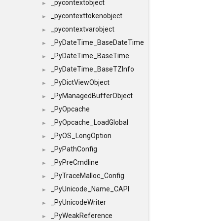
_pycontextobject
►
_pycontexttokenobject
►
_pycontextvarobject
►
_PyDateTime_BaseDateTime
►
_PyDateTime_BaseTime
►
_PyDateTime_BaseTZInfo
►
_PyDictViewObject
►
_PyManagedBufferObject
►
_PyOpcache
►
_PyOpcache_LoadGlobal
►
_PyOS_LongOption
►
_PyPathConfig
►
_PyPreCmdline
►
_PyTraceMalloc_Config
►
_PyUnicode_Name_CAPI
►
_PyUnicodeWriter
►
_PyWeakReference
►