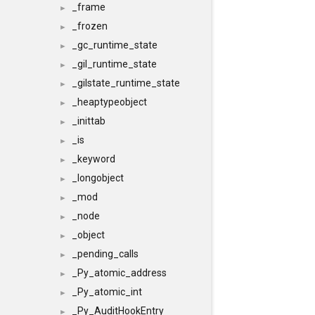
_frame
►
_frozen
►
_gc_runtime_state
►
_gil_runtime_state
►
_gilstate_runtime_state
►
_heaptypeobject
►
_inittab
►
_is
►
_keyword
►
_longobject
►
_mod
►
_node
►
_object
►
_pending_calls
►
_Py_atomic_address
►
_Py_atomic_int
►
_Py_AuditHookEntry
►