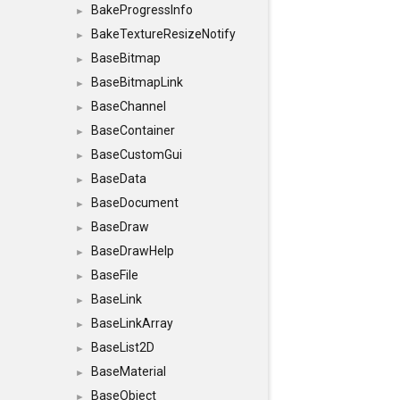
BakeProgressInfo
►
BakeTextureResizeNotify
►
BaseBitmap
►
BaseBitmapLink
►
BaseChannel
►
BaseContainer
►
BaseCustomGui
►
BaseData
►
BaseDocument
►
BaseDraw
►
BaseDrawHelp
►
BaseFile
►
BaseLink
►
BaseLinkArray
►
BaseList2D
►
BaseMaterial
►
BaseObject
►