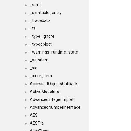
_stmt
►
_symtable_entry
►
_traceback
►
_ts
►
_type_ignore
►
_typeobject
►
_warnings_runtime_state
►
_withitem
►
_xid
►
_xidregitem
►
AccessedObjectsCallback
►
ActiveModeInfo
►
AdvancedIntegerTriplet
►
AdvancedNumberInterface
►
AES
►
AESFile
►