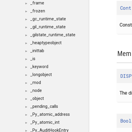
_frame
►
Cont
_frozen
►
_gc_runtime_state
►
Constr
_gil_runtime_state
►
_gilstate_runtime_state
►
_heaptypeobject
►
_inittab
►
Memb
_is
►
_keyword
►
_longobject
DISP
►
_mod
►
_node
►
The d
_object
►
_pending_calls
►
_Py_atomic_address
►
Bool
_Py_atomic_int
►
_Py_AuditHookEntry
►