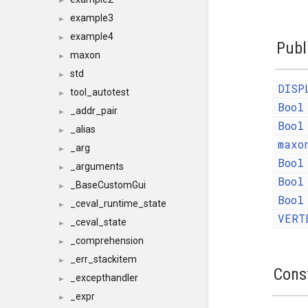
►
example3
►
example4
►
Publ
maxon
►
std
►
DISP
tool_autotest
►
Bool
_addr_pair
►
Bool
_alias
►
maxo
_arg
►
Bool
_arguments
►
Bool
_BaseCustomGui
►
Bool
_ceval_runtime_state
►
VERT
_ceval_state
►
_comprehension
►
_err_stackitem
►
Cons
_excepthandler
►
_expr
►