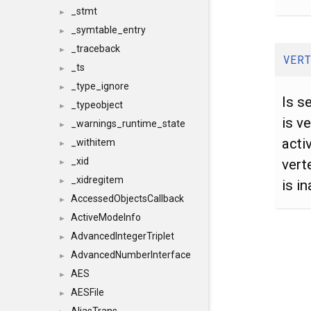
_stmt
►
_symtable_entry
►
_traceback
►
VERT
_ts
►
_type_ignore
►
Is s
_typeobject
►
is v
_warnings_runtime_state
►
acti
_withitem
►
_xid
vert
►
_xidregitem
►
is in
AccessedObjectsCallback
►
ActiveModeInfo
►
AdvancedIntegerTriplet
►
AdvancedNumberInterface
►
AES
►
AESFile
►