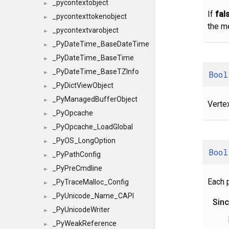
_pycontextobject
►
If
fal
_pycontexttokenobject
►
the m
_pycontextvarobject
►
_PyDateTime_BaseDateTime
►
_PyDateTime_BaseTime
►
_PyDateTime_BaseTZInfo
Bool
►
_PyDictViewObject
►
_PyManagedBufferObject
►
Verte
_PyOpcache
►
_PyOpcache_LoadGlobal
►
_PyOS_LongOption
►
Bool
_PyPathConfig
►
_PyPreCmdline
►
Each 
_PyTraceMalloc_Config
►
_PyUnicode_Name_CAPI
►
Sin
_PyUnicodeWriter
►
_PyWeakReference
►