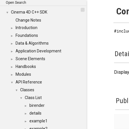
Open Search
Con
Cinema 4D C++ SDK
▼
Change Notes
Introduction
►
#inclu
Foundations
►
Data & Algorithms
►
Application Development
►
Detai
Scene Elements
►
Handbooks
►
Display
Modules
►
API Reference
▼
Classes
▼
Class List
▼
Publ
birender
►
details
►
example1
►
example2