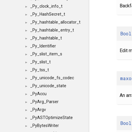
Backfa
_Py_clock_info_t
►
_Py_HashSecret_t
►
_Py_hashtable_allocator_t
►
_Py_hashtable_entry_t
►
Bool
_Py_hashtable_t
►
_Py_Identifier
►
Edit 
_Py_slist_item_s
►
_Py_slist_t
►
_Py_tss_t
►
maxo
_Py_unicode_fs_codec
►
_Py_unicode_state
►
_PyAccu
►
An arr
_PyArg_Parser
►
_PyArgv
►
_PyASTOptimizeState
►
Bool
_PyBytesWriter
►