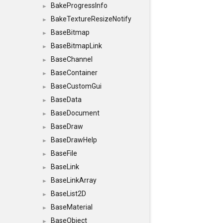
BakeProgressInfo
►
BakeTextureResizeNotify
►
BaseBitmap
►
BaseBitmapLink
►
BaseChannel
►
BaseContainer
►
BaseCustomGui
►
BaseData
►
BaseDocument
►
BaseDraw
►
BaseDrawHelp
►
BaseFile
►
BaseLink
►
BaseLinkArray
►
BaseList2D
►
BaseMaterial
►
BaseObject
►