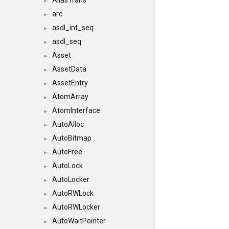
AliasTrans
►
arc
►
asdl_int_seq
►
asdl_seq
►
Asset
►
AssetData
►
AssetEntry
►
AtomArray
►
AtomInterface
►
AutoAlloc
►
AutoBitmap
►
AutoFree
►
AutoLock
►
AutoLocker
►
AutoRWLock
►
AutoRWLocker
►
AutoWaitPointer
►