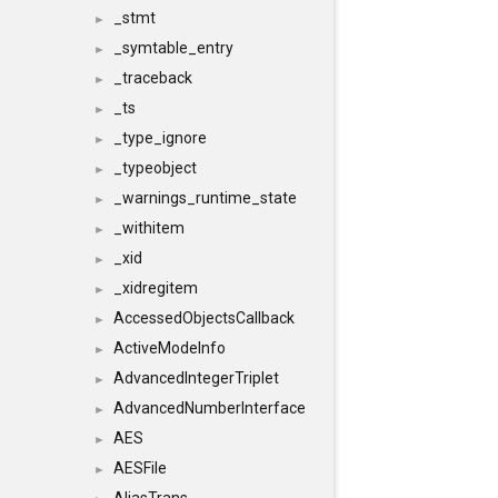
_stmt
►
_symtable_entry
►
_traceback
►
_ts
►
_type_ignore
►
_typeobject
►
_warnings_runtime_state
►
_withitem
►
_xid
►
_xidregitem
►
AccessedObjectsCallback
►
ActiveModeInfo
►
AdvancedIntegerTriplet
►
AdvancedNumberInterface
►
AES
►
AESFile
►