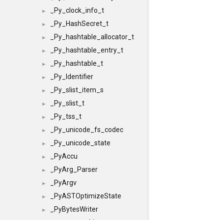
_Py_clock_info_t
►
_Py_HashSecret_t
►
_Py_hashtable_allocator_t
►
_Py_hashtable_entry_t
►
_Py_hashtable_t
►
_Py_Identifier
►
_Py_slist_item_s
►
_Py_slist_t
►
_Py_tss_t
►
_Py_unicode_fs_codec
►
_Py_unicode_state
►
_PyAccu
►
_PyArg_Parser
►
_PyArgv
►
_PyASTOptimizeState
►
_PyBytesWriter
►