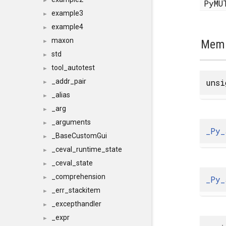
►
PyMU
example3
►
example4
►
maxon
Memb
►
std
►
tool_autotest
►
uns
_addr_pair
►
_alias
►
_arg
►
_arguments
►
_Py_
_BaseCustomGui
►
_ceval_runtime_state
►
_ceval_state
►
_comprehension
_Py_
►
_err_stackitem
►
_excepthandler
►
_expr
►