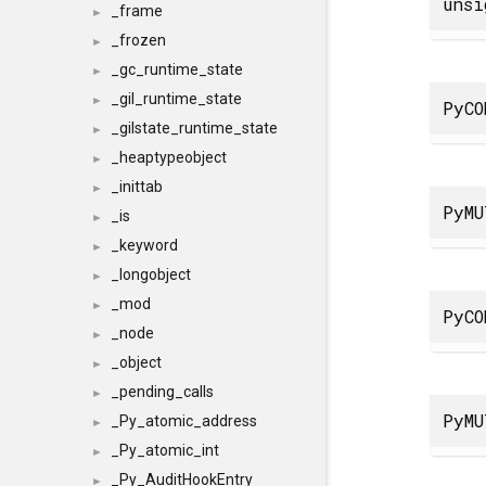
uns
_frame
►
_frozen
►
_gc_runtime_state
►
_gil_runtime_state
►
PyCO
_gilstate_runtime_state
►
_heaptypeobject
►
_inittab
►
PyMU
_is
►
_keyword
►
_longobject
►
_mod
►
PyCO
_node
►
_object
►
_pending_calls
►
PyMU
_Py_atomic_address
►
_Py_atomic_int
►
_Py_AuditHookEntry
►