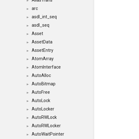
AliasTrans
►
arc
►
asdl_int_seq
►
asdl_seq
►
Asset
►
AssetData
►
AssetEntry
►
AtomArray
►
AtomInterface
►
AutoAlloc
►
AutoBitmap
►
AutoFree
►
AutoLock
►
AutoLocker
►
AutoRWLock
►
AutoRWLocker
►
AutoWaitPointer
►