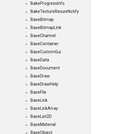
BakeProgressInfo
►
BakeTextureResizeNotify
►
BaseBitmap
►
BaseBitmapLink
►
BaseChannel
►
BaseContainer
►
BaseCustomGui
►
BaseData
►
BaseDocument
►
BaseDraw
►
BaseDrawHelp
►
BaseFile
►
BaseLink
►
BaseLinkArray
►
BaseList2D
►
BaseMaterial
►
BaseObject
►