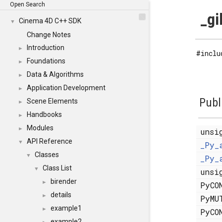
Open Search
_gi
Cinema 4D C++ SDK
▼
Change Notes
Introduction
►
#inclu
Foundations
►
Data & Algorithms
►
Application Development
►
Publ
Scene Elements
►
Handbooks
►
Modules
►
uns
API Reference
▼
_Py_
Classes
▼
_Py_
Class List
▼
uns
birender
►
PyCO
details
►
PyMU
example1
►
PyCO
example2