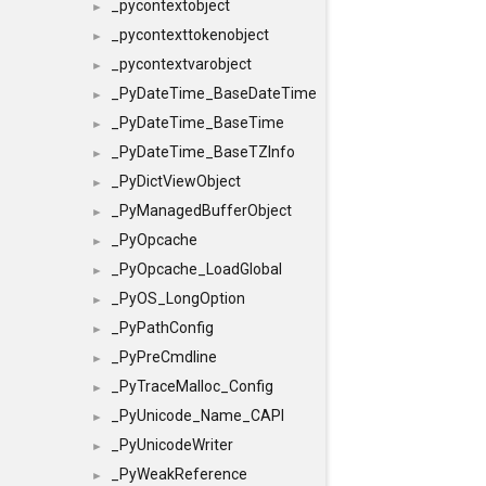
_pycontextobject
►
_pycontexttokenobject
►
_pycontextvarobject
►
_PyDateTime_BaseDateTime
►
_PyDateTime_BaseTime
►
_PyDateTime_BaseTZInfo
►
_PyDictViewObject
►
_PyManagedBufferObject
►
_PyOpcache
►
_PyOpcache_LoadGlobal
►
_PyOS_LongOption
►
_PyPathConfig
►
_PyPreCmdline
►
_PyTraceMalloc_Config
►
_PyUnicode_Name_CAPI
►
_PyUnicodeWriter
►
_PyWeakReference
►