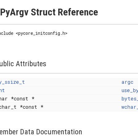
PyArgv Struct Reference
nclude <pycore_initconfig.h>
ublic Attributes
y_ssize_t
argc
nt
use_b
har *const *
bytes
char_t *const *
wchar
ember Data Documentation