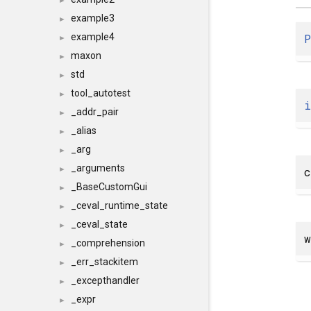
►
example3
►
P
example4
►
maxon
►
std
►
tool_autotest
►
i
_addr_pair
►
_alias
►
_arg
►
_arguments
c
►
_BaseCustomGui
►
_ceval_runtime_state
►
_ceval_state
►
w
_comprehension
►
_err_stackitem
►
_excepthandler
►
_expr
►