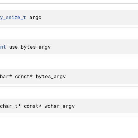
y_ssize_t
argc
nt
use_bytes_argv
har* const* bytes_argv
char_t* const* wchar_argv