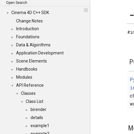
Open Search
_
Cinema 4D C++ SDK
▼
Change Notes
Introduction
►
#i
Foundations
►
Data & Algorithms
►
Application Development
►
P
Scene Elements
►
Handbooks
►
Modules
►
P
API Reference
▼
i
Classes
▼
c
Class List
▼
w
birender
►
details
►
example1
M
►
example2