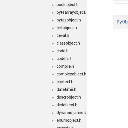
boolobject.h
►
bytearrayobject.h
►
bytesobject.h
PyOb
►
cellobject.h
►
ceval.h
►
classobject.h
►
code.h
►
codecs.h
►
compile.h
►
complexobject.h
►
context.h
►
datetime.h
►
descrobject.h
►
dictobject.h
►
dynamic_annotations.h
►
enumobject.h
►