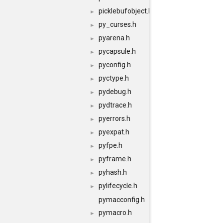
picklebufobject.h
►
py_curses.h
►
pyarena.h
►
pycapsule.h
►
pyconfig.h
►
pyctype.h
►
pydebug.h
►
pydtrace.h
►
pyerrors.h
►
pyexpat.h
►
pyfpe.h
►
pyframe.h
►
pyhash.h
►
pylifecycle.h
►
pymacconfig.h
pymacro.h
►