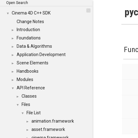
Open Search
pyc
Cinema 4D C++ SDK
▼
Change Notes
Introduction
►
Foundations
►
Data & Algorithms
►
Func
Application Development
►
Scene Elements
►
Handbooks
►
Modules
►
API Reference
▼
Classes
►
Files
▼
File List
▼
animation.framework
►
asset.framework
►
cinema.framework