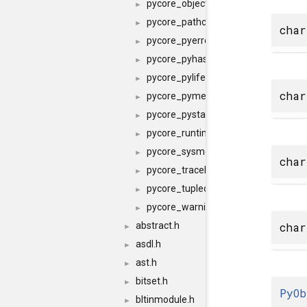
pycore_object.h
►
pycore_pathconfig.h
►
cha
pycore_pyerrors.h
►
pycore_pyhash.h
►
pycore_pylifecycle.h
►
char
pycore_pymem.h
►
pycore_pystate.h
►
pycore_runtime.h
►
pycore_sysmodule.h
►
cha
pycore_traceback.h
►
pycore_tupleobject.h
►
pycore_warnings.h
►
cha
abstract.h
►
asdl.h
►
ast.h
►
bitset.h
►
PyOb
bltinmodule.h
►