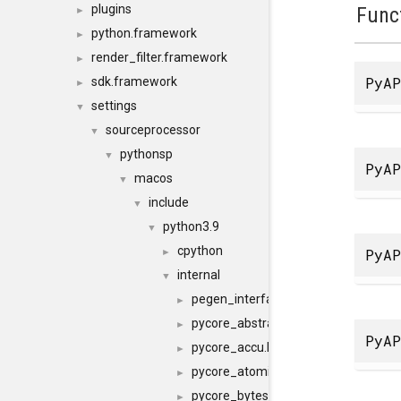
plugins
Func
►
python.framework
►
render_filter.framework
►
PyAP
sdk.framework
►
settings
▼
sourceprocessor
▼
pythonsp
▼
PyAP
macos
▼
include
▼
python3.9
▼
cpython
PyAP
►
internal
▼
pegen_interface.h
►
pycore_abstract.h
►
PyAP
pycore_accu.h
►
pycore_atomic.h
►
pycore_bytes_methods.h
►