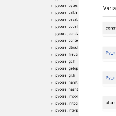
pycore_byteswap.h
►
Vari
pycore_call.h
►
pycore_ceval.h
►
pycore_code.h
con
►
pycore_condvar.h
pycore_context.h
►
pycore_dtoa.h
►
Py_s
pycore_fileutils.h
►
pycore_gc.h
►
pycore_getopt.h
►
pycore_gil.h
►
Py_s
pycore_hamt.h
►
pycore_hashtable.h
►
pycore_import.h
►
cha
pycore_initconfig.h
►
pycore_interp.h
►