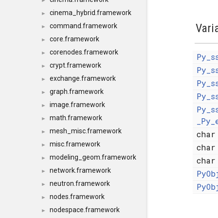
►
cinema_hybrid.framework
►
Vari
command.framework
►
core.framework
►
corenodes.framework
►
Py_s
crypt.framework
►
Py_s
exchange.framework
►
Py_s
graph.framework
►
Py_s
image.framework
►
Py_s
math.framework
►
_Py_
mesh_misc.framework
►
cha
misc.framework
►
cha
modeling_geom.framework
►
cha
network.framework
►
PyOb
neutron.framework
►
PyOb
nodes.framework
►
nodespace.framework
►