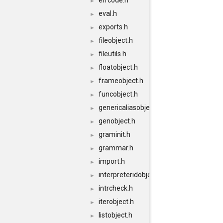
errcode.h
►
eval.h
►
exports.h
►
fileobject.h
►
fileutils.h
►
floatobject.h
►
frameobject.h
►
funcobject.h
►
genericaliasobject.h
►
genobject.h
►
graminit.h
►
grammar.h
►
import.h
►
interpreteridobject.h
►
intrcheck.h
►
iterobject.h
►
listobject.h
►