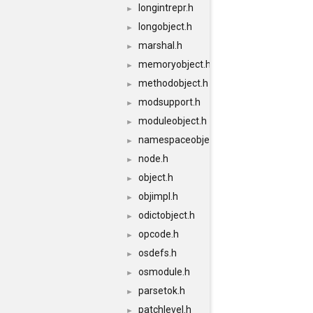
longintrepr.h
►
longobject.h
►
marshal.h
►
memoryobject.h
►
methodobject.h
►
modsupport.h
►
moduleobject.h
►
namespaceobject.h
►
node.h
►
object.h
►
objimpl.h
►
odictobject.h
►
opcode.h
►
osdefs.h
►
osmodule.h
►
parsetok.h
►
patchlevel.h
►