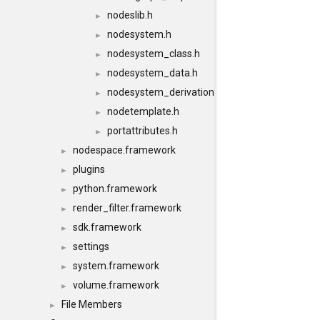
nodeslib.h
►
nodesystem.h
►
nodesystem_class.h
►
nodesystem_data.h
►
nodesystem_derivation.h
►
nodetemplate.h
►
portattributes.h
►
nodespace.framework
►
plugins
►
python.framework
►
render_filter.framework
►
sdk.framework
►
settings
►
system.framework
►
volume.framework
►
File Members
►