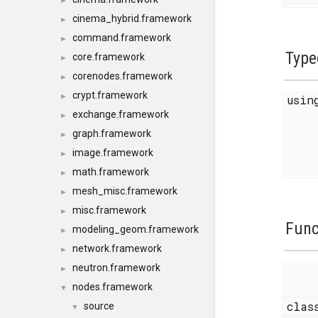
►
cinema_hybrid.framework
►
command.framework
►
Type
core.framework
►
corenodes.framework
►
crypt.framework
►
usi
exchange.framework
►
graph.framework
►
image.framework
►
math.framework
►
mesh_misc.framework
►
misc.framework
►
Func
modeling_geom.framework
►
network.framework
►
neutron.framework
►
nodes.framework
▼
clas
source
▼