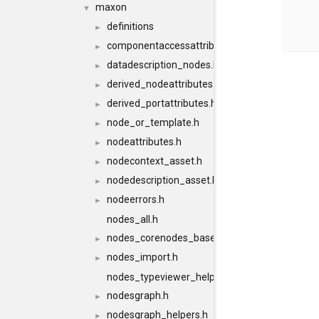
maxon
▼
definitions
►
componentaccessattributes.h
►
datadescription_nodes.h
►
derived_nodeattributes.h
►
derived_portattributes.h
►
node_or_template.h
►
nodeattributes.h
►
nodecontext_asset.h
►
nodedescription_asset.h
►
nodeerrors.h
►
nodes_all.h
nodes_corenodes_base.h
►
nodes_import.h
►
nodes_typeviewer_helper.h
nodesgraph.h
►
nodesgraph_helpers.h
►