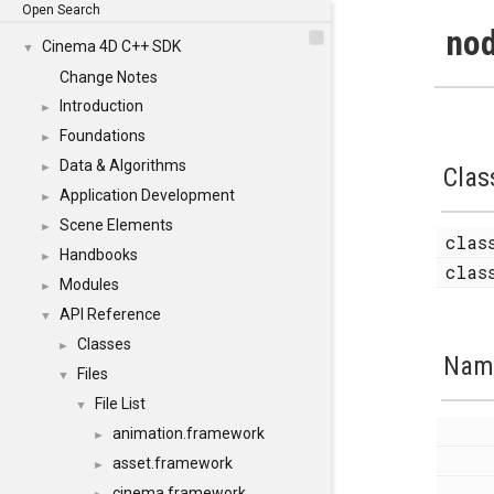
Open Search
nod
Cinema 4D C++ SDK
▼
Change Notes
Introduction
►
Foundations
►
Data & Algorithms
►
Clas
Application Development
►
Scene Elements
►
cla
Handbooks
►
cla
Modules
►
API Reference
▼
Classes
►
Nam
Files
▼
File List
▼
animation.framework
►
asset.framework
►
cinema.framework