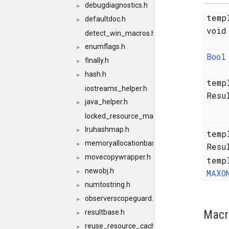
debugdiagnostics.h
►
temp
defaultdoc.h
►
voi
detect_win_macros.h
enumflags.h
►
Bool
finally.h
►
hash.h
►
temp
iostreams_helper.h
Resu
java_helper.h
►
locked_resource_map.h
lruhashmap.h
►
temp
memoryallocationbase.h
►
Resu
movecopywrapper.h
►
temp
newobj.h
MAXO
►
numtostring.h
►
observerscopeguard.h
►
Macr
resultbase.h
►
reuse_resource_cache.h
►