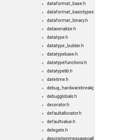
dataformat_base.h
►
dataformat_basictypes.h
►
dataformat_binary.h
►
dataserialize.h
►
datatype.h
►
datatype_builder.h
►
datatypebase.h
►
datatypefunctions.h
►
datatypelib.h
►
datetime.h
►
debug_hardwarebreakpoints.h
►
debugglobals.h
►
decorator.h
►
defaultallocator.h
►
defaultvalue.h
►
delegate.h
►
descriptionmessagecallback.h
►