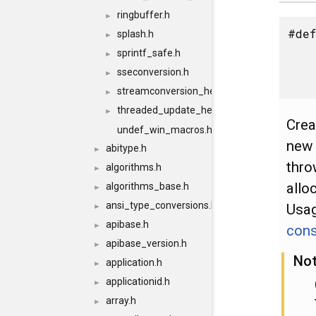
ringbuffer.h
►
#def
splash.h
►
sprintf_safe.h
►
sseconversion.h
►
streamconversion_helper.h
►
threaded_update_helper.h
►
Crea
undef_win_macros.h
new 
abitype.h
►
thro
algorithms.h
►
allo
algorithms_base.h
►
ansi_type_conversions.h
Usag
►
apibase.h
►
cons
apibase_version.h
►
No
application.h
►
applicationid.h
►
array.h
►