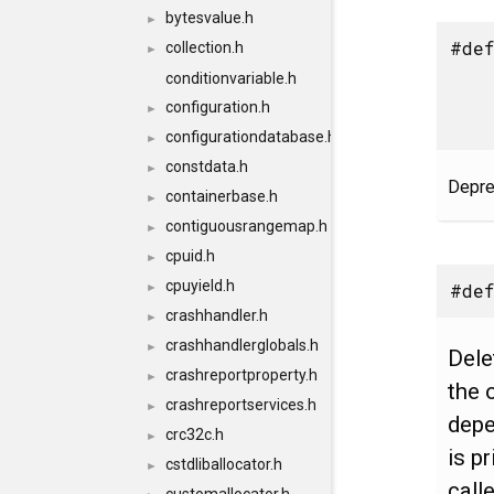
bytesvalue.h
►
#def
collection.h
►
conditionvariable.h
configuration.h
►
configurationdatabase.h
►
constdata.h
►
Depre
containerbase.h
►
contiguousrangemap.h
►
cpuid.h
►
cpuyield.h
#def
►
crashhandler.h
►
crashhandlerglobals.h
►
Dele
crashreportproperty.h
►
the 
crashreportservices.h
►
depe
crc32c.h
►
is p
cstdliballocator.h
►
call