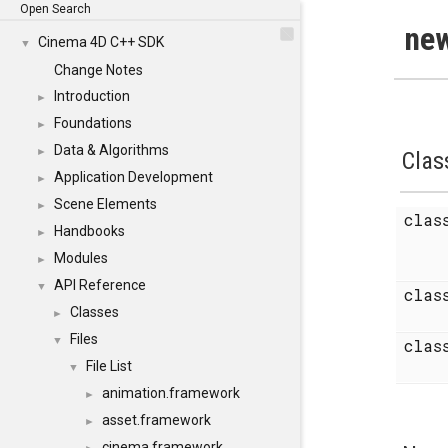
Open Search
new
Cinema 4D C++ SDK
▼
Change Notes
Introduction
►
Foundations
►
Data & Algorithms
►
Clas
Application Development
►
Scene Elements
►
cla
Handbooks
►
Modules
►
API Reference
▼
cla
Classes
►
Files
▼
cla
File List
▼
animation.framework
►
asset.framework
►
cinema.framework