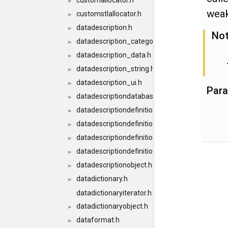
customallocator.h
►
weak
customstlallocator.h
►
datadescription.h
►
No
datadescription_category.h
►
datadescription_data.h
►
datadescription_string.h
►
datadescription_ui.h
►
Par
datadescriptiondatabase.h
►
datadescriptiondefinition.h
►
datadescriptiondefinition_conversion.h
►
datadescriptiondefinitiondatabase.h
►
datadescriptiondefinitiondatabaseimpl.h
►
datadescriptionobject.h
►
datadictionary.h
►
datadictionaryiterator.h
datadictionaryobject.h
►
dataformat.h
►