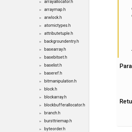
arrayallocator.h
►
arraymap.h
►
arwlock.h
►
atomictypes.h
►
attributetuple.h
►
backgroundentry.h
►
basearray.h
►
basebitset.h
►
Par
baselist.h
►
baseref.h
►
bitmanipulation.h
►
block.h
►
blockarray.h
►
Retu
blockbufferallocator.h
►
branch.h
►
bursttriemap.h
►
byteorder.h
►