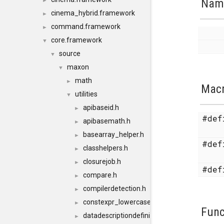
Nam
►
cinema_hybrid.framework
►
command.framework
►
core.framework
▼
source
▼
maxon
▼
math
►
Mac
utilities
▼
apibaseid.h
►
#de
apibasemath.h
►
basearray_helper.h
►
#de
classhelpers.h
►
closurejob.h
►
#de
compare.h
►
compilerdetection.h
►
constexpr_lowercase.h
►
Func
datadescriptiondefinition_include.h
►