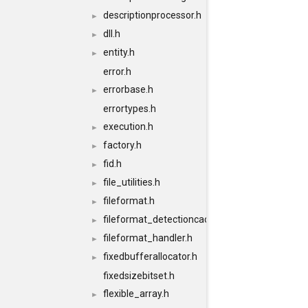
descriptionprocessor.h
►
dll.h
►
entity.h
►
error.h
errorbase.h
►
errortypes.h
execution.h
►
factory.h
►
fid.h
►
file_utilities.h
►
fileformat.h
►
fileformat_detectioncache.h
►
fileformat_handler.h
►
fixedbufferallocator.h
►
fixedsizebitset.h
flexible_array.h
►