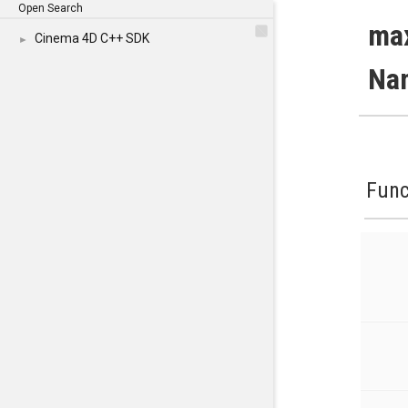
Open Search
max
Cinema 4D C++ SDK
►
Na
Func