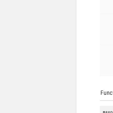
Func
maxo