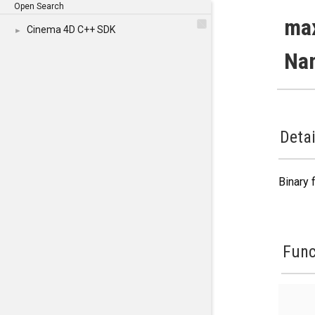
Open Search
ma
Cinema 4D C++ SDK
►
Na
Detai
Binary 
Func