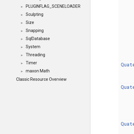
PLUGINFLAG_SCENELOADER
►
Sculpting
►
Size
►
Snapping
►
SqlDatabase
►
System
►
Threading
►
Timer
Quat
►
maxon Math
►
Classic Resource Overview
Quat
Quat