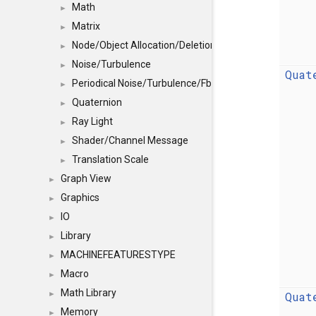
Math
►
Matrix
►
Node/Object Allocation/Deletion
►
Noise/Turbulence
►
Quat
Periodical Noise/Turbulence/Fbm
►
Quaternion
►
Ray Light
►
Shader/Channel Message
►
Translation Scale
►
Graph View
►
Graphics
►
IO
►
Library
►
MACHINEFEATURESTYPE
►
Macro
►
Math Library
Quat
►
Memory
►