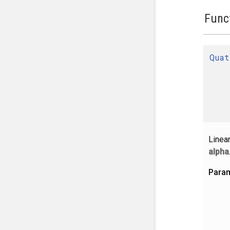
Func
Quat
Linea
alpha
Para