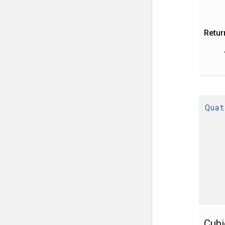
Retur
Quat
Cubi