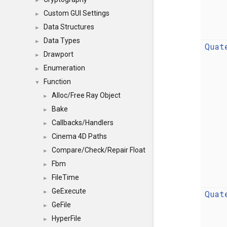
►
Custom GUI Settings
►
Data Structures
►
Data Types
►
Quat
Drawport
►
Enumeration
►
Function
▼
Alloc/Free Ray Object
►
Bake
►
Callbacks/Handlers
►
Cinema 4D Paths
►
Compare/Check/Repair Float
►
Fbm
►
FileTime
►
GeExecute
Quat
►
GeFile
►
HyperFile
►