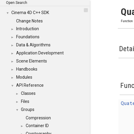
Open Search
Qua
Cinema 4D C++ SDK
▼
Change Notes
Function
Introduction
►
Foundations
►
Data & Algorithms
►
Detai
Application Development
►
Scene Elements
►
Handbooks
►
Modules
►
Func
API Reference
▼
Classes
►
Files
Quat
►
Groups
▼
Compression
Container ID
►
Cryptography