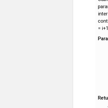
par
inte
cont
= i+
Par
Retu