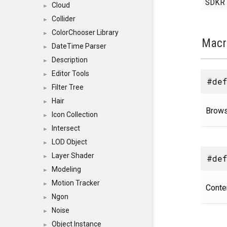
SDKR
Cloud
►
Collider
►
ColorChooser Library
►
Macr
DateTime Parser
►
Description
►
Editor Tools
►
#def
Filter Tree
►
Hair
►
Brows
Icon Collection
►
Intersect
►
LOD Object
►
Layer Shader
#def
►
Modeling
►
Motion Tracker
►
Conten
Ngon
►
Noise
►
Object Instance
►