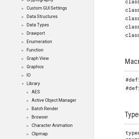
cla
►
Custom GUI Settings
cla
►
Data Structures
cla
►
Data Types
cla
►
Drawport
cla
►
Enumeration
►
Function
►
Graph View
►
Mac
Graphics
►
IO
►
#de
Library
▼
#de
AES
►
Active Object Manager
►
Batch Render
►
Type
Browser
►
Character Animation
►
typ
Clipmap
►