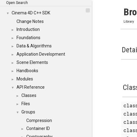
Open Search
Br
Cinema 4D C++ SDK
▼
Change Notes
Library
Introduction
►
Foundations
►
Data & Algorithms
►
Detai
Application Development
►
Scene Elements
►
Handbooks
►
Modules
►
Clas
API Reference
▼
Classes
►
Files
cla
►
Groups
cla
▼
Compression
cla
Container ID
cla
►
Cryptography