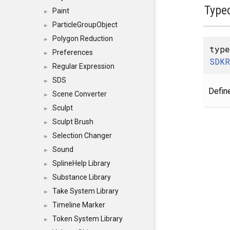
Type
Paint
►
ParticleGroupObject
►
Polygon Reduction
►
typ
Preferences
►
SDKR
Regular Expression
►
SDS
►
Defin
Scene Converter
►
Sculpt
►
Sculpt Brush
►
Selection Changer
►
Sound
►
SplineHelp Library
►
Substance Library
►
Take System Library
►
Timeline Marker
►
Token System Library
►