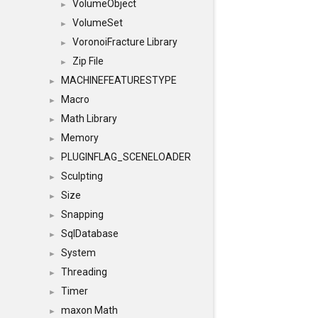
VolumeObject
►
VolumeSet
►
VoronoiFracture Library
►
Zip File
►
MACHINEFEATURESTYPE
►
Macro
►
Math Library
►
Memory
►
PLUGINFLAG_SCENELOADER
►
Sculpting
►
Size
►
Snapping
►
SqlDatabase
►
System
►
Threading
►
Timer
►
maxon Math
►