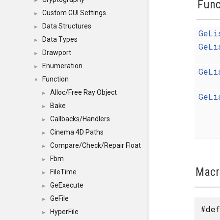
►
Func
Custom GUI Settings
►
Data Structures
►
GeLi
Data Types
►
GeLi
Drawport
►
Enumeration
►
GeLi
Function
▼
Alloc/Free Ray Object
►
GeLi
Bake
►
Callbacks/Handlers
►
Cinema 4D Paths
►
Compare/Check/Repair Float
►
Fbm
►
Macr
FileTime
►
GeExecute
►
GeFile
►
#def
HyperFile
►