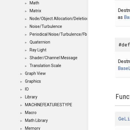
Math
►
Destr
Matrix
►
as
Ba
Node/Object Allocation/Deletion
►
Noise/Turbulence
►
Periodical Noise/Turbulence/Fbm
►
Quaternion
►
#de
Ray Light
►
Shader/Channel Message
►
Destr
Translation Scale
►
BaseL
Graph View
►
Graphics
►
IO
►
Func
Library
►
MACHINEFEATURESTYPE
►
Macro
►
GeLi
Math Library
►
Memory
►