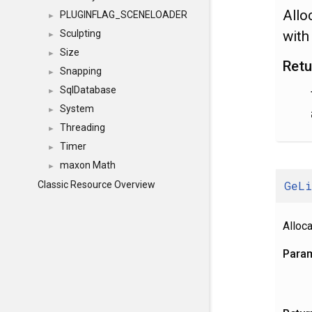
Allo
PLUGINFLAG_SCENELOADER
►
wit
Sculpting
►
Size
►
Retu
Snapping
►
SqlDatabase
►
System
►
Threading
►
Timer
►
maxon Math
►
GeLi
Classic Resource Overview
Alloc
Para