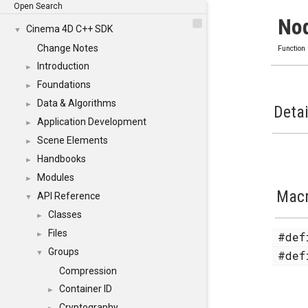
Open Search
Nod
Cinema 4D C++ SDK
▼
Change Notes
Function
Introduction
►
Foundations
►
Data & Algorithms
►
Detai
Application Development
►
Scene Elements
►
Handbooks
►
Modules
►
Mac
API Reference
▼
Classes
►
Files
#de
►
Groups
#de
▼
Compression
Container ID
►
Cryptography