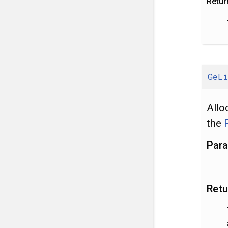
Retur
GeLi
Allo
the
Par
Retu