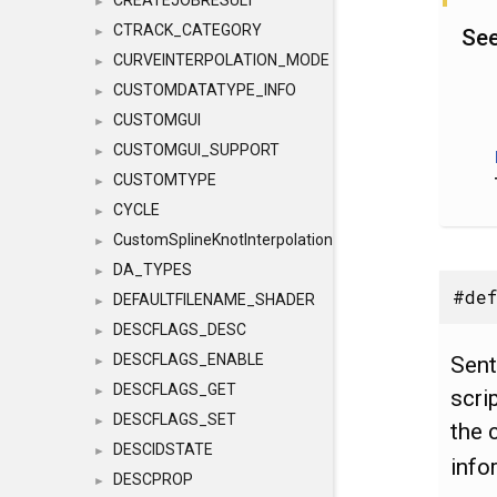
CREATEJOBRESULT
►
CTRACK_CATEGORY
See
►
CURVEINTERPOLATION_MODE
►
CUSTOMDATATYPE_INFO
►
CUSTOMGUI
►
CUSTOMGUI_SUPPORT
►
CUSTOMTYPE
►
CYCLE
►
CustomSplineKnotInterpolation
►
DA_TYPES
►
#def
DEFAULTFILENAME_SHADER
►
DESCFLAGS_DESC
►
DESCFLAGS_ENABLE
Sent
►
DESCFLAGS_GET
►
scri
DESCFLAGS_SET
►
the 
DESCIDSTATE
►
info
DESCPROP
►