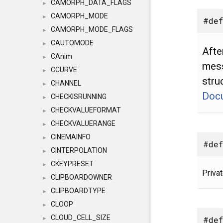
CAMORPH_DATA_FLAGS
►
CAMORPH_MODE
►
#def
CAMORPH_MODE_FLAGS
►
CAUTOMODE
►
Afte
CAnim
►
mess
CCURVE
►
stru
CHANNEL
►
Doc
CHECKISRUNNING
►
CHECKVALUEFORMAT
►
CHECKVALUERANGE
►
CINEMAINFO
►
#def
CINTERPOLATION
►
CKEYPRESET
►
Priva
CLIPBOARDOWNER
►
CLIPBOARDTYPE
►
CLOOP
►
CLOUD_CELL_SIZE
#def
►