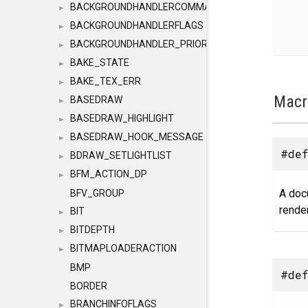
BACKGROUNDHANDLERCOMMAND
►
BACKGROUNDHANDLERFLAGS
►
BACKGROUNDHANDLER_PRIORITY
►
BAKE_STATE
►
BAKE_TEX_ERR
►
Macr
BASEDRAW
►
BASEDRAW_HIGHLIGHT
►
BASEDRAW_HOOK_MESSAGE
►
#def
BDRAW_SETLIGHTLIST
►
BFM_ACTION_DP
►
A doc
BFV_GROUP
rende
BIT
►
BITDEPTH
►
BITMAPLOADERACTION
►
BMP
#def
BORDER
BRANCHINFOFLAGS
►