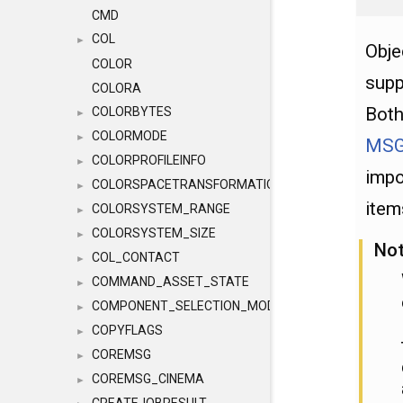
CMD
COL
►
Obje
COLOR
sup
COLORA
Bot
COLORBYTES
►
COLORMODE
►
MSG
COLORPROFILEINFO
►
impo
COLORSPACETRANSFORMATION
►
item
COLORSYSTEM_RANGE
►
COLORSYSTEM_SIZE
►
No
COL_CONTACT
►
COMMAND_ASSET_STATE
►
COMPONENT_SELECTION_MODES
►
COPYFLAGS
►
COREMSG
►
COREMSG_CINEMA
►