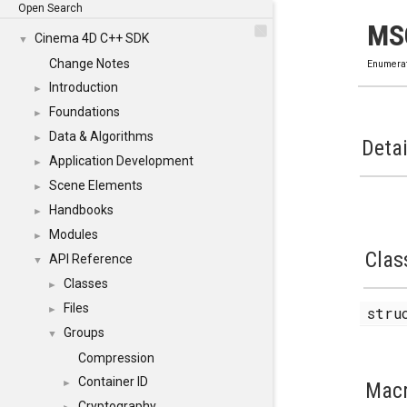
Open Search
MS
Cinema 4D C++ SDK
▼
Change Notes
Enumera
Introduction
►
Foundations
►
Data & Algorithms
►
Detai
Application Development
►
Scene Elements
►
Handbooks
►
Modules
►
Clas
API Reference
▼
Classes
►
Files
str
►
Groups
▼
Compression
Container ID
►
Mac
Cryptography