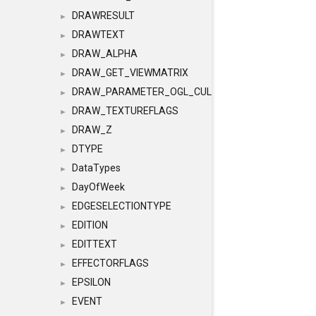
DRAWRESULT
►
DRAWTEXT
►
DRAW_ALPHA
►
DRAW_GET_VIEWMATRIX
►
DRAW_PARAMETER_OGL_CULLING
►
DRAW_TEXTUREFLAGS
►
DRAW_Z
►
DTYPE
►
DataTypes
►
DayOfWeek
►
EDGESELECTIONTYPE
►
EDITION
►
EDITTEXT
►
EFFECTORFLAGS
►
EPSILON
►
EVENT
►