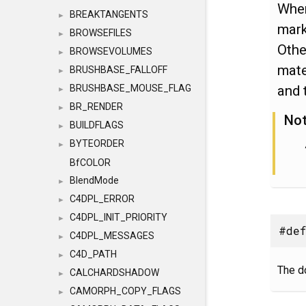
Wh
BREAKTANGENTS
►
mark
BROWSEFILES
►
Othe
BROWSEVOLUMES
►
mate
BRUSHBASE_FALLOFF
►
and 
BRUSHBASE_MOUSE_FLAG
►
BR_RENDER
►
No
BUILDFLAGS
►
BYTEORDER
►
BfCOLOR
BlendMode
►
C4DPL_ERROR
►
C4DPL_INIT_PRIORITY
►
#def
C4DPL_MESSAGES
►
C4D_PATH
►
The d
CALCHARDSHADOW
►
CAMORPH_COPY_FLAGS
►