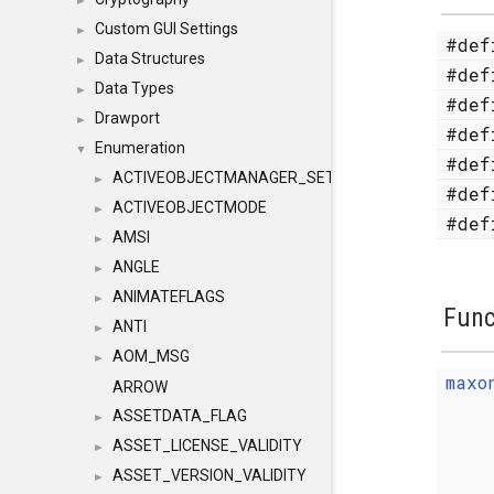
►
Custom GUI Settings
►
#de
Data Structures
►
#de
Data Types
►
#de
Drawport
►
#de
Enumeration
▼
#de
ACTIVEOBJECTMANAGER_SETOBJECTS
►
#de
ACTIVEOBJECTMODE
►
#de
AMSI
►
ANGLE
►
ANIMATEFLAGS
►
Func
ANTI
►
AOM_MSG
►
maxo
ARROW
ASSETDATA_FLAG
►
ASSET_LICENSE_VALIDITY
►
ASSET_VERSION_VALIDITY
►