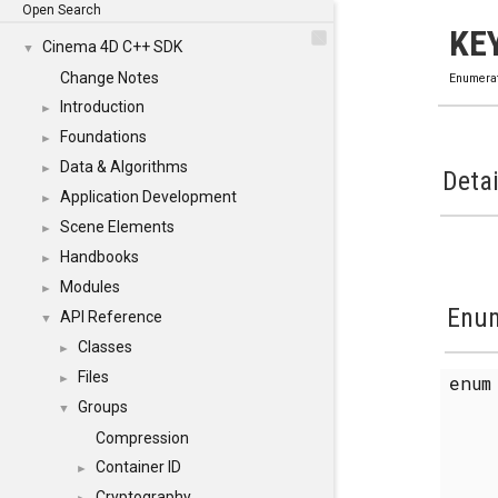
Open Search
KE
Cinema 4D C++ SDK
▼
Change Notes
Enumera
Introduction
►
Foundations
►
Data & Algorithms
►
Detai
Application Development
►
Scene Elements
►
Handbooks
►
Modules
►
Enum
API Reference
▼
Classes
►
Files
enu
►
Groups
▼
Compression
Container ID
►
Cryptography