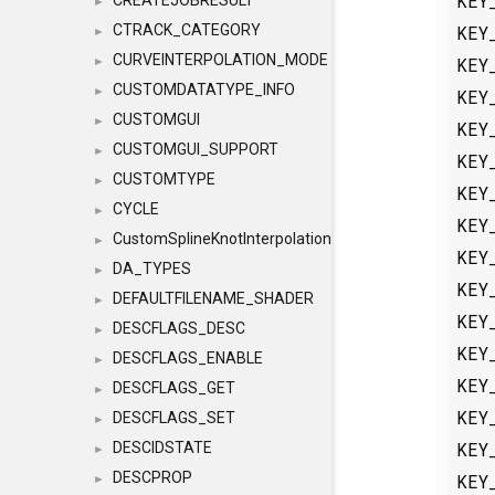
KEY
CREATEJOBRESULT
►
KEY
CTRACK_CATEGORY
►
CURVEINTERPOLATION_MODE
KEY
►
CUSTOMDATATYPE_INFO
►
KEY
CUSTOMGUI
►
KEY
CUSTOMGUI_SUPPORT
►
KEY
CUSTOMTYPE
►
KEY
CYCLE
►
KEY
CustomSplineKnotInterpolation
►
KEY
DA_TYPES
►
KEY
DEFAULTFILENAME_SHADER
►
KEY
DESCFLAGS_DESC
►
KEY
DESCFLAGS_ENABLE
►
KEY
DESCFLAGS_GET
►
KEY
DESCFLAGS_SET
►
KEY
DESCIDSTATE
►
DESCPROP
KEY
►