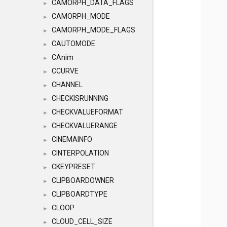
CAMORPH_DATA_FLAGS
►
CAMORPH_MODE
►
CAMORPH_MODE_FLAGS
►
CAUTOMODE
►
CAnim
►
CCURVE
►
CHANNEL
►
CHECKISRUNNING
►
CHECKVALUEFORMAT
►
CHECKVALUERANGE
►
CINEMAINFO
►
CINTERPOLATION
►
CKEYPRESET
►
CLIPBOARDOWNER
►
CLIPBOARDTYPE
►
CLOOP
►
CLOUD_CELL_SIZE
►