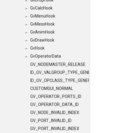
GvDropHook
►
GvCalcHook
►
GvMenuHook
►
GvMessHook
►
GvAnimHook
►
GvDrawHook
►
GvHook
►
GvOperatorData
►
GV_NODEMASTER_RELEASE
ID_GV_VALGROUP_TYPE_GENERAL
ID_GV_OPCLASS_TYPE_GENERAL
CUSTOMGUI_NORMAL
GV_OPERATOR_PORTS_ID
GV_OPERATOR_DATA_ID
GV_NODE_INVALID_INDEX
GV_PORT_INVALID_ID
GV_PORT_INVALID_INDEX