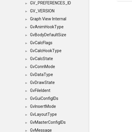
GV_PREFERENCES_ID
►
GV_VERSION
►
Graph View Internal
►
GvAnimHookType
►
GvBodyDefaultSize
►
GvCalcFlags
►
GvCalcHookType
►
GvCalcState
►
GvConnMode
►
GvDataType
►
GvDrawState
►
GvFileIdent
►
GvGuiConfigIDs
►
GvInsertMode
►
GvLayoutType
►
GvMasterConfigIDs
►
GvMessage
►