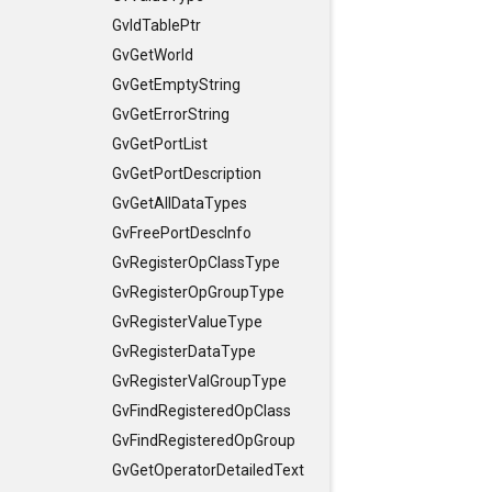
GvIdTablePtr
GvGetWorld
GvGetEmptyString
GvGetErrorString
GvGetPortList
GvGetPortDescription
GvGetAllDataTypes
GvFreePortDescInfo
GvRegisterOpClassType
GvRegisterOpGroupType
GvRegisterValueType
GvRegisterDataType
GvRegisterValGroupType
GvFindRegisteredOpClass
GvFindRegisteredOpGroup
GvGetOperatorDetailedText