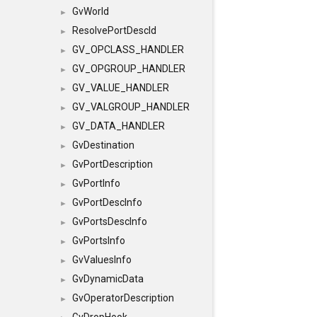
GvWorld
►
ResolvePortDescId
►
GV_OPCLASS_HANDLER
►
GV_OPGROUP_HANDLER
►
GV_VALUE_HANDLER
►
GV_VALGROUP_HANDLER
►
GV_DATA_HANDLER
►
GvDestination
►
GvPortDescription
►
GvPortInfo
►
GvPortDescInfo
►
GvPortsDescInfo
►
GvPortsInfo
►
GvValuesInfo
►
GvDynamicData
►
GvOperatorDescription
►