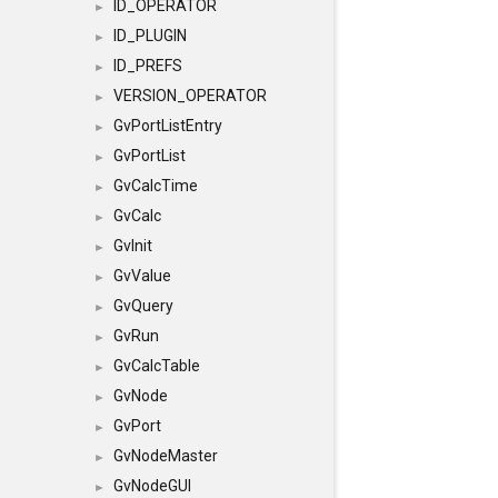
ID_OPERATOR
►
ID_PLUGIN
►
ID_PREFS
►
VERSION_OPERATOR
►
GvPortListEntry
►
GvPortList
►
GvCalcTime
►
GvCalc
►
GvInit
►
GvValue
►
GvQuery
►
GvRun
►
GvCalcTable
►
GvNode
►
GvPort
►
GvNodeMaster
►
GvNodeGUI
►