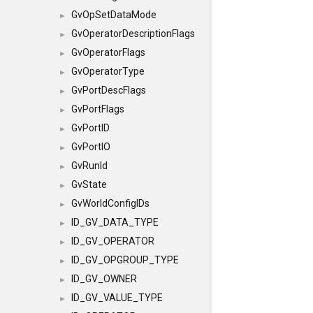
GvOpSetDataMode
►
GvOperatorDescriptionFlags
►
GvOperatorFlags
►
GvOperatorType
►
GvPortDescFlags
►
GvPortFlags
►
GvPortID
►
GvPortIO
►
GvRunId
►
GvState
►
GvWorldConfigIDs
►
ID_GV_DATA_TYPE
►
ID_GV_OPERATOR
►
ID_GV_OPGROUP_TYPE
►
ID_GV_OWNER
►
ID_GV_VALUE_TYPE
►