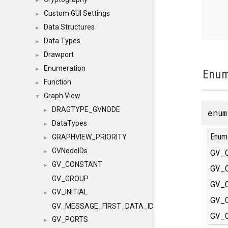
►
Custom GUI Settings
►
Data Structures
►
Data Types
►
Drawport
►
Enumeration
►
Enum
Function
►
Graph View
▼
DRAGTYPE_GVNODE
►
enu
DataTypes
►
Enum
GRAPHVIEW_PRIORITY
►
GVNodeIDs
GV_
►
GV_CONSTANT
►
GV_
GV_GROUP
GV_
GV_INITIAL
►
GV_
GV_MESSAGE_FIRST_DATA_ID
GV_
GV_PORTS
►