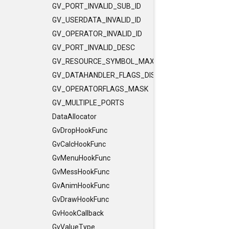
GV_PORT_INVALID_SUB_ID
GV_USERDATA_INVALID_ID
GV_OPERATOR_INVALID_ID
GV_PORT_INVALID_DESC
GV_RESOURCE_SYMBOL_MAX_LENGTH
GV_DATAHANDLER_FLAGS_DISCLEVEL
GV_OPERATORFLAGS_MASK
GV_MULTIPLE_PORTS
DataAllocator
GvDropHookFunc
GvCalcHookFunc
GvMenuHookFunc
GvMessHookFunc
GvAnimHookFunc
GvDrawHookFunc
GvHookCallback
GvValueType