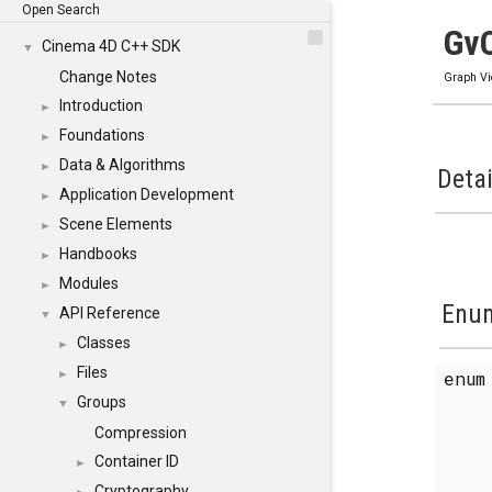
Open Search
GvC
Cinema 4D C++ SDK
▼
Change Notes
Graph V
Introduction
►
Foundations
►
Data & Algorithms
►
Detai
Application Development
►
Scene Elements
►
Handbooks
►
Modules
►
Enum
API Reference
▼
Classes
►
Files
enu
►
Groups
▼
Compression
Container ID
►
Cryptography