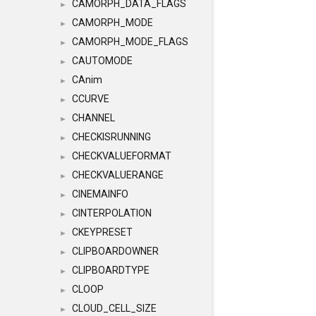
CAMORPH_DATA_FLAGS
►
CAMORPH_MODE
►
CAMORPH_MODE_FLAGS
►
CAUTOMODE
►
CAnim
►
CCURVE
►
CHANNEL
►
CHECKISRUNNING
►
CHECKVALUEFORMAT
►
CHECKVALUERANGE
►
CINEMAINFO
►
CINTERPOLATION
►
CKEYPRESET
►
CLIPBOARDOWNER
►
CLIPBOARDTYPE
►
CLOOP
►
CLOUD_CELL_SIZE
►