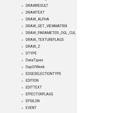
DRAWRESULT
►
DRAWTEXT
►
DRAW_ALPHA
►
DRAW_GET_VIEWMATRIX
►
DRAW_PARAMETER_OGL_CULLING
►
DRAW_TEXTUREFLAGS
►
DRAW_Z
►
DTYPE
►
DataTypes
►
DayOfWeek
►
EDGESELECTIONTYPE
►
EDITION
►
EDITTEXT
►
EFFECTORFLAGS
►
EPSILON
►
EVENT
►