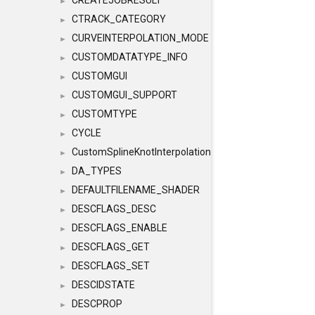
CREATEJOBRESULT
►
CTRACK_CATEGORY
►
CURVEINTERPOLATION_MODE
►
CUSTOMDATATYPE_INFO
►
CUSTOMGUI
►
CUSTOMGUI_SUPPORT
►
CUSTOMTYPE
►
CYCLE
►
CustomSplineKnotInterpolation
►
DA_TYPES
►
DEFAULTFILENAME_SHADER
►
DESCFLAGS_DESC
►
DESCFLAGS_ENABLE
►
DESCFLAGS_GET
►
DESCFLAGS_SET
►
DESCIDSTATE
►
DESCPROP
►