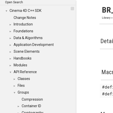
Open Search
BR
Cinema 4D C++ SDK
▼
Change Notes
Library
Introduction
►
Foundations
►
Data & Algorithms
►
Detai
Application Development
►
Scene Elements
►
Handbooks
►
Modules
►
Mac
API Reference
▼
Classes
►
Files
#de
►
Groups
#de
▼
Compression
Container ID
►
Cryptography