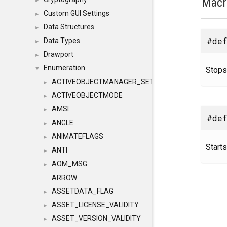
Macr
►
Custom GUI Settings
►
Data Structures
►
#def
Data Types
►
Drawport
►
Enumeration
Stops
▼
ACTIVEOBJECTMANAGER_SETOBJECTS
►
ACTIVEOBJECTMODE
►
AMSI
►
#de
ANGLE
►
ANIMATEFLAGS
►
Starts
ANTI
►
AOM_MSG
►
ARROW
ASSETDATA_FLAG
►
ASSET_LICENSE_VALIDITY
►
ASSET_VERSION_VALIDITY
►