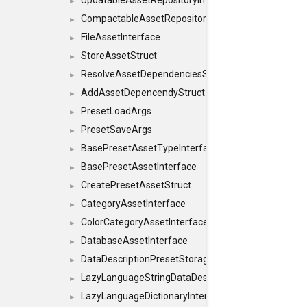
UpdatableAssetRepositoryInterface
►
CompactableAssetRepositoryInterface
►
FileAssetInterface
►
StoreAssetStruct
►
ResolveAssetDependenciesStruct
►
AddAssetDepencendyStruct
►
PresetLoadArgs
►
PresetSaveArgs
►
BasePresetAssetTypeInterface
►
BasePresetAssetInterface
►
CreatePresetAssetStruct
►
CategoryAssetInterface
►
ColorCategoryAssetInterface
►
DatabaseAssetInterface
►
DataDescriptionPresetStorageInterface
►
LazyLanguageStringDataDescriptionDefinitionInterf
►
LazyLanguageDictionaryInterface
►