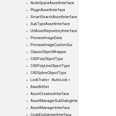
NodeSpaceAssetInterface
►
PluginAssetInterface
►
SmartSearchAssetInterface
►
SubTypeAssetInterface
►
UrlAssetRepositoryInterface
►
PreviewImageData
►
PreviewImageCustomGui
►
ClassicObjectWrapper
►
C4DPolyObjectType
►
C4DPolyLineObjectType
►
C4DSplineObjectType
►
LockTraits< ::AutoLock >
►
BaseBitSet
►
AssetCreationInterface
►
AssetManagerSubDialogInterface
►
AssetManagerInterface
►
CodeExchangerInterface
►