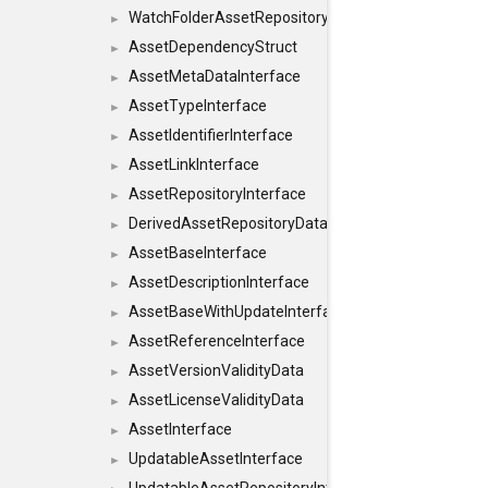
WatchFolderAssetRepositoryInterface
►
AssetDependencyStruct
►
AssetMetaDataInterface
►
AssetTypeInterface
►
AssetIdentifierInterface
►
AssetLinkInterface
►
AssetRepositoryInterface
►
DerivedAssetRepositoryDataInterface
►
AssetBaseInterface
►
AssetDescriptionInterface
►
AssetBaseWithUpdateInterface
►
AssetReferenceInterface
►
AssetVersionValidityData
►
AssetLicenseValidityData
►
AssetInterface
►
UpdatableAssetInterface
►