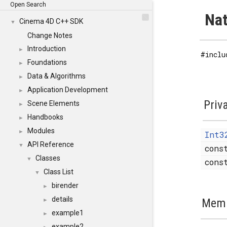
Open Search
Nat
Cinema 4D C++ SDK
▼
Change Notes
Introduction
►
#inclu
Foundations
►
Data & Algorithms
►
Application Development
►
Priv
Scene Elements
►
Handbooks
►
Modules
►
Int3
API Reference
▼
con
Classes
▼
con
Class List
▼
birender
►
details
Memb
►
example1
►
example2