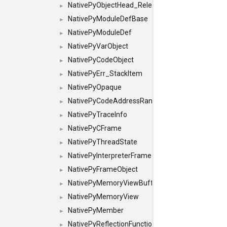
NativePyObjectHead_Release
►
NativePyModuleDefBase
►
NativePyModuleDef
►
NativePyVarObject
►
NativePyCodeObject
►
NativePyErr_StackItem
►
NativePyOpaque
►
NativePyCodeAddressRange
►
NativePyTraceInfo
►
NativePyCFrame
►
NativePyThreadState
►
NativePyInterpreterFrame
►
NativePyFrameObject
►
NativePyMemoryViewBuffer
►
NativePyMemoryView
►
NativePyMember
►
NativePyReflectionFunction
►