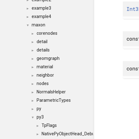
►
Int3
example3
►
example4
►
maxon
▼
corenodes
►
con
detail
►
details
►
geomgraph
►
material
con
►
neighbor
►
nodes
►
NormalsHelper
►
ParametricTypes
►
py
►
py3
▼
TpFlags
►
NativePyObjectHead_Debug
►