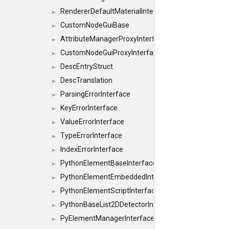
RendererDefaultMaterialInterface
►
CustomNodeGuiBase
►
AttributeManagerProxyInterface
►
CustomNodeGuiProxyInterface
►
DescEntryStruct
►
DescTranslation
►
ParsingErrorInterface
►
KeyErrorInterface
►
ValueErrorInterface
►
TypeErrorInterface
►
IndexErrorInterface
►
PythonElementBaseInterface
►
PythonElementEmbeddedInterface
►
PythonElementScriptInterface
►
PythonBaseList2DDetectorInterface
►
PyElementManagerInterface
►