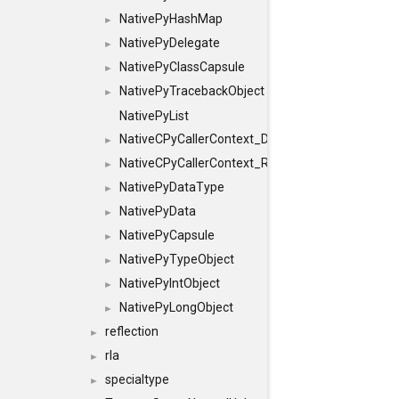
NativePyHashMap
►
NativePyDelegate
►
NativePyClassCapsule
►
NativePyTracebackObject
►
NativePyList
NativeCPyCallerContext_Debug
►
NativeCPyCallerContext_Release
►
NativePyDataType
►
NativePyData
►
NativePyCapsule
►
NativePyTypeObject
►
NativePyIntObject
►
NativePyLongObject
►
reflection
►
rla
►
specialtype
►