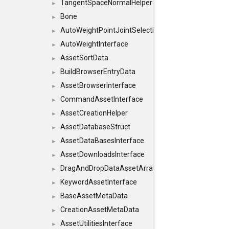
TangentSpaceNormalHelper
►
Bone
►
AutoWeightPointJointSelections
►
AutoWeightInterface
►
AssetSortData
►
BuildBrowserEntryData
►
AssetBrowserInterface
►
CommandAssetInterface
►
AssetCreationHelper
►
AssetDatabaseStruct
►
AssetDataBasesInterface
►
AssetDownloadsInterface
►
DragAndDropDataAssetArray
►
KeywordAssetInterface
►
BaseAssetMetaData
►
CreationAssetMetaData
►
AssetUtilitiesInterface
►