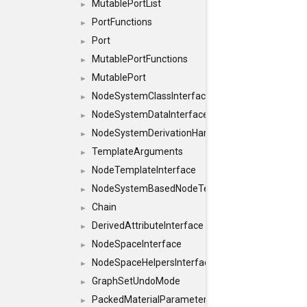
MutablePortList
►
PortFunctions
►
Port
►
MutablePortFunctions
►
MutablePort
►
NodeSystemClassInterface
►
NodeSystemDataInterface
►
NodeSystemDerivationHandlerInterface
►
TemplateArguments
►
NodeTemplateInterface
►
NodeSystemBasedNodeTemplateInterface
►
Chain
►
DerivedAttributeInterface
►
NodeSpaceInterface
►
NodeSpaceHelpersInterface
►
GraphSetUndoMode
►
PackedMaterialParameter
►