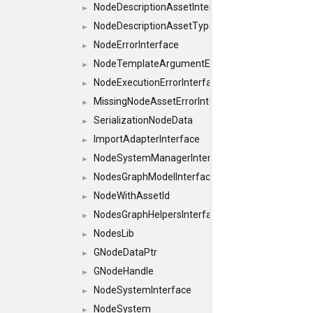
NodeDescriptionAssetInterface
►
NodeDescriptionAssetTypeInterface
►
NodeErrorInterface
►
NodeTemplateArgumentErrorInterface
►
NodeExecutionErrorInterface
►
MissingNodeAssetErrorInterface
►
SerializationNodeData
►
ImportAdapterInterface
►
NodeSystemManagerInterface
►
NodesGraphModelInterface
►
NodeWithAssetId
►
NodesGraphHelpersInterface
►
NodesLib
►
GNodeDataPtr
►
GNodeHandle
►
NodeSystemInterface
►
NodeSystem
►