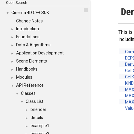
Open Search
Der
Cinema 4D C++ SDK
▼
Change Notes
Introduction
►
This is
Foundations
►
includi
Data & Algorithms
►
Comp
Application Development
►
DEP
Scene Elements
►
Deri
Handbooks
►
Get
GetK
Modules
►
KIND
API Reference
▼
MAX
Classes
▼
MAX
Class List
MAX
▼
Valu
birender
►
details
►
example1
►
example2