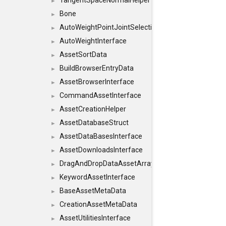
TangentSpaceNormalHelper
►
Bone
►
AutoWeightPointJointSelections
►
AutoWeightInterface
►
AssetSortData
►
BuildBrowserEntryData
►
AssetBrowserInterface
►
CommandAssetInterface
►
AssetCreationHelper
►
AssetDatabaseStruct
►
AssetDataBasesInterface
►
AssetDownloadsInterface
►
DragAndDropDataAssetArray
►
KeywordAssetInterface
►
BaseAssetMetaData
►
CreationAssetMetaData
►
AssetUtilitiesInterface
►