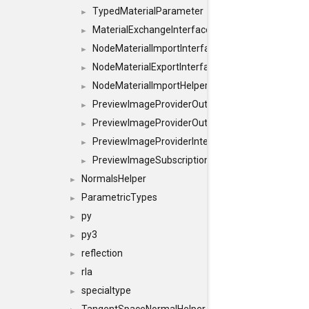
TypedMaterialParameter
►
MaterialExchangeInterface
►
NodeMaterialImportInterface
►
NodeMaterialExportInterface
►
NodeMaterialImportHelperInterface
►
PreviewImageProviderOutputImage
►
PreviewImageProviderOutput
►
PreviewImageProviderInterface
►
PreviewImageSubscriptionInterface
►
NormalsHelper
►
ParametricTypes
►
py
►
py3
►
reflection
►
rla
►
specialtype
►