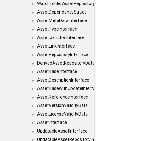
WatchFolderAssetRepositoryInterface
►
AssetDependencyStruct
►
AssetMetaDataInterface
►
AssetTypeInterface
►
AssetIdentifierInterface
►
AssetLinkInterface
►
AssetRepositoryInterface
►
DerivedAssetRepositoryDataInterface
►
AssetBaseInterface
►
AssetDescriptionInterface
►
AssetBaseWithUpdateInterface
►
AssetReferenceInterface
►
AssetVersionValidityData
►
AssetLicenseValidityData
►
AssetInterface
►
UpdatableAssetInterface
►
UpdatableAssetRepositoryInterface
►