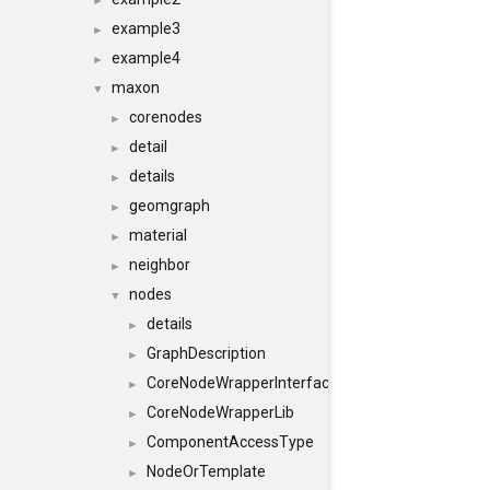
►
example3
►
example4
►
maxon
▼
corenodes
►
detail
►
details
►
geomgraph
►
material
►
neighbor
►
nodes
▼
details
►
GraphDescription
►
CoreNodeWrapperInterface
►
CoreNodeWrapperLib
►
ComponentAccessType
►
NodeOrTemplate
►