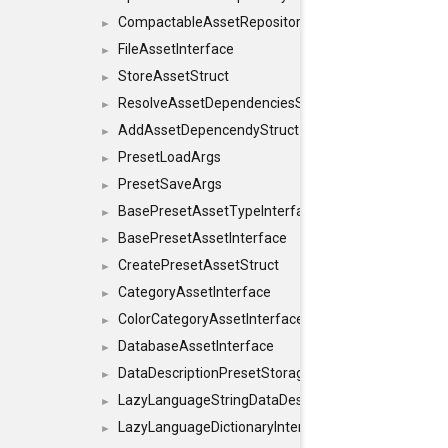
CompactableAssetRepositoryInterface
►
FileAssetInterface
►
StoreAssetStruct
►
ResolveAssetDependenciesStruct
►
AddAssetDepencendyStruct
►
PresetLoadArgs
►
PresetSaveArgs
►
BasePresetAssetTypeInterface
►
BasePresetAssetInterface
►
CreatePresetAssetStruct
►
CategoryAssetInterface
►
ColorCategoryAssetInterface
►
DatabaseAssetInterface
►
DataDescriptionPresetStorageInterface
►
LazyLanguageStringDataDescriptionDefinitionInterf
►
LazyLanguageDictionaryInterface
►