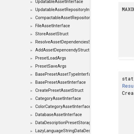
UpdatableAssetInterface
►
MAXO
UpdatableAssetRepositoryInterface
►
CompactableAssetRepositoryInterface
►
FileAssetInterface
►
StoreAssetStruct
►
ResolveAssetDependenciesStruct
►
AddAssetDepencendyStruct
►
PresetLoadArgs
►
PresetSaveArgs
►
BasePresetAssetTypeInterface
►
sta
BasePresetAssetInterface
►
Resu
CreatePresetAssetStruct
►
Crea
CategoryAssetInterface
►
ColorCategoryAssetInterface
►
DatabaseAssetInterface
►
DataDescriptionPresetStorageInterface
►
LazyLanguageStringDataDescriptionDefinitionInterf
►