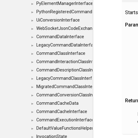
PyElementManagerInterface
►
PythonRegisteredCommandIdsInterface
Starts
►
UiConversionInterface
►
Para
WebSocketJsonCodeExchangerInterface
►
CommandDataInterface
►
LegacyCommandDataInterface
►
CommandClassInterface
►
CommandInteractionClassInterface
►
CommandDescriptionClassInterface
►
LegacyCommandClassInterface
►
MigratedCommandClassInterface
►
CommandConversionClassInterface
►
Retur
CommandCacheData
►
CommandCacheInterface
►
CommandExecutionInterface
►
DefaultValueFunctionsHelper< const Result< C
►
InvocationState
►