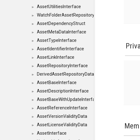
AssetUtilitiesInterface
►
WatchFolderAssetRepositoryInterface
►
AssetDependencyStruct
►
AssetMetaDataInterface
►
AssetTypeInterface
►
Priv
AssetIdentifierInterface
►
AssetLinkInterface
►
AssetRepositoryInterface
►
DerivedAssetRepositoryDataInterface
►
AssetBaseInterface
►
AssetDescriptionInterface
►
AssetBaseWithUpdateInterface
►
AssetReferenceInterface
►
AssetVersionValidityData
►
Memb
AssetLicenseValidityData
►
AssetInterface
►