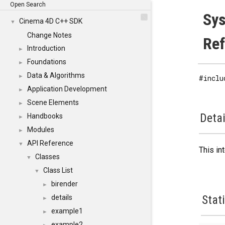
Open Search
Sys
Cinema 4D C++ SDK
▼
Change Notes
Re
Introduction
►
Foundations
►
Data & Algorithms
►
#inclu
Application Development
►
Scene Elements
►
Detai
Handbooks
►
Modules
►
API Reference
▼
This in
Classes
▼
Class List
▼
birender
►
Stat
details
►
example1
►
example2