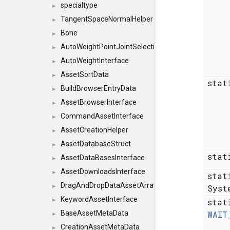
specialtype
►
TangentSpaceNormalHelper
►
Bone
►
AutoWeightPointJointSelections
►
AutoWeightInterface
►
AssetSortData
►
sta
BuildBrowserEntryData
►
AssetBrowserInterface
►
CommandAssetInterface
►
AssetCreationHelper
►
AssetDatabaseStruct
►
sta
AssetDataBasesInterface
►
AssetDownloadsInterface
►
sta
DragAndDropDataAssetArray
Syst
►
KeywordAssetInterface
sta
►
WAIT
BaseAssetMetaData
►
CreationAssetMetaData
►