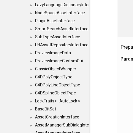
LazyLanguageDictionaryInterface
►
NodeSpaceAssetInterface
►
PluginAssetInterface
►
SmartSearchAssetInterface
►
SubTypeAssetInterface
►
UrlAssetRepositoryInterface
►
Prepa
PreviewImageData
►
Para
PreviewImageCustomGui
►
ClassicObjectWrapper
►
C4DPolyObjectType
►
C4DPolyLineObjectType
►
C4DSplineObjectType
►
LockTraits< ::AutoLock >
►
BaseBitSet
►
AssetCreationInterface
►
AssetManagerSubDialogInterface
►