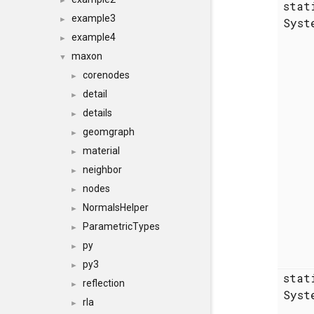
►
sta
example3
►
Syst
example4
►
maxon
▼
corenodes
►
detail
►
details
►
geomgraph
►
material
►
neighbor
►
nodes
►
NormalsHelper
►
ParametricTypes
►
py
►
py3
►
sta
reflection
►
Syst
rla
►