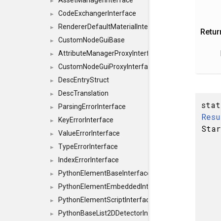
AssetManagerInterface
►
CodeExchangerInterface
►
RendererDefaultMaterialInterface
►
Retur
CustomNodeGuiBase
►
AttributeManagerProxyInterface
►
CustomNodeGuiProxyInterface
►
DescEntryStruct
►
DescTranslation
►
sta
ParsingErrorInterface
►
Resu
KeyErrorInterface
►
Star
ValueErrorInterface
►
TypeErrorInterface
►
IndexErrorInterface
►
PythonElementBaseInterface
►
PythonElementEmbeddedInterface
►
PythonElementScriptInterface
►
PythonBaseList2DDetectorInterface
►