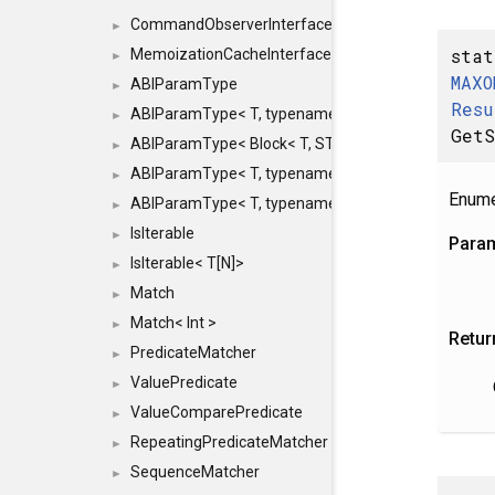
CommandObserverInterface
►
stat
MemoizationCacheInterface
►
MAXO
ABIParamType
►
Resu
ABIParamType< T, typename std::enable_if< STD_
►
GetS
ABIParamType< Block< T, STRIDED, MOVE > >
►
ABIParamType< T, typename std::enable_if< STD_I
►
Enume
ABIParamType< T, typename std::enable_if< STD_I
►
IsIterable
►
Para
IsIterable< T[N]>
►
Match
►
Match< Int >
►
Retur
PredicateMatcher
►
ValuePredicate
►
ValueComparePredicate
►
RepeatingPredicateMatcher
►
SequenceMatcher
►