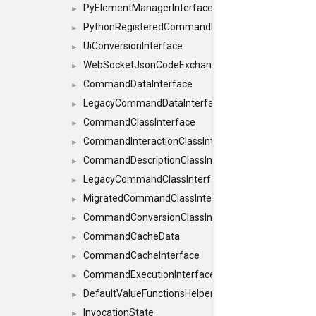
PyElementManagerInterface
►
PythonRegisteredCommandIdsInterface
►
UiConversionInterface
►
WebSocketJsonCodeExchangerInterface
►
CommandDataInterface
►
LegacyCommandDataInterface
►
CommandClassInterface
►
CommandInteractionClassInterface
►
CommandDescriptionClassInterface
►
LegacyCommandClassInterface
►
MigratedCommandClassInterface
►
CommandConversionClassInterface
►
CommandCacheData
►
CommandCacheInterface
►
CommandExecutionInterface
►
DefaultValueFunctionsHelper< const Result< C
►
InvocationState
►