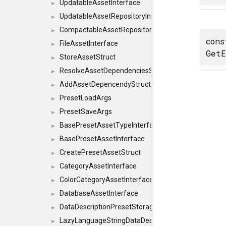
UpdatableAssetInterface
►
UpdatableAssetRepositoryInterface
►
CompactableAssetRepositoryInterface
►
con
FileAssetInterface
►
GetE
StoreAssetStruct
►
ResolveAssetDependenciesStruct
►
AddAssetDepencendyStruct
►
PresetLoadArgs
►
PresetSaveArgs
►
BasePresetAssetTypeInterface
►
BasePresetAssetInterface
►
CreatePresetAssetStruct
►
CategoryAssetInterface
►
ColorCategoryAssetInterface
►
DatabaseAssetInterface
►
DataDescriptionPresetStorageInterface
►
LazyLanguageStringDataDescriptionDefinitionInterf
►