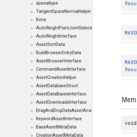
Resu
specialtype
►
TangentSpaceNormalHelper
►
Bone
►
AutoWeightPointJointSelections
►
MAXO
AutoWeightInterface
►
AssetSortData
►
BuildBrowserEntryData
►
AssetBrowserInterface
MAXO
►
Resu
CommandAssetInterface
►
AssetCreationHelper
►
AssetDatabaseStruct
►
AssetDataBasesInterface
►
Memb
AssetDownloadsInterface
►
DragAndDropDataAssetArray
►
KeywordAssetInterface
►
void
BaseAssetMetaData
►
CreationAssetMetaData
►