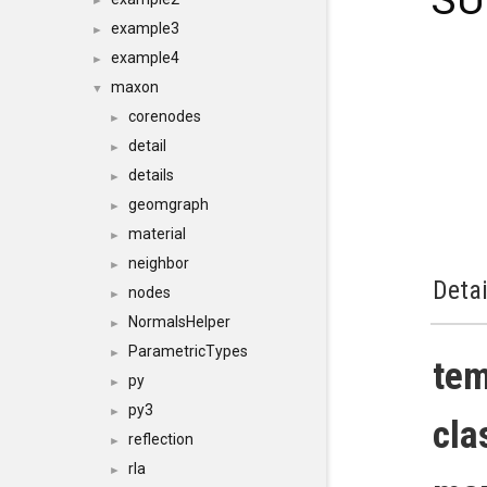
SU
►
example3
►
example4
►
maxon
▼
corenodes
►
detail
►
details
►
geomgraph
►
material
►
neighbor
►
Detai
nodes
►
NormalsHelper
►
ParametricTypes
►
te
py
►
py3
►
cla
reflection
►
rla
►