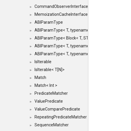
CommandObserverInterface
►
MemoizationCacheInterface
►
ABIParamType
►
ABIParamType< T, typename std::enable_if< STD_
►
ABIParamType< Block< T, STRIDED, MOVE > >
►
ABIParamType< T, typename std::enable_if< STD_I
►
ABIParamType< T, typename std::enable_if< STD_I
►
IsIterable
►
IsIterable< T[N]>
►
Match
►
Match< Int >
►
PredicateMatcher
►
ValuePredicate
►
ValueComparePredicate
►
RepeatingPredicateMatcher
►
SequenceMatcher
►