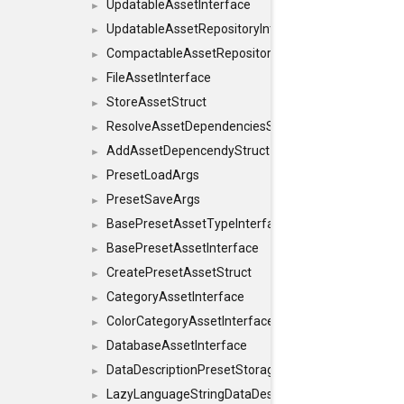
UpdatableAssetInterface
►
UpdatableAssetRepositoryInterface
►
CompactableAssetRepositoryInterface
►
FileAssetInterface
►
StoreAssetStruct
►
ResolveAssetDependenciesStruct
►
AddAssetDepencendyStruct
►
PresetLoadArgs
►
PresetSaveArgs
►
BasePresetAssetTypeInterface
►
BasePresetAssetInterface
►
CreatePresetAssetStruct
►
CategoryAssetInterface
►
ColorCategoryAssetInterface
►
DatabaseAssetInterface
►
DataDescriptionPresetStorageInterface
►
LazyLanguageStringDataDescriptionDefinitionInterf
►