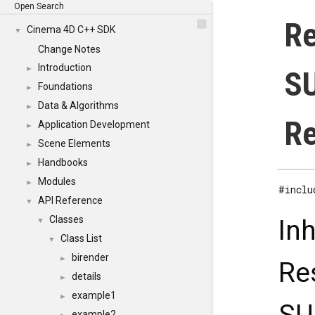
Open Search
Re
Cinema 4D C++ SDK
▼
Change Notes
Introduction
►
SU
Foundations
►
Data & Algorithms
►
Re
Application Development
►
Scene Elements
►
Handbooks
►
Modules
►
#inclu
API Reference
▼
Classes
In
▼
Class List
▼
birender
►
Re
details
►
example1
►
example2