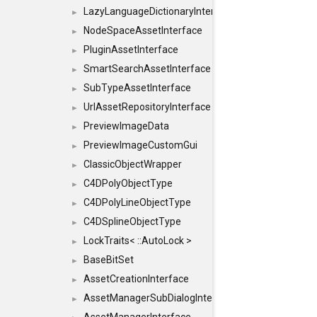
LazyLanguageDictionaryInterface
►
NodeSpaceAssetInterface
►
PluginAssetInterface
►
SmartSearchAssetInterface
►
SubTypeAssetInterface
►
UrlAssetRepositoryInterface
►
PreviewImageData
►
PreviewImageCustomGui
►
ClassicObjectWrapper
►
C4DPolyObjectType
►
C4DPolyLineObjectType
►
C4DSplineObjectType
►
LockTraits< ::AutoLock >
►
BaseBitSet
►
AssetCreationInterface
►
AssetManagerSubDialogInterface
►