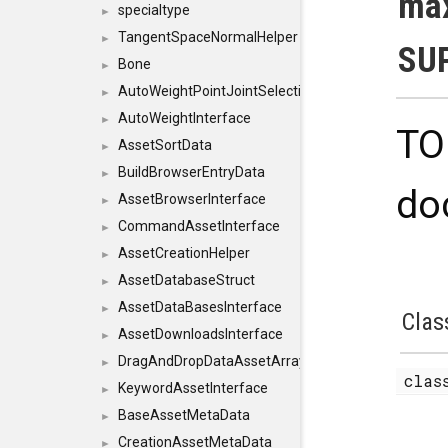
max
specialtype
►
TangentSpaceNormalHelper
►
SU
Bone
►
AutoWeightPointJointSelections
►
AutoWeightInterface
►
TO
AssetSortData
►
BuildBrowserEntryData
►
do
AssetBrowserInterface
►
CommandAssetInterface
►
AssetCreationHelper
►
AssetDatabaseStruct
►
AssetDataBasesInterface
►
Clas
AssetDownloadsInterface
►
DragAndDropDataAssetArray
►
cla
KeywordAssetInterface
►
BaseAssetMetaData
►
CreationAssetMetaData
►