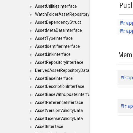
Publ
AssetUtilitiesInterface
►
WatchFolderAssetRepositoryInterface
►
Wrap
AssetDependencyStruct
►
Wrap
AssetMetaDataInterface
►
AssetTypeInterface
►
AssetIdentifierInterface
►
Memb
AssetLinkInterface
►
AssetRepositoryInterface
►
DerivedAssetRepositoryDataInterface
►
Wra
AssetBaseInterface
►
AssetDescriptionInterface
►
AssetBaseWithUpdateInterface
►
AssetReferenceInterface
►
Wra
AssetVersionValidityData
►
AssetLicenseValidityData
►
AssetInterface
►