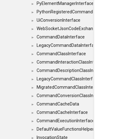
PyElementManagerInterface
►
PythonRegisteredCommandIdsInterface
►
UiConversionInterface
►
WebSocketJsonCodeExchangerInterface
►
CommandDataInterface
►
LegacyCommandDataInterface
►
CommandClassInterface
►
CommandInteractionClassInterface
►
CommandDescriptionClassInterface
►
LegacyCommandClassInterface
►
MigratedCommandClassInterface
►
CommandConversionClassInterface
►
CommandCacheData
►
CommandCacheInterface
►
CommandExecutionInterface
►
DefaultValueFunctionsHelper< const Result< C
►
InvocationState
►