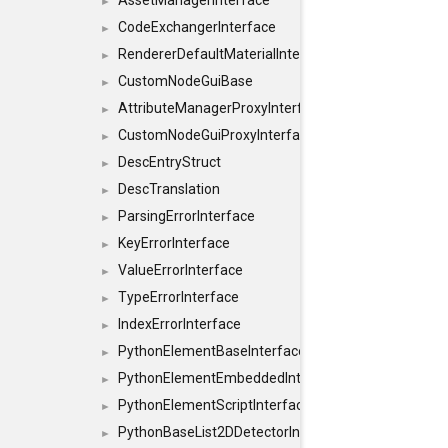
AssetManagerInterface
►
CodeExchangerInterface
►
RendererDefaultMaterialInterface
►
CustomNodeGuiBase
►
AttributeManagerProxyInterface
►
CustomNodeGuiProxyInterface
►
DescEntryStruct
►
DescTranslation
►
ParsingErrorInterface
►
KeyErrorInterface
►
ValueErrorInterface
►
TypeErrorInterface
►
IndexErrorInterface
►
PythonElementBaseInterface
►
PythonElementEmbeddedInterface
►
PythonElementScriptInterface
►
PythonBaseList2DDetectorInterface
►