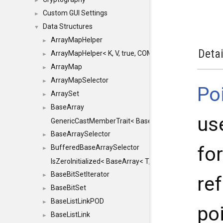
►
Custom GUI Settings
►
Data Structures
▼
ArrayMapHelper
►
Detai
ArrayMapHelper< K, V, true, COMPARE, ARRAY >
►
ArrayMap
►
ArrayMapSelector
►
Po
ArraySet
►
BaseArray
►
us
GenericCastMemberTrait< BaseArray< TO >, BaseArra
BaseArraySelector
►
fo
BufferedBaseArraySelector
►
IsZeroInitialized< BaseArray< T, MINCHUNKSIZE, ME
BaseBitSetIterator
►
re
BaseBitSet
►
BaseListLinkPOD
►
poi
BaseListLink
►