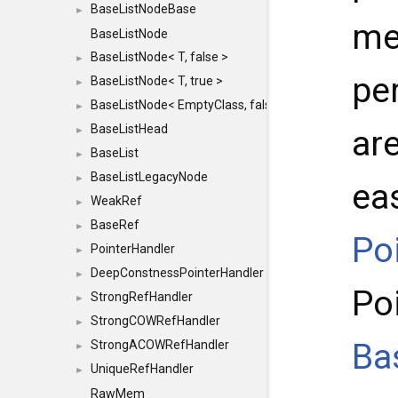
BaseListNodeBase
►
me
BaseListNode
BaseListNode< T, false >
►
pe
BaseListNode< T, true >
►
BaseListNode< EmptyClass, false >
►
BaseListHead
are
►
BaseList
►
BaseListLegacyNode
►
ea
WeakRef
►
BaseRef
►
Po
PointerHandler
►
DeepConstnessPointerHandler
►
Po
StrongRefHandler
►
StrongCOWRefHandler
►
Ba
StrongACOWRefHandler
►
UniqueRefHandler
►
RawMem