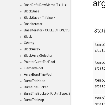
ar
BaseRef< RawMem< T >, H >
►
BlockBase
►
BlockBase< T, false >
►
BaseIterator
►
Stat
BaseIterator< COLLECTION, true >
►
Block
►
CArray
►
temp
BlockArray
stat
►
BlockArraySelector
►
temp
PointerBurstTriePool
►
stat
ElementPool
►
ArrayBurstTriePool
►
temp
BurstTrieNode
►
stat
BurstTrieBucket
►
BurstTrieBucket< K, UnitType, SIZE >
►
temp
BurstTrieMap
►
stat