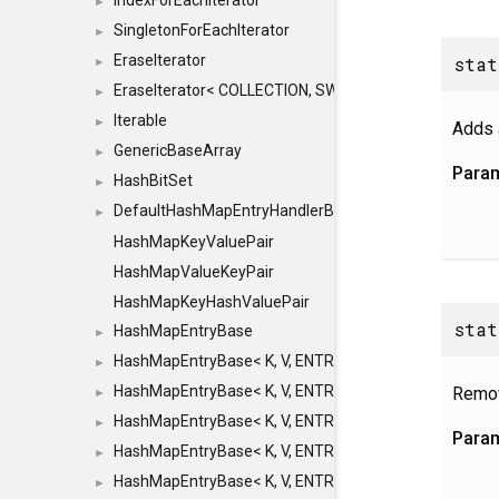
IndexForEachIterator
►
SingletonForEachIterator
►
EraseIterator
stat
►
EraseIterator< COLLECTION, SWAP_ERASE, false >
►
Iterable
►
Adds 
GenericBaseArray
►
Para
HashBitSet
►
DefaultHashMapEntryHandlerBase
►
HashMapKeyValuePair
HashMapValueKeyPair
HashMapKeyHashValuePair
stat
HashMapEntryBase
►
HashMapEntryBase< K, V, ENTRY_HANDLER, HASHM
►
HashMapEntryBase< K, V, ENTRY_HANDLER, HASHM
Remov
►
HashMapEntryBase< K, V, ENTRY_HANDLER, HASHMA
►
Para
HashMapEntryBase< K, V, ENTRY_HANDLER, HASHM
►
HashMapEntryBase< K, V, ENTRY_HANDLER, HASHM
►