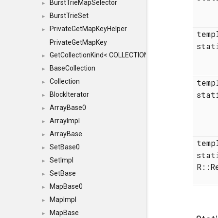
BurstTrieMapSelector
►
BurstTrieSet
►
PrivateGetMapKeyHelper
►
temp
PrivateGetMapKey
stat
GetCollectionKind< COLLECTION, typename SFINAEHelper
►
BaseCollection
►
temp
Collection
►
stat
BlockIterator
►
ArrayBase0
►
ArrayImpl
►
ArrayBase
►
temp
SetBase0
►
sta
SetImpl
►
R::R
SetBase
►
MapBase0
►
MapImpl
►
MapBase
►