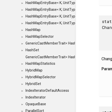
HashMapEntryBase< K, UnitType, ENTRY_HANDLER
►
HashMapEntryBase< K, UnitType, ENTRY_HANDLER
►
HashMapEntryBase< K, UnitType, ENTRY_HANDLER
►
stat
HashMapEntryBase< K, UnitType, ENTRY_HANDLER,
►
Cha
HashMap
►
HashMapSelector
►
GenericCastMemberTrait< HashMap< K_TO, V_TO >, 
►
HashSet
►
GenericCastMemberTrait< HashSet< TO >, HashSet< F
Change
HashMapStatistics
►
Para
HybridMap
►
HybridMapSelector
►
HybridSet
►
IndexIteratorDefaultAccess
►
IndexIterator
►
OpaqueBase
►
ParallelSort
►