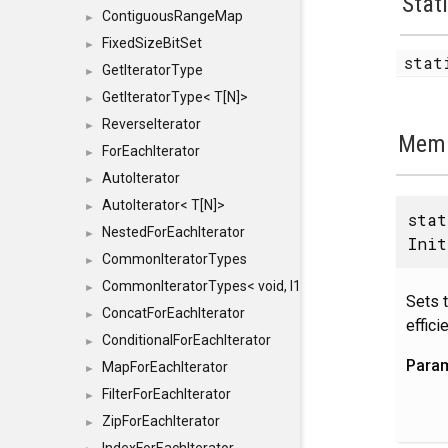
Stat
ContiguousRangeMap
►
FixedSizeBitSet
►
stat
GetIteratorType
►
GetIteratorType< T[N]>
►
ReverseIterator
►
Memb
ForEachIterator
►
AutoIterator
►
AutoIterator< T[N]>
►
stat
NestedForEachIterator
►
Init
CommonIteratorTypes
►
CommonIteratorTypes< void, I1, I2 >
►
Sets t
ConcatForEachIterator
►
effic
ConditionalForEachIterator
►
Para
MapForEachIterator
►
FilterForEachIterator
►
ZipForEachIterator
►