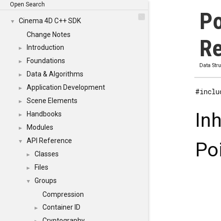
Open Search
Po
Cinema 4D C++ SDK
▼
Change Notes
Re
Introduction
►
Foundations
►
Data Str
Data & Algorithms
►
Application Development
►
#inclu
Scene Elements
►
In
Handbooks
►
Modules
►
API Reference
▼
Po
Classes
►
Files
►
Groups
▼
Compression
Container ID
►
Cryptography