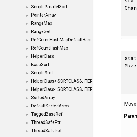
stat
SimpleParallelSort
Cha
►
PointerArray
►
RangeMap
►
RangeSet
►
RefCountHashMapDefaultHandler
►
RefCountHashMap
►
HelperClass
stat
►
Move
BaseSort
►
SimpleSort
►
HelperClass< SORTCLASS, ITERATOR, CONTENT, BAS
►
HelperClass< SORTCLASS, ITERATOR, CONTENT, B
►
SortedArray
►
Moves
DefaultSortedArray
►
TaggedBaseRef
►
Para
ThreadSafePtr
►
ThreadSafeRef
►