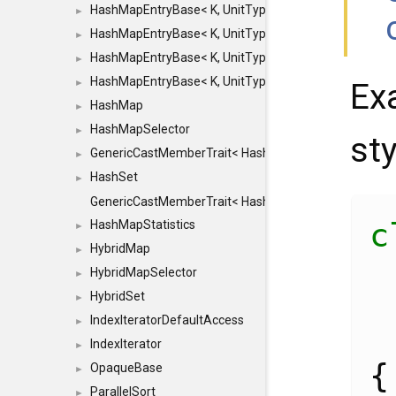
HashMapEntryBase< K, UnitType, ENTRY_HANDLER
►
HashMapEntryBase< K, UnitType, ENTRY_HANDLER
►
HashMapEntryBase< K, UnitType, ENTRY_HANDLER
►
HashMapEntryBase< K, UnitType, ENTRY_HANDLER,
►
Ex
HashMap
►
HashMapSelector
►
sty
GenericCastMemberTrait< HashMap< K_TO, V_TO >, 
►
HashSet
►
GenericCastMemberTrait< HashSet< TO >, HashSet< F
c
HashMapStatistics
►
HybridMap
►
HybridMapSelector
►
HybridSet
►
IndexIteratorDefaultAccess
►
IndexIterator
►
{
OpaqueBase
►
ParallelSort
►