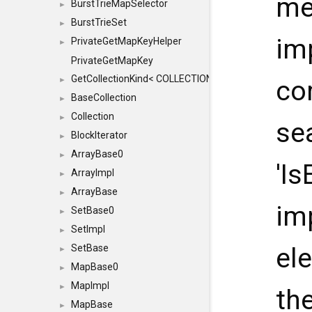
me
BurstTrieMapSelector
►
BurstTrieSet
►
im
PrivateGetMapKeyHelper
►
PrivateGetMapKey
GetCollectionKind< COLLECTION, typename SFINAEHelper
►
co
BaseCollection
►
Collection
►
se
BlockIterator
►
ArrayBase0
►
'Is
ArrayImpl
►
ArrayBase
►
im
SetBase0
►
SetImpl
►
SetBase
el
►
MapBase0
►
MapImpl
►
the
MapBase
►