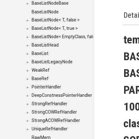
BaseListNodeBase
►
BaseListNode
Detai
BaseListNode< T, false >
►
BaseListNode< T, true >
►
te
BaseListNode< EmptyClass, false >
►
BaseListHead
►
BA
BaseList
►
BaseListLegacyNode
►
BA
WeakRef
►
BaseRef
►
PA
PointerHandler
►
DeepConstnessPointerHandler
►
10
StrongRefHandler
►
StrongCOWRefHandler
►
cla
StrongACOWRefHandler
►
UniqueRefHandler
►
RawMem