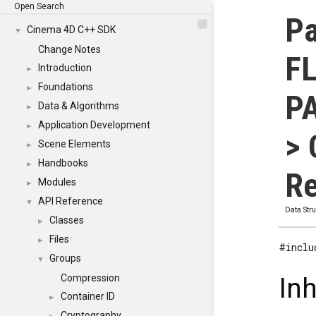
Open Search
Pa
Cinema 4D C++ SDK
▼
Change Notes
F
Introduction
►
Foundations
►
P
Data & Algorithms
►
Application Development
►
> 
Scene Elements
►
Handbooks
►
Re
Modules
►
API Reference
▼
Data Str
Classes
►
Files
►
#inclu
Groups
▼
Compression
In
Container ID
►
Cryptography