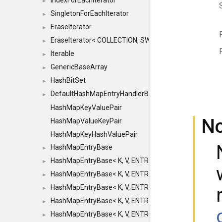
IndexForEachIterator
►
SingletonForEachIterator
►
EraseIterator
►
EraseIterator< COLLECTION, SWAP_ERASE, false >
►
Iterable
►
GenericBaseArray
►
HashBitSet
►
DefaultHashMapEntryHandlerBase
►
HashMapKeyValuePair
N
HashMapValueKeyPair
HashMapKeyHashValuePair
HashMapEntryBase
►
HashMapEntryBase< K, V, ENTRY_HANDLER, HASHM
►
HashMapEntryBase< K, V, ENTRY_HANDLER, HASHM
►
HashMapEntryBase< K, V, ENTRY_HANDLER, HASHMA
►
HashMapEntryBase< K, V, ENTRY_HANDLER, HASHM
►
HashMapEntryBase< K, V, ENTRY_HANDLER, HASHM
►