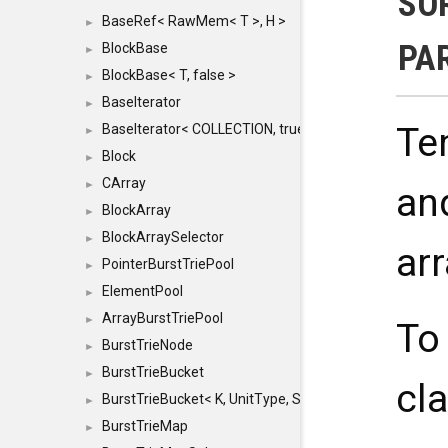
SO
BaseRef< RawMem< T >, H >
►
PA
BlockBase
►
BlockBase< T, false >
►
BaseIterator
►
Te
BaseIterator< COLLECTION, true >
►
Block
►
CArray
►
an
BlockArray
►
BlockArraySelector
►
ar
PointerBurstTriePool
►
ElementPool
►
ArrayBurstTriePool
►
To
BurstTrieNode
►
BurstTrieBucket
►
cl
BurstTrieBucket< K, UnitType, SIZE >
►
BurstTrieMap
►