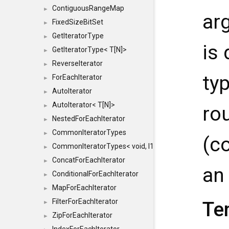
ContiguousRangeMap
►
ar
FixedSizeBitSet
►
GetIteratorType
►
is
GetIteratorType< T[N]>
►
ReverseIterator
►
ty
ForEachIterator
►
AutoIterator
►
AutoIterator< T[N]>
►
ro
NestedForEachIterator
►
CommonIteratorTypes
►
(c
CommonIteratorTypes< void, I1, I2 >
►
ConcatForEachIterator
►
an
ConditionalForEachIterator
►
MapForEachIterator
►
FilterForEachIterator
Te
►
ZipForEachIterator
►