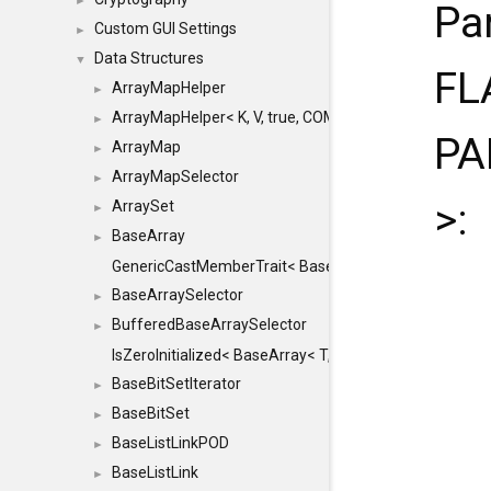
►
Pa
Custom GUI Settings
►
Data Structures
▼
FL
ArrayMapHelper
►
ArrayMapHelper< K, V, true, COMPARE, ARRAY >
►
PA
ArrayMap
►
ArrayMapSelector
►
>:
ArraySet
►
BaseArray
►
GenericCastMemberTrait< BaseArray< TO >, BaseArra
BaseArraySelector
►
BufferedBaseArraySelector
►
IsZeroInitialized< BaseArray< T, MINCHUNKSIZE, ME
BaseBitSetIterator
►
BaseBitSet
►
BaseListLinkPOD
►
BaseListLink
►