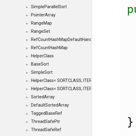
p
SimpleParallelSort
►
PointerArray
►
RangeMap
►
RangeSet
►
RefCountHashMapDefaultHandler
►
RefCountHashMap
►
HelperClass
►
BaseSort
►
SimpleSort
►
HelperClass< SORTCLASS, ITERATOR, CONTENT, BAS
►
HelperClass< SORTCLASS, ITERATOR, CONTENT, B
►
SortedArray
►
DefaultSortedArray
►
TaggedBaseRef
►
}
ThreadSafePtr
►
ThreadSafeRef
►