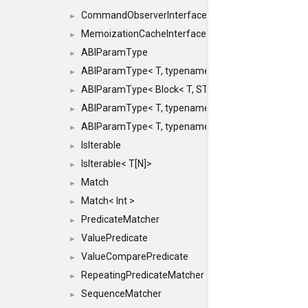
CommandObserverInterface
►
MemoizationCacheInterface
►
ABIParamType
►
ABIParamType< T, typename std::enable_if< STD_
►
ABIParamType< Block< T, STRIDED, MOVE > >
►
ABIParamType< T, typename std::enable_if< STD_I
►
ABIParamType< T, typename std::enable_if< STD_I
►
IsIterable
►
IsIterable< T[N]>
►
Match
►
Match< Int >
►
PredicateMatcher
►
ValuePredicate
►
ValueComparePredicate
►
RepeatingPredicateMatcher
►
SequenceMatcher
►