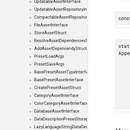
UpdatableAssetInterface
►
UpdatableAssetRepositoryInterface
►
CompactableAssetRepositoryInterface
con
►
FileAssetInterface
►
StoreAssetStruct
►
ResolveAssetDependenciesStruct
►
stat
AddAssetDepencendyStruct
►
Appe
PresetLoadArgs
►
PresetSaveArgs
►
BasePresetAssetTypeInterface
►
BasePresetAssetInterface
►
CreatePresetAssetStruct
►
CategoryAssetInterface
►
ColorCategoryAssetInterface
►
DatabaseAssetInterface
►
DataDescriptionPresetStorageInterface
►
LazyLanguageStringDataDescriptionDefinitionInterf
►