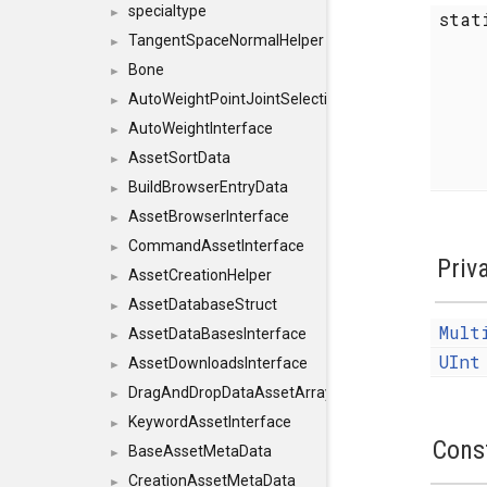
specialtype
►
stat
TangentSpaceNormalHelper
►
Bone
►
AutoWeightPointJointSelections
►
AutoWeightInterface
►
AssetSortData
►
BuildBrowserEntryData
►
AssetBrowserInterface
►
CommandAssetInterface
►
Priv
AssetCreationHelper
►
AssetDatabaseStruct
►
Mult
AssetDataBasesInterface
►
UInt
AssetDownloadsInterface
►
DragAndDropDataAssetArray
►
KeywordAssetInterface
►
Cons
BaseAssetMetaData
►
CreationAssetMetaData
►