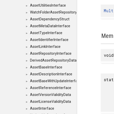
AssetUtilitiesInterface
►
Mult
WatchFolderAssetRepositoryInterface
►
AssetDependencyStruct
►
AssetMetaDataInterface
►
AssetTypeInterface
►
Memb
AssetIdentifierInterface
►
AssetLinkInterface
►
AssetRepositoryInterface
►
voi
DerivedAssetRepositoryDataInterface
►
AssetBaseInterface
►
AssetDescriptionInterface
►
stat
AssetBaseWithUpdateInterface
►
AssetReferenceInterface
►
AssetVersionValidityData
►
AssetLicenseValidityData
►
AssetInterface
►