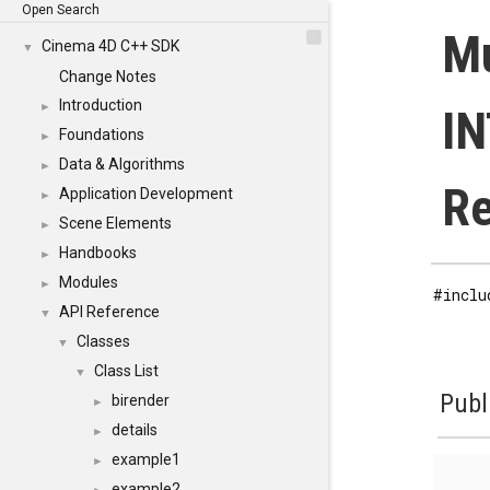
Open Search
Mu
Cinema 4D C++ SDK
▼
Change Notes
Introduction
►
IN
Foundations
►
Data & Algorithms
►
Re
Application Development
►
Scene Elements
►
Handbooks
►
Modules
►
#inclu
API Reference
▼
Classes
▼
Class List
▼
Publ
birender
►
details
►
example1
►
example2