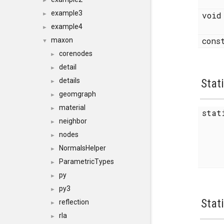
►
example3
voi
►
example4
►
con
maxon
▼
corenodes
►
detail
►
details
Stat
►
geomgraph
►
material
►
stat
neighbor
►
nodes
►
NormalsHelper
►
ParametricTypes
►
py
►
py3
►
Stat
reflection
►
rla
►