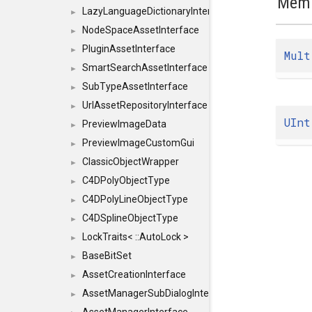
Memb
LazyLanguageDictionaryInterface
►
NodeSpaceAssetInterface
►
PluginAssetInterface
►
Mult
SmartSearchAssetInterface
►
SubTypeAssetInterface
►
UrlAssetRepositoryInterface
►
UInt
PreviewImageData
►
PreviewImageCustomGui
►
ClassicObjectWrapper
►
C4DPolyObjectType
►
C4DPolyLineObjectType
►
C4DSplineObjectType
►
LockTraits< ::AutoLock >
►
BaseBitSet
►
AssetCreationInterface
►
AssetManagerSubDialogInterface
►