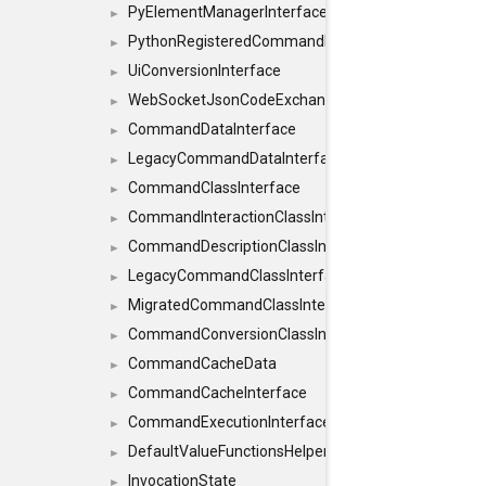
PyElementManagerInterface
►
PythonRegisteredCommandIdsInterface
►
UiConversionInterface
►
WebSocketJsonCodeExchangerInterface
►
CommandDataInterface
►
LegacyCommandDataInterface
►
CommandClassInterface
►
CommandInteractionClassInterface
►
CommandDescriptionClassInterface
►
LegacyCommandClassInterface
►
MigratedCommandClassInterface
►
CommandConversionClassInterface
►
CommandCacheData
►
CommandCacheInterface
►
CommandExecutionInterface
►
DefaultValueFunctionsHelper< const Result< C
►
InvocationState
►