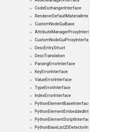
AssetManagerInterface
►
CodeExchangerInterface
►
RendererDefaultMaterialInterface
►
CustomNodeGuiBase
►
AttributeManagerProxyInterface
►
CustomNodeGuiProxyInterface
►
DescEntryStruct
►
DescTranslation
►
ParsingErrorInterface
►
KeyErrorInterface
►
ValueErrorInterface
►
TypeErrorInterface
►
IndexErrorInterface
►
PythonElementBaseInterface
►
PythonElementEmbeddedInterface
►
PythonElementScriptInterface
►
PythonBaseList2DDetectorInterface
►