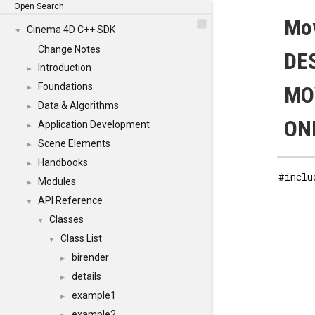
Open Search
Mo
Cinema 4D C++ SDK
▼
Change Notes
DE
Introduction
►
Foundations
MO
►
Data & Algorithms
►
ONE
Application Development
►
Scene Elements
►
Handbooks
►
#inclu
Modules
►
API Reference
▼
Classes
▼
Class List
▼
birender
►
details
►
example1
►
example2