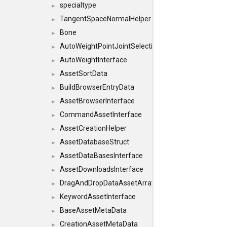
specialtype
►
TangentSpaceNormalHelper
►
Bone
►
AutoWeightPointJointSelections
►
AutoWeightInterface
►
AssetSortData
►
BuildBrowserEntryData
►
AssetBrowserInterface
►
CommandAssetInterface
►
AssetCreationHelper
►
AssetDatabaseStruct
►
AssetDataBasesInterface
►
AssetDownloadsInterface
►
DragAndDropDataAssetArray
►
KeywordAssetInterface
►
BaseAssetMetaData
►
CreationAssetMetaData
►