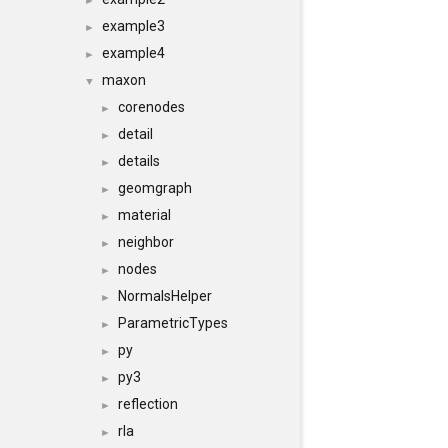
►
example3
►
example4
►
maxon
▼
corenodes
►
detail
►
details
►
geomgraph
►
material
►
neighbor
►
nodes
►
NormalsHelper
►
ParametricTypes
►
py
►
py3
►
reflection
►
rla
►