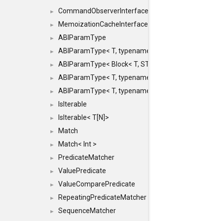
CommandObserverInterface
►
MemoizationCacheInterface
►
ABIParamType
►
ABIParamType< T, typename std::enable_if< STD_
►
ABIParamType< Block< T, STRIDED, MOVE > >
►
ABIParamType< T, typename std::enable_if< STD_I
►
ABIParamType< T, typename std::enable_if< STD_I
►
IsIterable
►
IsIterable< T[N]>
►
Match
►
Match< Int >
►
PredicateMatcher
►
ValuePredicate
►
ValueComparePredicate
►
RepeatingPredicateMatcher
►
SequenceMatcher
►