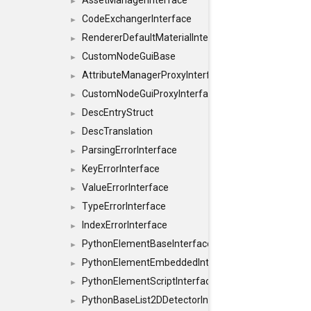
AssetManagerInterface
►
CodeExchangerInterface
►
RendererDefaultMaterialInterface
►
CustomNodeGuiBase
►
AttributeManagerProxyInterface
►
CustomNodeGuiProxyInterface
►
DescEntryStruct
►
DescTranslation
►
ParsingErrorInterface
►
KeyErrorInterface
►
ValueErrorInterface
►
TypeErrorInterface
►
IndexErrorInterface
►
PythonElementBaseInterface
►
PythonElementEmbeddedInterface
►
PythonElementScriptInterface
►
PythonBaseList2DDetectorInterface
►