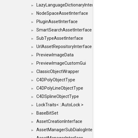
LazyLanguageDictionaryInterface
►
NodeSpaceAssetInterface
►
PluginAssetInterface
►
SmartSearchAssetInterface
►
SubTypeAssetInterface
►
UrlAssetRepositoryInterface
►
PreviewImageData
►
PreviewImageCustomGui
►
ClassicObjectWrapper
►
C4DPolyObjectType
►
C4DPolyLineObjectType
►
C4DSplineObjectType
►
LockTraits< ::AutoLock >
►
BaseBitSet
►
AssetCreationInterface
►
AssetManagerSubDialogInterface
►