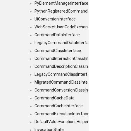
PyElementManagerInterface
►
PythonRegisteredCommandIdsInterface
►
UiConversionInterface
►
WebSocketJsonCodeExchangerInterface
►
CommandDataInterface
►
LegacyCommandDataInterface
►
CommandClassInterface
►
CommandInteractionClassInterface
►
CommandDescriptionClassInterface
►
LegacyCommandClassInterface
►
MigratedCommandClassInterface
►
CommandConversionClassInterface
►
CommandCacheData
►
CommandCacheInterface
►
CommandExecutionInterface
►
DefaultValueFunctionsHelper< const Result< C
►
InvocationState
►