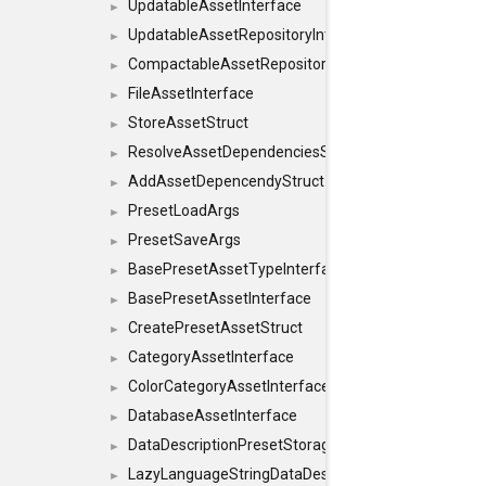
UpdatableAssetInterface
►
UpdatableAssetRepositoryInterface
►
CompactableAssetRepositoryInterface
►
FileAssetInterface
►
StoreAssetStruct
►
ResolveAssetDependenciesStruct
►
AddAssetDepencendyStruct
►
PresetLoadArgs
►
PresetSaveArgs
►
BasePresetAssetTypeInterface
►
BasePresetAssetInterface
►
CreatePresetAssetStruct
►
CategoryAssetInterface
►
ColorCategoryAssetInterface
►
DatabaseAssetInterface
►
DataDescriptionPresetStorageInterface
►
LazyLanguageStringDataDescriptionDefinitionInterf
►