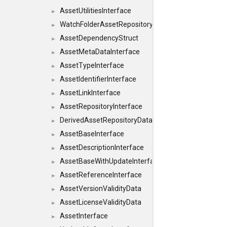
AssetUtilitiesInterface
►
WatchFolderAssetRepositoryInterface
►
AssetDependencyStruct
►
AssetMetaDataInterface
►
AssetTypeInterface
►
AssetIdentifierInterface
►
AssetLinkInterface
►
AssetRepositoryInterface
►
DerivedAssetRepositoryDataInterface
►
AssetBaseInterface
►
AssetDescriptionInterface
►
AssetBaseWithUpdateInterface
►
AssetReferenceInterface
►
AssetVersionValidityData
►
AssetLicenseValidityData
►
AssetInterface
►