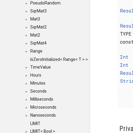
PseudoRandom
►
Resu
SqrMat3
►
Mat3
►
Resu
SqrMat2
►
TYP
Mat2
►
cons
SqrMat4
►
Range
►
Int
IsZeroInitialized< Range< T > >
Int
TimeValue
►
Resu
Hours
►
Stri
Minutes
►
Seconds
►
Milliseconds
►
Microseconds
►
Nanoseconds
►
LIMIT
Priv
LIMIT< Bool >
►