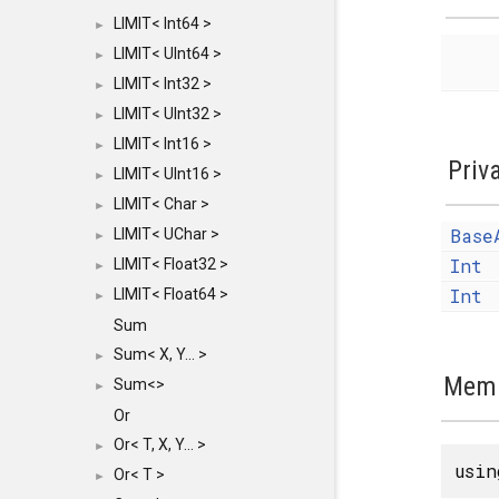
LIMIT< Int64 >
►
LIMIT< UInt64 >
►
LIMIT< Int32 >
►
LIMIT< UInt32 >
►
LIMIT< Int16 >
►
Priv
LIMIT< UInt16 >
►
LIMIT< Char >
►
Base
LIMIT< UChar >
►
Int
LIMIT< Float32 >
►
Int
LIMIT< Float64 >
►
Sum
Sum< X, Y... >
►
Memb
Sum<>
►
Or
Or< T, X, Y... >
►
usi
Or< T >
►