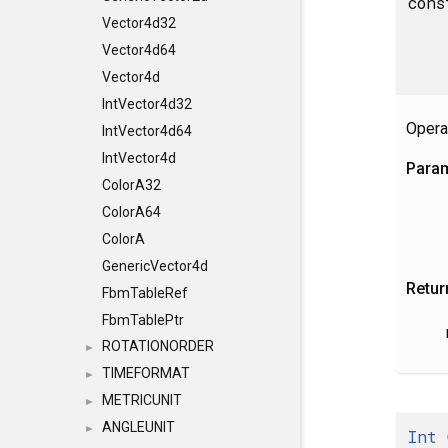
cons
Vector4d32
Vector4d64
Vector4d
IntVector4d32
Opera
IntVector4d64
IntVector4d
Para
ColorA32
ColorA64
ColorA
GenericVector4d
Retur
FbmTableRef
FbmTablePtr
ROTATIONORDER
►
TIMEFORMAT
►
METRICUNIT
►
ANGLEUNIT
►
Int