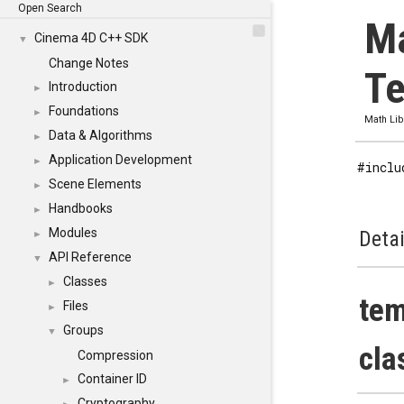
Open Search
Ma
Cinema 4D C++ SDK
▼
Change Notes
Te
Introduction
►
Foundations
►
Math Lib
Data & Algorithms
►
Application Development
►
#inclu
Scene Elements
►
Handbooks
►
Modules
Detai
►
API Reference
▼
Classes
►
te
Files
►
Groups
▼
cla
Compression
Container ID
►
Cryptography