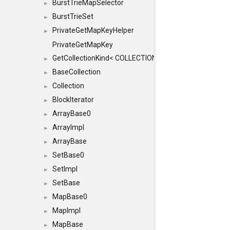
BurstTrieMapSelector
►
BurstTrieSet
►
PrivateGetMapKeyHelper
►
PrivateGetMapKey
GetCollectionKind< COLLECTION, typename SFINAEHelper
►
BaseCollection
►
Collection
►
BlockIterator
►
ArrayBase0
►
ArrayImpl
►
ArrayBase
►
SetBase0
►
SetImpl
►
SetBase
►
MapBase0
►
MapImpl
►
MapBase
►