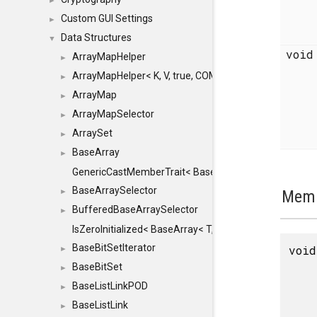
►
Custom GUI Settings
►
Data Structures
▼
voi
ArrayMapHelper
►
ArrayMapHelper< K, V, true, COMPARE, ARRAY >
►
ArrayMap
►
ArrayMapSelector
►
ArraySet
►
BaseArray
►
GenericCastMemberTrait< BaseArray< TO >, BaseArra
BaseArraySelector
►
Memb
BufferedBaseArraySelector
►
IsZeroInitialized< BaseArray< T, MINCHUNKSIZE, ME
BaseBitSetIterator
void
►
BaseBitSet
►
BaseListLinkPOD
►
BaseListLink
►