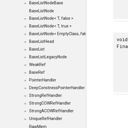
BaseListNodeBase
►
BaseListNode
BaseListNode< T, false >
►
BaseListNode< T, true >
►
BaseListNode< EmptyClass, false >
►
void
BaseListHead
►
Fina
BaseList
►
BaseListLegacyNode
►
WeakRef
►
BaseRef
►
PointerHandler
►
DeepConstnessPointerHandler
►
StrongRefHandler
►
StrongCOWRefHandler
►
StrongACOWRefHandler
►
UniqueRefHandler
►
RawMem