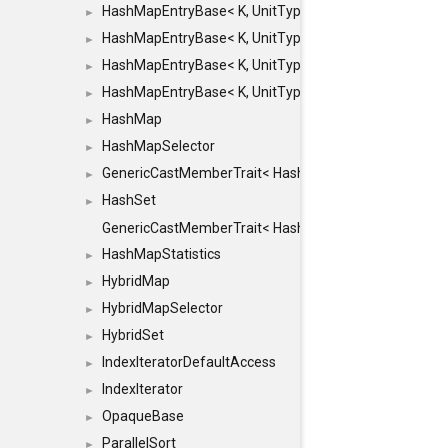
HashMapEntryBase< K, UnitType, ENTRY_HANDLER
►
HashMapEntryBase< K, UnitType, ENTRY_HANDLER
►
HashMapEntryBase< K, UnitType, ENTRY_HANDLER
►
HashMapEntryBase< K, UnitType, ENTRY_HANDLER,
►
HashMap
►
HashMapSelector
►
GenericCastMemberTrait< HashMap< K_TO, V_TO >, 
►
HashSet
►
GenericCastMemberTrait< HashSet< TO >, HashSet< F
HashMapStatistics
►
HybridMap
►
HybridMapSelector
►
HybridSet
►
IndexIteratorDefaultAccess
►
IndexIterator
►
OpaqueBase
►
ParallelSort
►