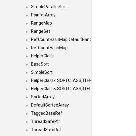
SimpleParallelSort
►
PointerArray
►
RangeMap
►
RangeSet
►
RefCountHashMapDefaultHandler
►
RefCountHashMap
►
HelperClass
►
BaseSort
►
SimpleSort
►
HelperClass< SORTCLASS, ITERATOR, CONTENT, BAS
►
HelperClass< SORTCLASS, ITERATOR, CONTENT, B
►
SortedArray
►
DefaultSortedArray
►
TaggedBaseRef
►
ThreadSafePtr
►
ThreadSafeRef
►