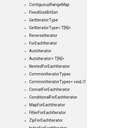
ContiguousRangeMap
►
FixedSizeBitSet
►
GetIteratorType
►
GetIteratorType< T[N]>
►
ReverseIterator
►
ForEachIterator
►
AutoIterator
►
AutoIterator< T[N]>
►
NestedForEachIterator
►
CommonIteratorTypes
►
CommonIteratorTypes< void, I1, I2 >
►
ConcatForEachIterator
►
ConditionalForEachIterator
►
MapForEachIterator
►
FilterForEachIterator
►
ZipForEachIterator
►