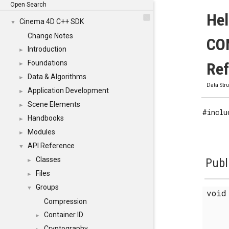
Open Search
He
Cinema 4D C++ SDK
▼
Change Notes
CON
Introduction
►
Foundations
Re
►
Data & Algorithms
►
Data Str
Application Development
►
Scene Elements
►
#inclu
Handbooks
►
Modules
►
API Reference
▼
Classes
Publ
►
Files
►
Groups
▼
voi
Compression
Container ID
►
Cryptography