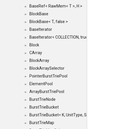
BaseRef< RawMem< T >, H >
►
BlockBase
►
BlockBase< T, false >
►
BaseIterator
►
BaseIterator< COLLECTION, true >
►
Block
►
CArray
►
BlockArray
►
BlockArraySelector
►
PointerBurstTriePool
►
ElementPool
►
ArrayBurstTriePool
►
BurstTrieNode
►
BurstTrieBucket
►
BurstTrieBucket< K, UnitType, SIZE >
►
BurstTrieMap
►