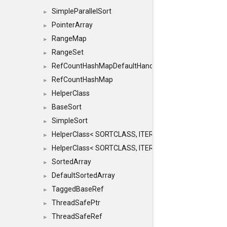
SimpleParallelSort
►
PointerArray
►
RangeMap
►
RangeSet
►
RefCountHashMapDefaultHandler
►
RefCountHashMap
►
HelperClass
►
BaseSort
►
SimpleSort
►
HelperClass< SORTCLASS, ITERATOR, CONTENT, BAS
►
HelperClass< SORTCLASS, ITERATOR, CONTENT, B
►
SortedArray
►
DefaultSortedArray
►
TaggedBaseRef
►
ThreadSafePtr
►
ThreadSafeRef
►