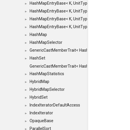
HashMapEntryBase< K, UnitType, ENTRY_HANDLER
►
HashMapEntryBase< K, UnitType, ENTRY_HANDLER
►
HashMapEntryBase< K, UnitType, ENTRY_HANDLER
►
HashMapEntryBase< K, UnitType, ENTRY_HANDLER,
►
HashMap
►
HashMapSelector
►
GenericCastMemberTrait< HashMap< K_TO, V_TO >, 
►
HashSet
►
GenericCastMemberTrait< HashSet< TO >, HashSet< F
HashMapStatistics
►
HybridMap
►
HybridMapSelector
►
HybridSet
►
IndexIteratorDefaultAccess
►
IndexIterator
►
OpaqueBase
►
ParallelSort
►