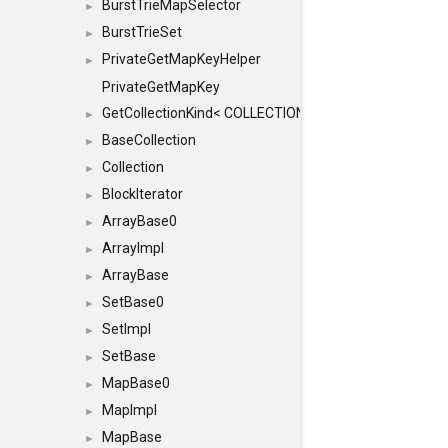
BurstTrieMapSelector
►
BurstTrieSet
►
PrivateGetMapKeyHelper
►
PrivateGetMapKey
GetCollectionKind< COLLECTION, typename SFINAEHelper
►
BaseCollection
►
Collection
►
BlockIterator
►
ArrayBase0
►
ArrayImpl
►
ArrayBase
►
SetBase0
►
SetImpl
►
SetBase
►
MapBase0
►
MapImpl
►
MapBase
►