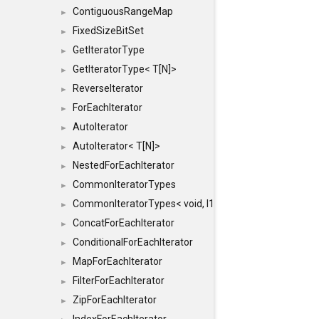
ContiguousRangeMap
►
FixedSizeBitSet
►
GetIteratorType
►
GetIteratorType< T[N]>
►
ReverseIterator
►
ForEachIterator
►
AutoIterator
►
AutoIterator< T[N]>
►
NestedForEachIterator
►
CommonIteratorTypes
►
CommonIteratorTypes< void, I1, I2 >
►
ConcatForEachIterator
►
ConditionalForEachIterator
►
MapForEachIterator
►
FilterForEachIterator
►
ZipForEachIterator
►