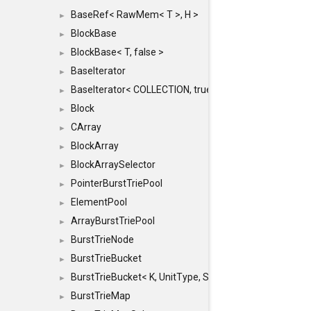
BaseRef< RawMem< T >, H >
►
BlockBase
►
BlockBase< T, false >
►
BaseIterator
►
BaseIterator< COLLECTION, true >
►
Block
►
CArray
►
BlockArray
►
BlockArraySelector
►
PointerBurstTriePool
►
ElementPool
►
ArrayBurstTriePool
►
BurstTrieNode
►
BurstTrieBucket
►
BurstTrieBucket< K, UnitType, SIZE >
►
BurstTrieMap
►