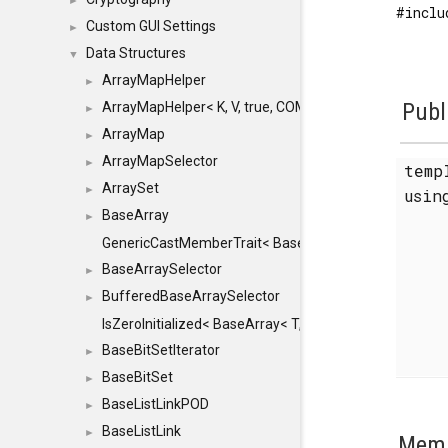
►
#inclu
Custom GUI Settings
►
Data Structures
▼
ArrayMapHelper
►
Publ
ArrayMapHelper< K, V, true, COMPARE, ARRAY >
►
ArrayMap
►
ArrayMapSelector
►
temp
ArraySet
►
usi
BaseArray
►
GenericCastMemberTrait< BaseArray< TO >, BaseArra
BaseArraySelector
►
BufferedBaseArraySelector
►
IsZeroInitialized< BaseArray< T, MINCHUNKSIZE, ME
BaseBitSetIterator
►
BaseBitSet
►
BaseListLinkPOD
►
BaseListLink
►
Memb