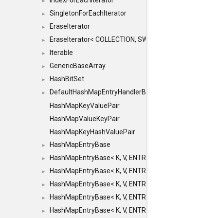
IndexForEachIterator
►
SingletonForEachIterator
►
EraseIterator
►
EraseIterator< COLLECTION, SWAP_ERASE, false >
►
Iterable
►
GenericBaseArray
►
HashBitSet
►
DefaultHashMapEntryHandlerBase
►
HashMapKeyValuePair
HashMapValueKeyPair
HashMapKeyHashValuePair
HashMapEntryBase
►
HashMapEntryBase< K, V, ENTRY_HANDLER, HASHM
►
HashMapEntryBase< K, V, ENTRY_HANDLER, HASHM
►
HashMapEntryBase< K, V, ENTRY_HANDLER, HASHMA
►
HashMapEntryBase< K, V, ENTRY_HANDLER, HASHM
►
HashMapEntryBase< K, V, ENTRY_HANDLER, HASHM
►