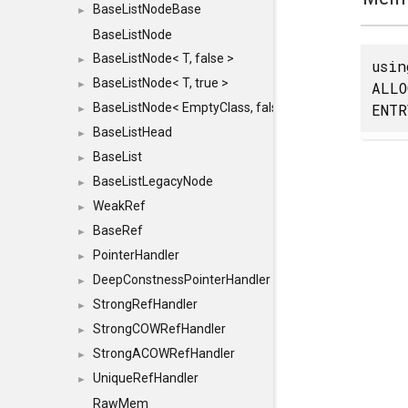
BaseListNodeBase
►
BaseListNode
BaseListNode< T, false >
►
usi
BaseListNode< T, true >
ALLO
►
ENTR
BaseListNode< EmptyClass, false >
►
BaseListHead
►
BaseList
►
BaseListLegacyNode
►
WeakRef
►
BaseRef
►
PointerHandler
►
DeepConstnessPointerHandler
►
StrongRefHandler
►
StrongCOWRefHandler
►
StrongACOWRefHandler
►
UniqueRefHandler
►
RawMem