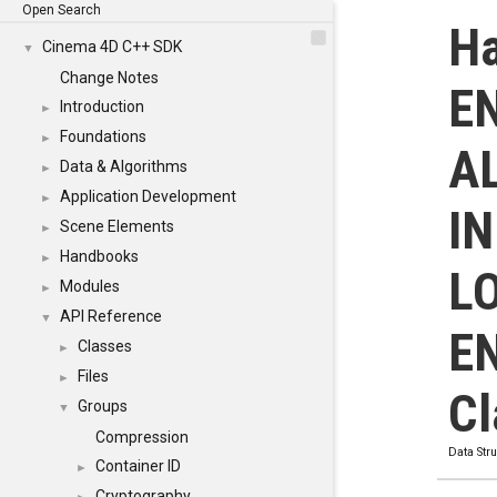
Open Search
H
Cinema 4D C++ SDK
▼
Change Notes
E
Introduction
►
Foundations
►
A
Data & Algorithms
►
Application Development
►
IN
Scene Elements
►
Handbooks
►
L
Modules
►
API Reference
▼
E
Classes
►
Files
►
Cl
Groups
▼
Compression
Data Str
Container ID
►
Cryptography