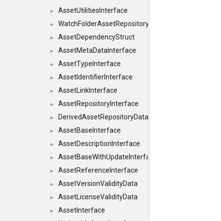
AssetUtilitiesInterface
►
WatchFolderAssetRepositoryInterface
►
AssetDependencyStruct
►
AssetMetaDataInterface
►
AssetTypeInterface
►
AssetIdentifierInterface
►
AssetLinkInterface
►
AssetRepositoryInterface
►
DerivedAssetRepositoryDataInterface
►
AssetBaseInterface
►
AssetDescriptionInterface
►
AssetBaseWithUpdateInterface
►
AssetReferenceInterface
►
AssetVersionValidityData
►
AssetLicenseValidityData
►
AssetInterface
►