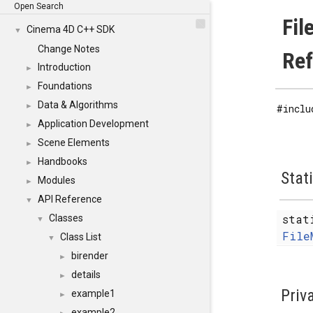
Open Search
Fil
Cinema 4D C++ SDK
▼
Change Notes
Re
Introduction
►
Foundations
►
Data & Algorithms
►
#inclu
Application Development
►
Scene Elements
►
Handbooks
►
Stat
Modules
►
API Reference
▼
sta
Classes
▼
File
Class List
▼
birender
►
details
►
Priv
example1
►
example2