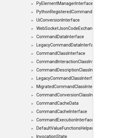
PyElementManagerInterface
►
PythonRegisteredCommandIdsInterface
►
UiConversionInterface
►
WebSocketJsonCodeExchangerInterface
►
CommandDataInterface
►
LegacyCommandDataInterface
►
CommandClassInterface
►
CommandInteractionClassInterface
►
CommandDescriptionClassInterface
►
LegacyCommandClassInterface
►
MigratedCommandClassInterface
►
CommandConversionClassInterface
►
CommandCacheData
►
CommandCacheInterface
►
CommandExecutionInterface
►
DefaultValueFunctionsHelper< const Result< C
►
InvocationState
►