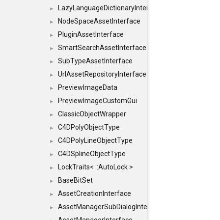
LazyLanguageDictionaryInterface
►
NodeSpaceAssetInterface
►
PluginAssetInterface
►
SmartSearchAssetInterface
►
SubTypeAssetInterface
►
UrlAssetRepositoryInterface
►
PreviewImageData
►
PreviewImageCustomGui
►
ClassicObjectWrapper
►
C4DPolyObjectType
►
C4DPolyLineObjectType
►
C4DSplineObjectType
►
LockTraits< ::AutoLock >
►
BaseBitSet
►
AssetCreationInterface
►
AssetManagerSubDialogInterface
►