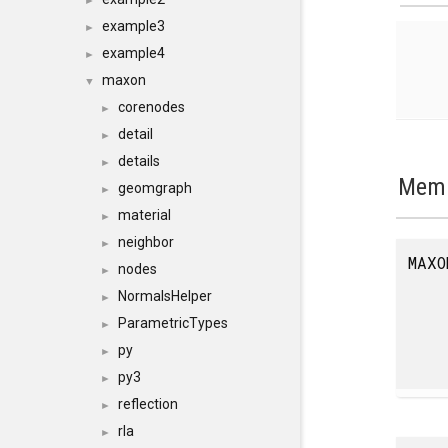
►
example3
►
example4
►
maxon
▼
corenodes
►
detail
►
details
►
Memb
geomgraph
►
material
►
neighbor
►
MAXO
nodes
►
NormalsHelper
►
ParametricTypes
►
py
►
py3
►
reflection
►
rla
►