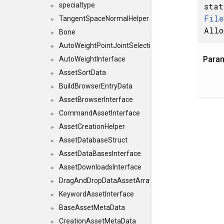
sta
specialtype
►
File
TangentSpaceNormalHelper
►
Allo
Bone
►
AutoWeightPointJointSelections
►
Para
AutoWeightInterface
►
AssetSortData
►
BuildBrowserEntryData
►
AssetBrowserInterface
►
CommandAssetInterface
►
AssetCreationHelper
►
AssetDatabaseStruct
►
AssetDataBasesInterface
►
AssetDownloadsInterface
►
DragAndDropDataAssetArray
►
KeywordAssetInterface
►
BaseAssetMetaData
►
CreationAssetMetaData
►