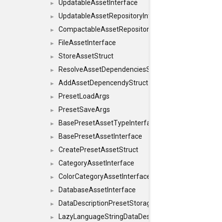
UpdatableAssetInterface
►
UpdatableAssetRepositoryInterface
►
CompactableAssetRepositoryInterface
►
FileAssetInterface
►
StoreAssetStruct
►
ResolveAssetDependenciesStruct
►
AddAssetDepencendyStruct
►
PresetLoadArgs
►
PresetSaveArgs
►
BasePresetAssetTypeInterface
►
BasePresetAssetInterface
►
CreatePresetAssetStruct
►
CategoryAssetInterface
►
ColorCategoryAssetInterface
►
DatabaseAssetInterface
►
DataDescriptionPresetStorageInterface
►
LazyLanguageStringDataDescriptionDefinitionInterf
►