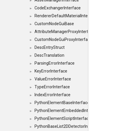
AssetManagerInterface
►
CodeExchangerInterface
►
RendererDefaultMaterialInterface
►
CustomNodeGuiBase
►
AttributeManagerProxyInterface
►
CustomNodeGuiProxyInterface
►
DescEntryStruct
►
DescTranslation
►
ParsingErrorInterface
►
KeyErrorInterface
►
ValueErrorInterface
►
TypeErrorInterface
►
IndexErrorInterface
►
PythonElementBaseInterface
►
PythonElementEmbeddedInterface
►
PythonElementScriptInterface
►
PythonBaseList2DDetectorInterface
►