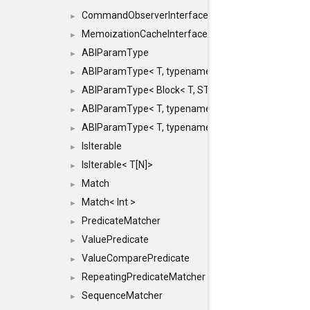
CommandObserverInterface
►
MemoizationCacheInterface
►
ABIParamType
►
ABIParamType< T, typename std::enable_if< STD_
►
ABIParamType< Block< T, STRIDED, MOVE > >
►
ABIParamType< T, typename std::enable_if< STD_I
►
ABIParamType< T, typename std::enable_if< STD_I
►
IsIterable
►
IsIterable< T[N]>
►
Match
►
Match< Int >
►
PredicateMatcher
►
ValuePredicate
►
ValueComparePredicate
►
RepeatingPredicateMatcher
►
SequenceMatcher
►